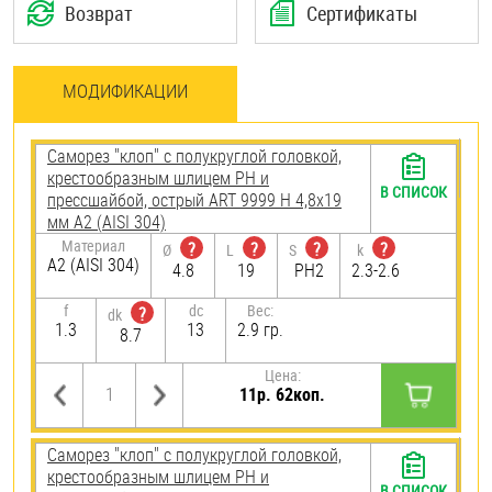
Возврат
Сертификаты
МОДИФИКАЦИИ
Саморез "клоп" с полукруглой головкой,
крестообразным шлицем PH и
В СПИСОК
прессшайбой, острый ART 9999 H 4,8х19
мм А2 (AISI 304)
Материал
?
?
?
?
Ø
L
S
k
А2 (AISI 304)
4.8
19
PH2
2.3-2.6
f
dc
Вес:
?
dk
1.3
13
2.9 гр.
8.7
Цена:
11р. 62коп.
Саморез "клоп" с полукруглой головкой,
крестообразным шлицем PH и
В СПИСОК