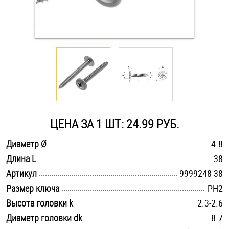
Оснастка и аксессуары для яхт
Пробки
Саморезы и шурупы
Стопорные кольца
ЦЕНА ЗА 1 ШТ: 24.99 РУБ.
.............................................................................................................
Диаметр Ø
4.8
Такелаж
.............................................................................................................
Длина L
38
.............................................................................................................
Хомуты
Артикул
9999248 38
.............................................................................................................
Размер ключа
PH2
Шайбы
.............................................................................................................
Высота головки k
2.3-2.6
.............................................................................................................
Диаметр головки dk
8.7
Шпильки