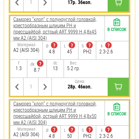
17р. 36коп.
Саморез "клоп" с полукруглой головкой,
крестообразным шлицем PH и
В СПИСОК
прессшайбой, острый ART 9999 H 4,8х45
мм А2 (AISI 304)
Материал
?
?
?
?
Ø
L
S
k
А2 (AISI 304)
4.8
45
PH2
2.3-2.6
f
dc
Вес:
?
dk
1.3
13
5.2 гр.
8.7
Цена:
28р. 46коп.
Саморез "клоп" с полукруглой головкой,
крестообразным шлицем PH и
В СПИСОК
прессшайбой, острый ART 9999 H 4,8х50
мм А2 (AISI 304)
Материал
?
?
?
?
Ø
L
S
k
А2 (AISI 304)
4.8
50
PH2
2.3-2.6