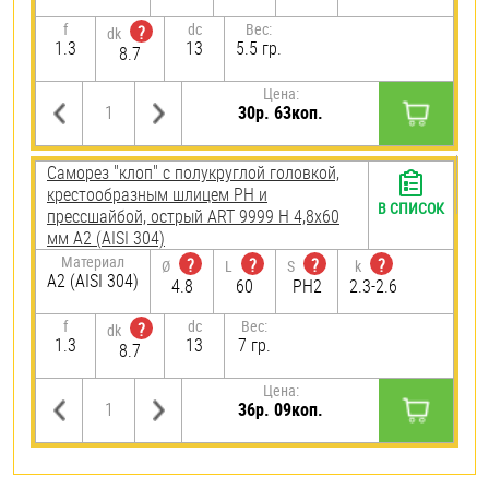
f
dc
Вес:
?
dk
1.3
13
5.5 гр.
8.7
Цена:
30р. 63коп.
Саморез "клоп" с полукруглой головкой,
крестообразным шлицем PH и
В СПИСОК
прессшайбой, острый ART 9999 H 4,8х60
мм А2 (AISI 304)
Материал
?
?
?
?
Ø
L
S
k
А2 (AISI 304)
4.8
60
PH2
2.3-2.6
f
dc
Вес:
?
dk
1.3
13
7 гр.
8.7
Цена:
36р. 09коп.