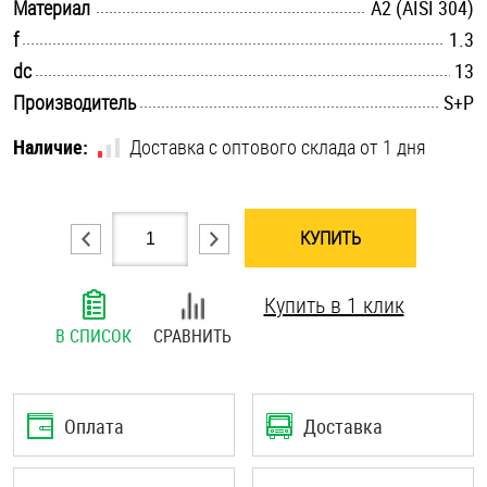
.............................................................................................................
Материал
А2 (AISI 304)
Шплинты
.............................................................................................................
f
1.3
.............................................................................................................
dc
13
Штифты и пальцы
.............................................................................................................
Производитель
S+P
Наличие:
Доставка с оптового склада от 1 дня
КУПИТЬ
Купить в 1 клик
В СПИСОК
СРАВНИТЬ
Оплата
Доставка