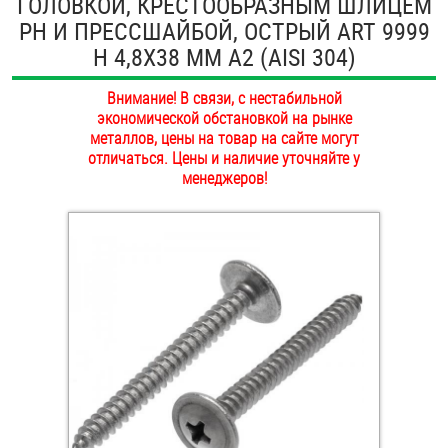
ГОЛОВКОЙ, КРЕСТООБРАЗНЫМ ШЛИЦЕМ
ОПЛАТА И ДОСТАВКА
PH И ПРЕССШАЙБОЙ, ОСТРЫЙ ART 9999
Втулки
H 4,8Х38 ММ А2 (AISI 304)
НАШИ МАГАЗИНЫ
Гайки
Внимание! В связи, с нестабильной
экономической обстановкой на рынке
Дюбели
металлов, цены на товар на сайте могут
отличаться. Цены и наличие уточняйте у
Дюймовый крепёж
менеджеров!
Заклепки (Гайки-Заклепки)
Инструмент
Крюки, кольца с метрической резьбой
Крюки, кольца с шурупной резьбой