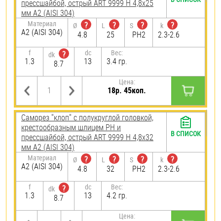
прессшайбой, острый ART 9999 H 4,8х25
мм А2 (AISI 304)
Материал
?
?
?
?
Ø
L
S
k
А2 (AISI 304)
4.8
25
PH2
2.3-2.6
f
dc
Вес:
?
dk
1.3
13
3.4 гр.
8.7
Цена:
18р. 45коп.
Саморез "клоп" с полукруглой головкой,
крестообразным шлицем PH и
В СПИСОК
прессшайбой, острый ART 9999 H 4,8х32
мм А2 (AISI 304)
Материал
?
?
?
?
Ø
L
S
k
А2 (AISI 304)
4.8
32
PH2
2.3-2.6
f
dc
Вес:
?
dk
1.3
13
4.2 гр.
8.7
Цена: