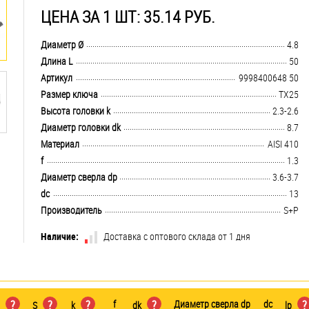
ЦЕНА ЗА 1 ШТ: 35.14 РУБ.
.................................................................................................................................
Диаметр Ø
4.8
.................................................................................................................................
Длина L
50
.................................................................................................................................
Артикул
9998400648 50
.................................................................................................................................
Размер ключа
TX25
.................................................................................................................................
Высота головки k
2.3-2.6
.................................................................................................................................
Диаметр головки dk
8.7
.................................................................................................................................
Материал
AISI 410
.................................................................................................................................
f
1.3
.................................................................................................................................
Диаметр сверла dp
3.6-3.7
.................................................................................................................................
dc
13
.................................................................................................................................
Производитель
S+P
Наличие:
Доставка с оптового склада от 1 дня
?
?
?
f
?
Диаметр сверла dp
dc
?
L
S
k
dk
lp