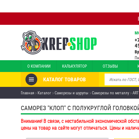
М
+
4
В
Пн
О КОМПАНИИ
КАЛЬКУЛЯТОР
ОТЗЫВЫ
КАТАЛОГ ТОВАРОВ
Товары со скидкой
Главная
Каталог
Саморезы и шурупы
Саморезы по металлу
ART
Анкеры
САМОРЕЗ "КЛОП" С ПОЛУКРУГЛОЙ ГОЛОВКОЙ
Антивандальный крепёж,
Внимание! В связи, с нестабильной экономической обст
инструмент
цены на товар на сайте могут отличаться. Цены и налич
Болты и винты