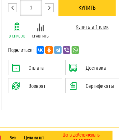
КУПИТЬ
.......................................................................
Купить в 1 клик
.......................................................................
.......................................................................
В СПИСОК
СРАВНИТЬ
.......................................................................
.......................................................................
Поделиться:
.......................................................................
.......................................................................
Оплата
Доставка
.......................................................................
.......................................................................
Возврат
Сертификаты
.......................................................................
.......................................................................
Цены действительны
Вес
Цена за шт