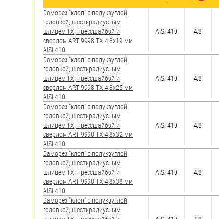
яхт
Саморез "клоп" с полукруглой
Пробки
головкой, шестирадиусным
шлицем TX, прессшайбой и
AISI 410
4.8
Саморезы и шурупы
сверлом ART 9998 TX 4,8х19 мм
AISI 410
Саморез "клоп" с полукруглой
головкой, шестирадиусным
Стопорные кольца
шлицем TX, прессшайбой и
AISI 410
4.8
сверлом ART 9998 TX 4,8х25 мм
AISI 410
Такелаж
Саморез "клоп" с полукруглой
головкой, шестирадиусным
Хомуты
шлицем TX, прессшайбой и
AISI 410
4.8
сверлом ART 9998 TX 4,8х32 мм
Шайбы
AISI 410
Саморез "клоп" с полукруглой
Шпильки
головкой, шестирадиусным
шлицем TX, прессшайбой и
AISI 410
4.8
Шплинты
сверлом ART 9998 TX 4,8х38 мм
AISI 410
Штифты и пальцы
Саморез "клоп" с полукруглой
головкой, шестирадиусным
шлицем TX, прессшайбой и
AISI 410
4.8