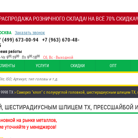
РАСПРОДАЖА РОЗНИЧНОГО СКЛАДА! НА ВСЁ 70% СКИДКА!!
ОСКВА
Заказать звонок
7 (499) 673-00-94
+7 (963) 670-48-
5
ремя работы
00
00
00
00
-Чт 9
-19
Пт 9
-18
Сб, Вс - Выходной
КЛИЕНТЫ
УСЛУГИ
СКИДКИ
ОПТ
 9998 TX
Саморез "клоп" с полукруглой головкой, шестирадиусным шлицем TX, 
, ШЕСТИРАДИУСНЫМ ШЛИЦЕМ TX, ПРЕССШАЙБОЙ И СВ
ановкой на рынке металлов,
ие уточняйте у менеджеров!