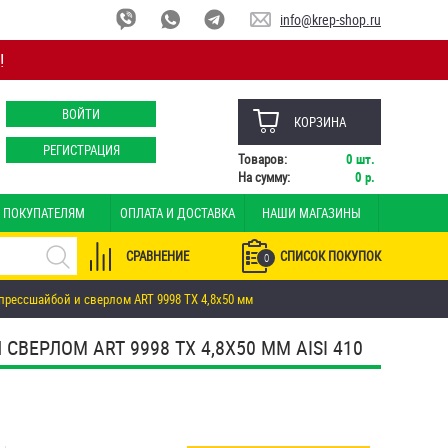
info@krep-shop.ru
!
ВОЙТИ
КОРЗИНА
РЕГИСТРАЦИЯ
Товаров:
0
шт.
На сумму:
0
р.
ПОКУПАТЕЛЯМ
ОПЛАТА И ДОСТАВКА
НАШИ МАГАЗИНЫ
СРАВНЕНИЕ
СПИСОК ПОКУПОК
0
прессшайбой и сверлом ART 9998 TX 4,8х50 мм
ЕРЛОМ ART 9998 TX 4,8Х50 ММ AISI 410