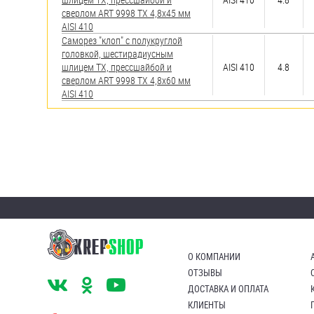
сверлом ART 9998 TX 4,8х45 мм
AISI 410
Саморез "клоп" с полукруглой
головкой, шестирадиусным
шлицем TX, прессшайбой и
AISI 410
4.8
сверлом ART 9998 TX 4,8х60 мм
AISI 410
О КОМПАНИИ
ОТЗЫВЫ
ДОСТАВКА И ОПЛАТА
КЛИЕНТЫ