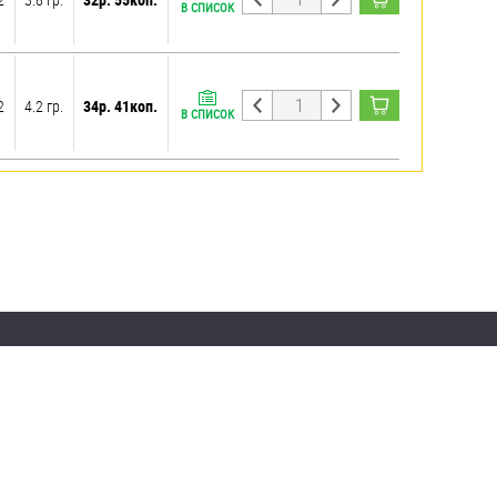
В СПИСОК
2
4.2 гр.
34р. 41коп.
В СПИСОК