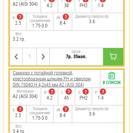
А2 (AISI 304)
4.2
38
PH2
1.4
Толщина
Диаметр сверла dp
?
?
k
dk
соединения
3.6
2.5
8.4
1.75-3.0
Вес:
3.2 гр.
Цена:
7р. 35коп.
Саморез с потайной головкой,
крестообразным шлицем PH и сверлом
В СПИСОК
DIN 7504O H 4,2х45 мм А2 (AISI 304)
Материал
?
?
?
?
Ø
L
S
P
А2 (AISI 304)
4.2
45
PH2
1.4
Толщина
Диаметр сверла dp
?
?
k
dk
соединения
3.6
2.5
8.4
1.75-3.0
Вес:
3.4 гр.