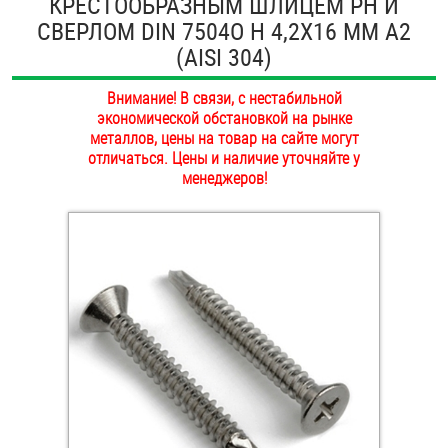
КРЕСТООБРАЗНЫМ ШЛИЦЕМ PH И
ОПЛАТА И ДОСТАВКА
СВЕРЛОМ DIN 7504O H 4,2Х16 ММ А2
Втулки
(AISI 304)
НАШИ МАГАЗИНЫ
Гайки
Внимание! В связи, с нестабильной
экономической обстановкой на рынке
Дюбели
металлов, цены на товар на сайте могут
отличаться. Цены и наличие уточняйте у
Дюймовый крепёж
менеджеров!
Заклепки (Гайки-Заклепки)
Инструмент
Крюки, кольца с метрической резьбой
Крюки, кольца с шурупной резьбой