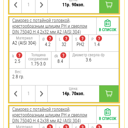
11р. 90коп.
Саморез с потайной головкой,
крестообразным шлицем PH и сверлом
В СПИСОК
DIN 7504O H 4,2х32 мм А2 (AISI 304)
Материал
?
?
?
?
Ø
L
S
P
А2 (AISI 304)
4.2
32
PH2
1.4
Толщина
Диаметр сверла dp
?
?
k
dk
соединения
3.6
2.5
8.4
1.75-3.0
Вес:
2.8 гр.
Цена:
14р. 70коп.
Саморез с потайной головкой,
крестообразным шлицем PH и сверлом
В СПИСОК
DIN 7504O H 4,2х38 мм А2 (AISI 304)
Материал
?
?
?
?
Ø
L
S
P