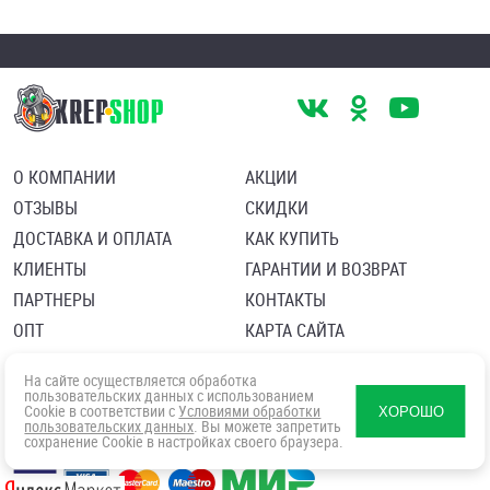
О КОМПАНИИ
АКЦИИ
ОТЗЫВЫ
СКИДКИ
ДОСТАВКА И ОПЛАТА
КАК КУПИТЬ
КЛИЕНТЫ
ГАРАНТИИ И ВОЗВРАТ
ПАРТНЕРЫ
КОНТАКТЫ
ОПТ
КАРТА САЙТА
Пользовательское соглашение
Политика в отношении обработки персональных данных
На сайте осуществляется обработка
Согласие посетителя сайта на обработку персональных данны
пользовательских данных с использованием
Cookie в соответствии с
Условиями обработки
ХОРОШО
пользовательских данных
. Вы можете запретить
сохранение Cookie в настройках своего браузера.