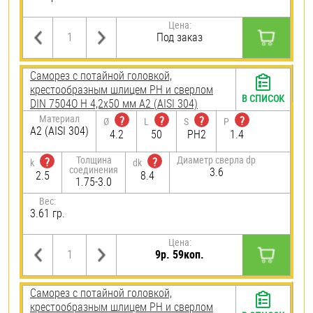
Цена:
Под заказ
Саморез с потайной головкой,
крестообразным шлицем PH и сверлом
В СПИСОК
DIN 7504O H 4,2х50 мм А2 (AISI 304)
Материал
?
?
?
?
Ø
L
S
P
А2 (AISI 304)
4.2
50
PH2
1.4
Толщина
Диаметр сверла dp
?
?
k
dk
соединения
3.6
2.5
8.4
1.75-3.0
Вес:
3.61 гр.
Цена:
9р. 59коп.
Саморез с потайной головкой,
крестообразным шлицем PH и сверлом