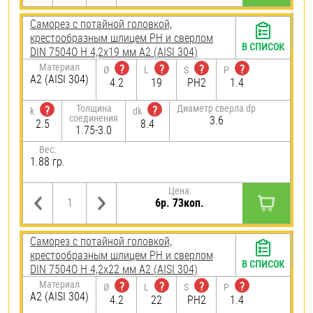
Саморез с потайной головкой,
крестообразным шлицем PH и сверлом
В СПИСОК
DIN 7504O H 4,2х19 мм А2 (AISI 304)
Материал
?
?
?
?
Ø
L
S
P
А2 (AISI 304)
4.2
19
PH2
1.4
Толщина
Диаметр сверла dp
?
?
k
dk
соединения
3.6
2.5
8.4
1.75-3.0
Вес:
1.88 гр.
Цена:
6р. 73коп.
Саморез с потайной головкой,
крестообразным шлицем PH и сверлом
В СПИСОК
DIN 7504O H 4,2х22 мм А2 (AISI 304)
Материал
?
?
?
?
Ø
L
S
P
А2 (AISI 304)
4.2
22
PH2
1.4