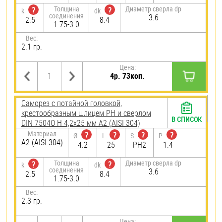
Толщина
Диаметр сверла dp
?
?
k
dk
соединения
3.6
2.5
8.4
1.75-3.0
Вес:
2.1 гр.
Цена:
4р. 73коп.
Саморез с потайной головкой,
крестообразным шлицем PH и сверлом
В СПИСОК
DIN 7504O H 4,2х25 мм А2 (AISI 304)
Материал
?
?
?
?
Ø
L
S
P
А2 (AISI 304)
4.2
25
PH2
1.4
Толщина
Диаметр сверла dp
?
?
k
dk
соединения
3.6
2.5
8.4
1.75-3.0
Вес:
2.3 гр.
Цена: