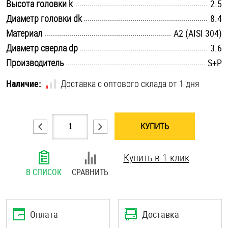
.............................................................................................................
Высота головки k
2.5
Шплинты
.............................................................................................................
Диаметр головки dk
8.4
.............................................................................................................
Материал
А2 (AISI 304)
Штифты и пальцы
.............................................................................................................
Диаметр сверла dp
3.6
.............................................................................................................
Производитель
S+P
Наличие:
Доставка с оптового склада от 1 дня
КУПИТЬ
Купить в 1 клик
В СПИСОК
СРАВНИТЬ
Оплата
Доставка