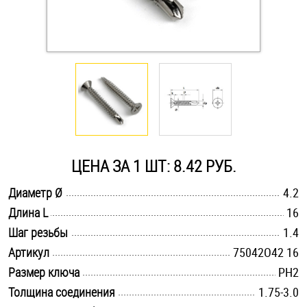
Оснастка и аксессуары для яхт
Пробки
Саморезы и шурупы
Стопорные кольца
ЦЕНА ЗА 1 ШТ: 8.42 РУБ.
.............................................................................................................
Диаметр Ø
4.2
Такелаж
.............................................................................................................
Длина L
16
.............................................................................................................
Хомуты
Шаг резьбы
1.4
.............................................................................................................
Артикул
75042O42 16
Шайбы
.............................................................................................................
Размер ключа
PH2
.............................................................................................................
Толщина соединения
1.75-3.0
Шпильки