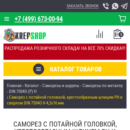
ЗАКАЗАТЬ ЗВОНОК
+7 (499) 673-00-94
КОРЗИНА
О КОМПАНИИ
0
СПИСОК
КАЛЬКУЛЯТОР
СРАВНЕНИЕ
РАСПРОДАЖА РОЗНИЧНОГО СКЛАДА! НА ВСЁ 70% СКИДКА!!!
ПОКУПОК
ОТЗЫВЫ
КАТАЛОГ ТОВАРОВ
КЛИЕНТЫ
Товары со скидкой
Главная
Каталог
Саморезы и шурупы
Саморезы по металлу
УСЛУГИ
DIN 7504О (Р) H
Анкеры
Саморез с потайной головкой, крестообразным шлицем PH и
СКИДКИ
сверлом DIN 7504O H 4,2х16 мм
Антивандальный крепёж, инструмент
ОПТ
САМОРЕЗ С ПОТАЙНОЙ ГОЛОВКОЙ,
ПОКУПАТЕЛЯМ
Болты и винты