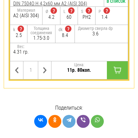
В СПИСОК
DIN 7504O H 4,2х60 мм А2 (AISI 304)
Материал
?
?
?
?
Ø
L
S
P
А2 (AISI 304)
4.2
60
PH2
1.4
Толщина
Диаметр сверла dp
?
?
k
dk
соединения
3.6
2.5
8.4
1.75-3.0
Вес:
4.31 гр.
Цена:
11р. 80коп.
Поделиться: