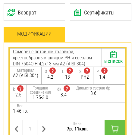
Возврат
Сертификаты
МОДИФИКАЦИИ
Саморез с потайной головкой,
крестообразным шлицем PH и сверлом
В СПИСОК
DIN 7504O H 4,2х13 мм А2 (AISI 304)
Материал
?
?
?
?
Ø
L
S
P
А2 (AISI 304)
4.2
13
PH2
1.4
Толщина
Диаметр сверла dp
?
?
k
dk
соединения
3.6
2.5
8.4
1.75-3.0
Вес:
1.46 гр.
Цена:
7р. 11коп.