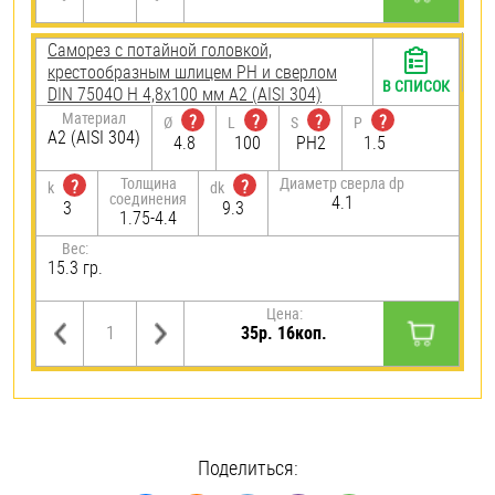
Саморез с потайной головкой,
крестообразным шлицем PH и сверлом
В СПИСОК
DIN 7504O H 4,8х100 мм А2 (AISI 304)
Материал
?
?
?
?
Ø
L
S
P
А2 (AISI 304)
4.8
100
PH2
1.5
Толщина
Диаметр сверла dp
?
?
k
dk
соединения
4.1
3
9.3
1.75-4.4
Вес:
15.3 гр.
Цена:
35р. 16коп.
Поделиться: