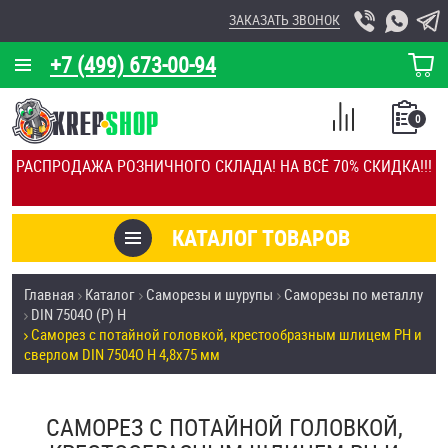
ЗАКАЗАТЬ ЗВОНОК
+7 (499) 673-00-94
КОРЗИНА
О КОМПАНИИ
0
СПИСОК
КАЛЬКУЛЯТОР
СРАВНЕНИЕ
РАСПРОДАЖА РОЗНИЧНОГО СКЛАДА! НА ВСЁ 70% СКИДКА!!!
ПОКУПОК
ОТЗЫВЫ
КАТАЛОГ ТОВАРОВ
КЛИЕНТЫ
Товары со скидкой
Главная
Каталог
Саморезы и шурупы
Саморезы по металлу
УСЛУГИ
DIN 7504О (Р) H
Анкеры
Саморез с потайной головкой, крестообразным шлицем PH и
СКИДКИ
сверлом DIN 7504O H 4,8х75 мм
Антивандальный крепёж, инструмент
ОПТ
САМОРЕЗ С ПОТАЙНОЙ ГОЛОВКОЙ,
ПОКУПАТЕЛЯМ
Болты и винты