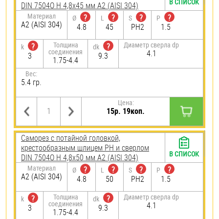
В СПИСОК
DIN 7504O H 4,8х45 мм А2 (AISI 304)
Материал
?
?
?
?
Ø
L
S
P
А2 (AISI 304)
4.8
45
PH2
1.5
Толщина
Диаметр сверла dp
?
?
k
dk
соединения
4.1
3
9.3
1.75-4.4
Вес:
5.4 гр.
Цена:
15р. 19коп.
Саморез с потайной головкой,
крестообразным шлицем PH и сверлом
В СПИСОК
DIN 7504O H 4,8х50 мм А2 (AISI 304)
Материал
?
?
?
?
Ø
L
S
P
А2 (AISI 304)
4.8
50
PH2
1.5
Толщина
Диаметр сверла dp
?
?
k
dk
соединения
4.1
3
9.3
1.75-4.4