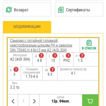
Возврат
Сертификаты
МОДИФИКАЦИИ
Саморез с потайной головкой,
крестообразным шлицем PH и сверлом
В СПИСОК
DIN 7504O H 4,8х13 мм А2 (AISI 304)
Материал
?
?
?
?
Ø
L
S
P
А2 (AISI 304)
4.8
13
PH2
1.5
Толщина
Диаметр сверла dp
?
?
k
dk
соединения
4.1
3
9.3
1.75-4.4
Вес:
2.2 гр.
Цена:
12р. 04коп.