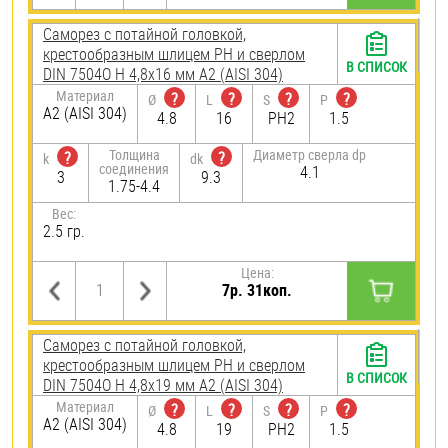
Саморез с потайной головкой,
крестообразным шлицем PH и сверлом
В СПИСОК
DIN 7504O H 4,8х16 мм А2 (AISI 304)
Материал
?
?
?
?
Ø
L
S
P
А2 (AISI 304)
4.8
16
PH2
1.5
Толщина
Диаметр сверла dp
?
?
k
dk
соединения
4.1
3
9.3
1.75-4.4
Вес:
2.5 гр.
Цена:
7р. 31коп.
Саморез с потайной головкой,
крестообразным шлицем PH и сверлом
В СПИСОК
DIN 7504O H 4,8х19 мм А2 (AISI 304)
Материал
?
?
?
?
Ø
L
S
P
А2 (AISI 304)
4.8
19
PH2
1.5