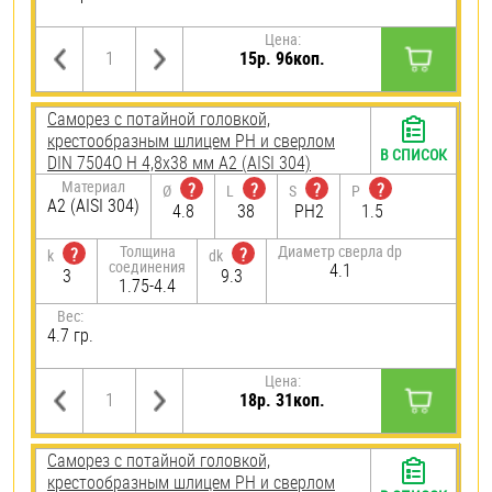
Цена:
15р. 96коп.
Саморез с потайной головкой,
крестообразным шлицем PH и сверлом
В СПИСОК
DIN 7504O H 4,8х38 мм А2 (AISI 304)
Материал
?
?
?
?
Ø
L
S
P
А2 (AISI 304)
4.8
38
PH2
1.5
Толщина
Диаметр сверла dp
?
?
k
dk
соединения
4.1
3
9.3
1.75-4.4
Вес:
4.7 гр.
Цена:
18р. 31коп.
Саморез с потайной головкой,
крестообразным шлицем PH и сверлом