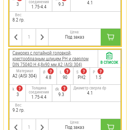
соединения
4.1
3
9.3
1.75-4.4
Вес:
8.2 гр.
Цена:
Под заказ
Саморез с потайной головкой,
крестообразным шлицем PH и сверлом
В СПИСОК
DIN 7504O H 4,8х90 мм А2 (AISI 304)
Материал
?
?
?
?
Ø
L
S
P
А2 (AISI 304)
4.8
90
PH2
1.5
Толщина
Диаметр сверла dp
?
?
k
dk
соединения
4.1
3
9.3
1.75-4.4
Вес:
9.2 гр.
Цена:
Под заказ