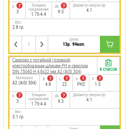
Толщина
Диаметр сверла dp
?
?
k
dk
соединения
4.1
3
9.3
1.75-4.4
Вес:
2.8 гр.
Цена:
13р. 94коп.
Саморез с потайной головкой,
крестообразным шлицем PH и сверлом
В СПИСОК
DIN 7504O H 4,8х22 мм А2 (AISI 304)
Материал
?
?
?
?
Ø
L
S
P
А2 (AISI 304)
4.8
22
PH2
1.5
Толщина
Диаметр сверла dp
?
?
k
dk
соединения
4.1
3
9.3
1.75-4.4
Вес:
3.1 гр.
Цена: