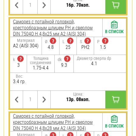
16р. 70коп.
Саморез с потайной головкой,
крестообразным шлицем PH и сверлом
В СПИСОК
DIN 7504O H 4,8х25 мм А2 (AISI 304)
Материал
?
?
?
?
Ø
L
S
P
А2 (AISI 304)
4.8
25
PH2
1.5
Толщина
Диаметр сверла dp
?
?
k
dk
соединения
4.1
3
9.3
1.75-4.4
Вес:
3.4 гр.
Цена:
13р. 08коп.
Саморез с потайной головкой,
крестообразным шлицем PH и сверлом
В СПИСОК
DIN 7504O H 4,8х28 мм А2 (AISI 304)
Материал
?
?
?
?
Ø
L
S
P