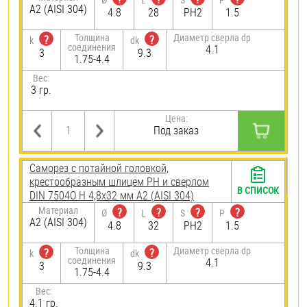
А2 (AISI 304)
4.8
28
PH2
1.5
Толщина
Диаметр сверла dp
?
?
k
dk
соединения
4.1
3
9.3
1.75-4.4
Вес:
3 гр.
Цена:
Под заказ
Саморез с потайной головкой,
крестообразным шлицем PH и сверлом
В СПИСОК
DIN 7504O H 4,8х32 мм А2 (AISI 304)
Материал
?
?
?
?
Ø
L
S
P
А2 (AISI 304)
4.8
32
PH2
1.5
Толщина
Диаметр сверла dp
?
?
k
dk
соединения
4.1
3
9.3
1.75-4.4
Вес:
4.1 гр.