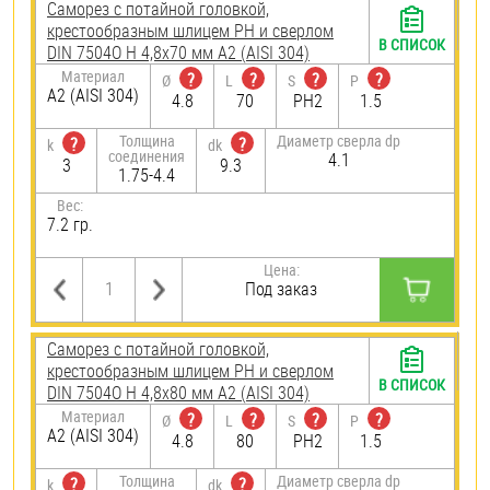
Саморез с потайной головкой,
крестообразным шлицем PH и сверлом
В СПИСОК
DIN 7504O H 4,8х70 мм А2 (AISI 304)
Материал
?
?
?
?
Ø
L
S
P
А2 (AISI 304)
4.8
70
PH2
1.5
Толщина
Диаметр сверла dp
?
?
k
dk
соединения
4.1
3
9.3
1.75-4.4
Вес:
7.2 гр.
Цена:
Под заказ
Саморез с потайной головкой,
крестообразным шлицем PH и сверлом
В СПИСОК
DIN 7504O H 4,8х80 мм А2 (AISI 304)
Материал
?
?
?
?
Ø
L
S
P
А2 (AISI 304)
4.8
80
PH2
1.5
Толщина
Диаметр сверла dp
?
?
k
dk