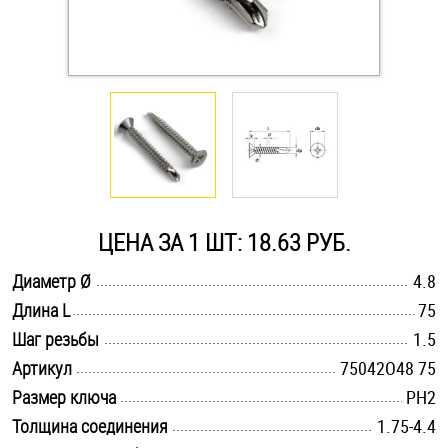
Оснастка и аксессуары для яхт
Пробки
Саморезы и шурупы
Стопорные кольца
ЦЕНА ЗА 1 ШТ: 18.63 РУБ.
.............................................................................................................
Диаметр Ø
4.8
Такелаж
.............................................................................................................
Длина L
75
.............................................................................................................
Хомуты
Шаг резьбы
1.5
.............................................................................................................
Артикул
75042O48 75
Шайбы
.............................................................................................................
Размер ключа
PH2
.............................................................................................................
Толщина соединения
1.75-4.4
Шпильки