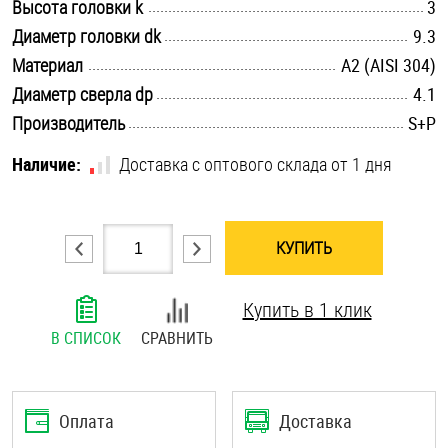
.............................................................................................................
Высота головки k
3
Шплинты
.............................................................................................................
Диаметр головки dk
9.3
.............................................................................................................
Материал
А2 (AISI 304)
Штифты и пальцы
.............................................................................................................
Диаметр сверла dp
4.1
.............................................................................................................
Производитель
S+P
Наличие:
Доставка с оптового склада от 1 дня
КУПИТЬ
Купить в 1 клик
В СПИСОК
СРАВНИТЬ
Оплата
Доставка