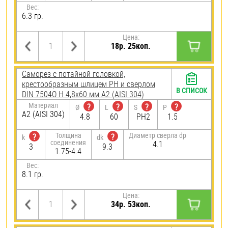
Вес:
6.3 гр.
Цена:
18р. 25коп.
Саморез с потайной головкой,
крестообразным шлицем PH и сверлом
В СПИСОК
DIN 7504O H 4,8х60 мм А2 (AISI 304)
Материал
?
?
?
?
Ø
L
S
P
А2 (AISI 304)
4.8
60
PH2
1.5
Толщина
Диаметр сверла dp
?
?
k
dk
соединения
4.1
3
9.3
1.75-4.4
Вес:
8.1 гр.
Цена:
34р. 53коп.