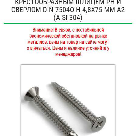
КРЕСТООБРАЗНЫМ ШЛИЦЕМ PH И
ОПЛАТА И ДОСТАВКА
СВЕРЛОМ DIN 7504O H 4,8Х75 ММ А2
Втулки
(AISI 304)
НАШИ МАГАЗИНЫ
Гайки
Внимание! В связи, с нестабильной
экономической обстановкой на рынке
Дюбели
металлов, цены на товар на сайте могут
отличаться. Цены и наличие уточняйте у
Дюймовый крепёж
менеджеров!
Заклепки (Гайки-Заклепки)
Инструмент
Крюки, кольца с метрической резьбой
Крюки, кольца с шурупной резьбой