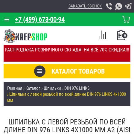
ЗАКАЗАТЬ ЗВОНОК
+7 (499) 673-00-94
КОРЗИНА
О КОМПАНИИ
0
СПИСОК
КАЛЬКУЛЯТОР
СРАВНЕНИЕ
РАСПРОДАЖА РОЗНИЧНОГО СКЛАДА! НА ВСЁ 70% СКИДКА!!!
ПОКУПОК
ОТЗЫВЫ
КАТАЛОГ ТОВАРОВ
КЛИЕНТЫ
Товары со скидкой
Главная
Каталог
Шпильки
DIN 976 LINKS
УСЛУГИ
Шпилька с левой резьбой по всей длине DIN 976 LINKS 4х1000
Анкеры
мм
СКИДКИ
Антивандальный крепёж, инструмент
ОПТ
ШПИЛЬКА С ЛЕВОЙ РЕЗЬБОЙ ПО ВСЕЙ
ДЛИНЕ DIN 976 LINKS 4Х1000 ММ А2 (AISI
ПОКУПАТЕЛЯМ
Болты и винты