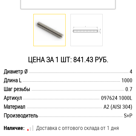
Оснастка и аксессуары для яхт
Пробки
Саморезы и шурупы
ЦЕНА ЗА 1 ШТ: 841.43 РУБ.
Стопорные кольца
.............................................................................................................
Диаметр Ø
4
.............................................................................................................
Длина L
1000
.............................................................................................................
Такелаж
Шаг резьбы
0.7
.............................................................................................................
Артикул
097624 1000L
Хомуты
.............................................................................................................
Материал
А2 (AISI 304)
.............................................................................................................
Производитель
S+P
Шайбы
Наличие:
Доставка с оптового склада от 1 дня
Шпильки