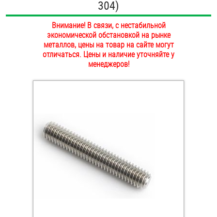
304)
ОПЛАТА И ДОСТАВКА
Втулки
Внимание! В связи, с нестабильной
НАШИ МАГАЗИНЫ
экономической обстановкой на рынке
Гайки
металлов, цены на товар на сайте могут
отличаться. Цены и наличие уточняйте у
Дюбели
менеджеров!
Дюймовый крепёж
Заклепки (Гайки-Заклепки)
Инструмент
Крюки, кольца с метрической резьбой
Крюки, кольца с шурупной резьбой