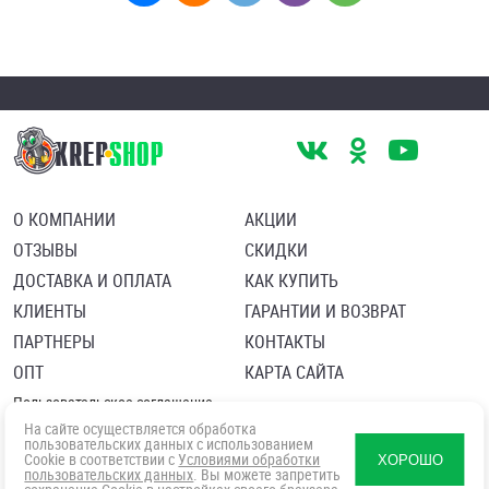
О КОМПАНИИ
АКЦИИ
ОТЗЫВЫ
СКИДКИ
ДОСТАВКА И ОПЛАТА
КАК КУПИТЬ
КЛИЕНТЫ
ГАРАНТИИ И ВОЗВРАТ
ПАРТНЕРЫ
КОНТАКТЫ
ОПТ
КАРТА САЙТА
Пользовательское соглашение
Политика в отношении обработки персональных данных
На сайте осуществляется обработка
Согласие посетителя сайта на обработку персональных данны
пользовательских данных с использованием
Cookie в соответствии с
Условиями обработки
ХОРОШО
пользовательских данных
. Вы можете запретить