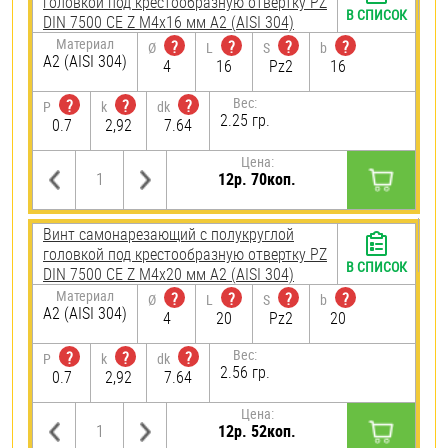
головкой под крестообразную отвертку PZ
В СПИСОК
DIN 7500 CE Z М4х16 мм А2 (AISI 304)
Материал
?
?
?
?
Ø
L
S
b
А2 (AISI 304)
4
16
Pz2
16
Вес:
?
?
?
P
k
dk
2.25 гр.
0.7
2,92
7.64
Цена:
12р. 70коп.
Винт самонарезающий c полукруглой
головкой под крестообразную отвертку PZ
В СПИСОК
DIN 7500 CE Z М4х20 мм А2 (AISI 304)
Материал
?
?
?
?
Ø
L
S
b
А2 (AISI 304)
4
20
Pz2
20
Вес:
?
?
?
P
k
dk
2.56 гр.
0.7
2,92
7.64
Цена:
12р. 52коп.