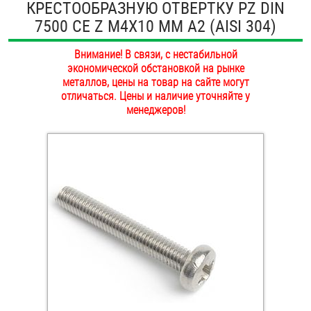
КРЕСТООБРАЗНУЮ ОТВЕРТКУ PZ DIN
ОПЛАТА И ДОСТАВКА
7500 CE Z М4Х10 ММ А2 (AISI 304)
Втулки
НАШИ МАГАЗИНЫ
Внимание! В связи, с нестабильной
Гайки
экономической обстановкой на рынке
металлов, цены на товар на сайте могут
Дюбели
отличаться. Цены и наличие уточняйте у
менеджеров!
Дюймовый крепёж
Заклепки (Гайки-Заклепки)
Инструмент
Крюки, кольца с метрической резьбой
Крюки, кольца с шурупной резьбой