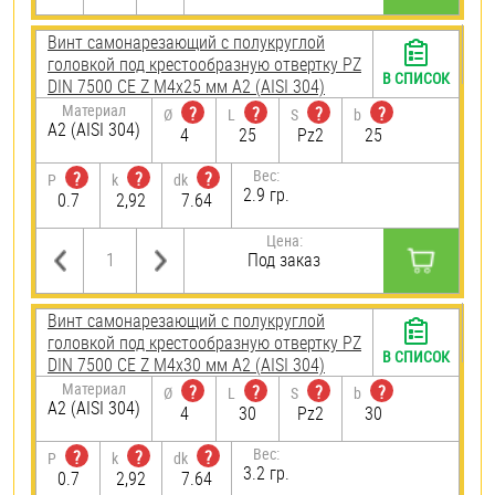
Винт самонарезающий c полукруглой
головкой под крестообразную отвертку PZ
В СПИСОК
DIN 7500 CE Z М4х25 мм А2 (AISI 304)
Материал
?
?
?
?
Ø
L
S
b
А2 (AISI 304)
4
25
Pz2
25
Вес:
?
?
?
P
k
dk
2.9 гр.
0.7
2,92
7.64
Цена:
Под заказ
Винт самонарезающий c полукруглой
головкой под крестообразную отвертку PZ
В СПИСОК
DIN 7500 CE Z М4х30 мм А2 (AISI 304)
Материал
?
?
?
?
Ø
L
S
b
А2 (AISI 304)
4
30
Pz2
30
Вес:
?
?
?
P
k
dk
3.2 гр.
0.7
2,92
7.64