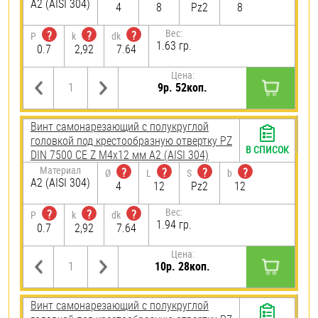
А2 (AISI 304)
4
8
Pz2
8
Вес:
?
?
?
P
k
dk
1.63 гр.
0.7
2,92
7.64
Цена:
9р. 52коп.
Винт самонарезающий c полукруглой
головкой под крестообразную отвертку PZ
В СПИСОК
DIN 7500 CE Z М4х12 мм А2 (AISI 304)
Материал
?
?
?
?
Ø
L
S
b
А2 (AISI 304)
4
12
Pz2
12
Вес:
?
?
?
P
k
dk
1.94 гр.
0.7
2,92
7.64
Цена:
10р. 28коп.
Винт самонарезающий c полукруглой