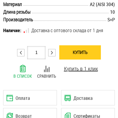
.............................................................................................................
Материал
А2 (AISI 304)
Шплинты
.............................................................................................................
Длина резьбы
10
.............................................................................................................
Штифты и пальцы
Производитель
S+P
Наличие:
Доставка с оптового склада от 1 дня
КУПИТЬ
Купить в 1 клик
В СПИСОК
СРАВНИТЬ
Оплата
Доставка
Возврат
Сертификаты