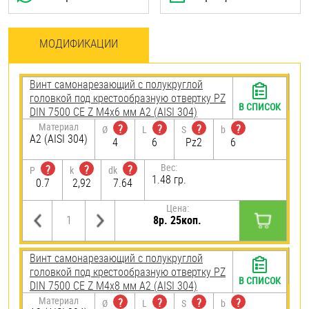
МОДИФИКАЦИИ
Винт самонарезающий c полукруглой
головкой под крестообразную отвертку PZ
В СПИСОК
DIN 7500 CE Z М4х6 мм А2 (AISI 304)
Материал
?
?
?
?
Ø
L
S
b
А2 (AISI 304)
4
6
Pz2
6
Вес:
?
?
?
P
k
dk
1.48 гр.
0.7
2,92
7.64
Цена:
8р. 25коп.
Винт самонарезающий c полукруглой
головкой под крестообразную отвертку PZ
В СПИСОК
DIN 7500 CE Z М4х8 мм А2 (AISI 304)
Материал
?
?
?
?
Ø
L
S
b