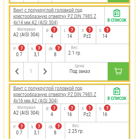
Винт с полукруглой головкой под
крестообразную отвертку PZ DIN 7985 Z
В СПИСОК
4х14 мм А2 (AISI 304)
Материал
?
?
?
?
Ø
L
S
b
А2 (AISI 304)
4
14
Pz2
14
Вес:
?
?
?
P
k
dk
2.1 гр.
0.7
3,1
8
Цена:
Под заказ
Винт с полукруглой головкой под
крестообразную отвертку PZ DIN 7985 Z
В СПИСОК
4х16 мм А2 (AISI 304)
Материал
?
?
?
?
Ø
L
S
b
А2 (AISI 304)
4
16
Pz2
16
Вес:
?
?
?
P
k
dk
2.25 гр.
0.7
3,1
8