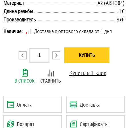
.............................................................................................................
Материал
А2 (AISI 304)
Шплинты
.............................................................................................................
Длина резьбы
10
.............................................................................................................
Производитель
S+P
Штифты и пальцы
Наличие:
Доставка с оптового склада от 1 дня
КУПИТЬ
Купить в 1 клик
В СПИСОК
СРАВНИТЬ
Оплата
Доставка
Возврат
Сертификаты