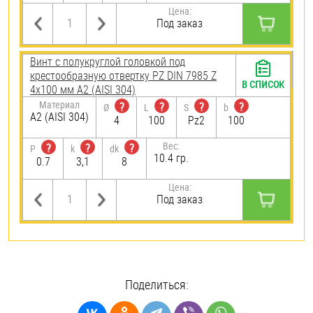
Цена:
Под заказ
Винт с полукруглой головкой под
крестообразную отвертку PZ DIN 7985 Z
В СПИСОК
4х100 мм А2 (AISI 304)
Материал
?
?
?
?
Ø
L
S
b
А2 (AISI 304)
4
100
Pz2
100
Вес:
?
?
?
P
k
dk
10.4 гр.
0.7
3,1
8
Цена:
Под заказ
Поделиться: