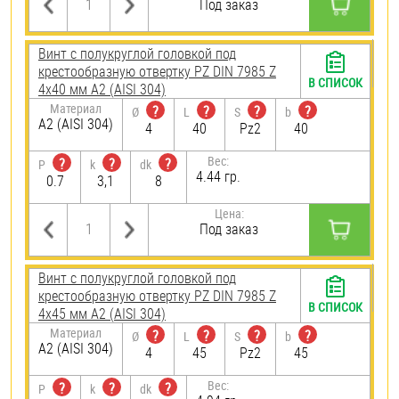
Под заказ
Винт с полукруглой головкой под
крестообразную отвертку PZ DIN 7985 Z
В СПИСОК
4х40 мм А2 (AISI 304)
Материал
?
?
?
?
Ø
L
S
b
А2 (AISI 304)
4
40
Pz2
40
Вес:
?
?
?
P
k
dk
4.44 гр.
0.7
3,1
8
Цена:
Под заказ
Винт с полукруглой головкой под
крестообразную отвертку PZ DIN 7985 Z
В СПИСОК
4х45 мм А2 (AISI 304)
Материал
?
?
?
?
Ø
L
S
b
А2 (AISI 304)
4
45
Pz2
45
Вес:
?
?
?
P
k
dk