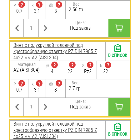
Вес:
?
?
?
P
k
dk
2.56 гр.
0.7
3,1
8
Цена:
Под заказ
Винт с полукруглой головкой под
крестообразную отвертку PZ DIN 7985 Z
В СПИСОК
4х22 мм А2 (AISI 304)
Материал
?
?
?
?
Ø
L
S
b
А2 (AISI 304)
4
22
Pz2
22
Вес:
?
?
?
P
k
dk
2.7 гр.
0.7
3,1
8
Цена:
Под заказ
Винт с полукруглой головкой под
крестообразную отвертку PZ DIN 7985 Z
В СПИСОК
4х25 мм А2 (AISI 304)