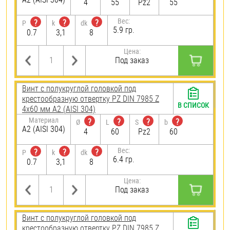
4
55
Pz2
55
Вес:
?
?
?
P
k
dk
5.9 гр.
0.7
3,1
8
Цена:
Под заказ
Винт с полукруглой головкой под
крестообразную отвертку PZ DIN 7985 Z
В СПИСОК
4х60 мм А2 (AISI 304)
Материал
?
?
?
?
Ø
L
S
b
А2 (AISI 304)
4
60
Pz2
60
Вес:
?
?
?
P
k
dk
6.4 гр.
0.7
3,1
8
Цена:
Под заказ
Винт с полукруглой головкой под
крестообразную отвертку PZ DIN 7985 Z