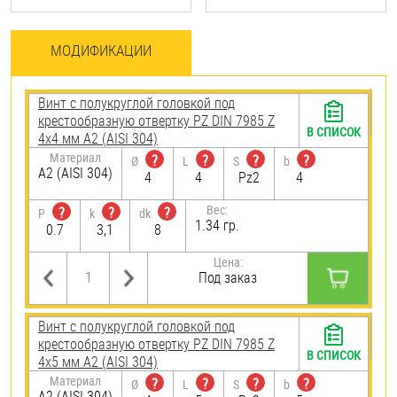
МОДИФИКАЦИИ
Винт с полукруглой головкой под
крестообразную отвертку PZ DIN 7985 Z
В СПИСОК
4х4 мм А2 (AISI 304)
Материал
?
?
?
?
Ø
L
S
b
А2 (AISI 304)
4
4
Pz2
4
Вес:
?
?
?
P
k
dk
1.34 гр.
0.7
3,1
8
Цена:
Под заказ
Винт с полукруглой головкой под
крестообразную отвертку PZ DIN 7985 Z
В СПИСОК
4х5 мм А2 (AISI 304)
Материал
?
?
?
?
Ø
L
S
b
А2 (AISI 304)