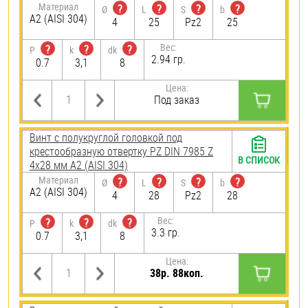
Материал
?
?
?
?
Ø
L
S
b
А2 (AISI 304)
4
25
Pz2
25
Вес:
?
?
?
P
k
dk
2.94 гр.
0.7
3,1
8
Цена:
Под заказ
Винт с полукруглой головкой под
крестообразную отвертку PZ DIN 7985 Z
В СПИСОК
4х28 мм А2 (AISI 304)
Материал
?
?
?
?
Ø
L
S
b
А2 (AISI 304)
4
28
Pz2
28
Вес:
?
?
?
P
k
dk
3.3 гр.
0.7
3,1
8
Цена:
38р. 88коп.