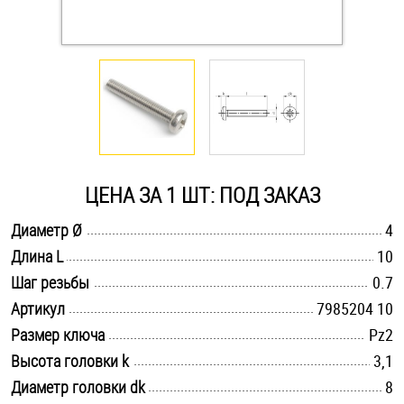
Оснастка и аксессуары для яхт
Пробки
Саморезы и шурупы
ЦЕНА ЗА 1 ШТ: ПОД ЗАКАЗ
Стопорные кольца
.............................................................................................................
Диаметр Ø
4
.............................................................................................................
Длина L
10
Такелаж
.............................................................................................................
Шаг резьбы
0.7
Хомуты
.............................................................................................................
Артикул
7985204 10
.............................................................................................................
Размер ключа
Pz2
Шайбы
.............................................................................................................
Высота головки k
3,1
.............................................................................................................
Диаметр головки dk
Шпильки
8