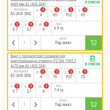
В СПИСОК
4х65 мм А2 (AISI 304)
Материал
?
?
?
?
Ø
L
S
b
А2 (AISI 304)
4
65
Pz2
65
Вес:
?
?
?
P
k
dk
6.9 гр.
0.7
3,1
8
Цена:
Под заказ
Винт с полукруглой головкой под
крестообразную отвертку PZ DIN 7985 Z
В СПИСОК
4х70 мм А2 (AISI 304)
Материал
?
?
?
?
Ø
L
S
b
А2 (AISI 304)
4
70
Pz2
70
Вес:
?
?
?
P
k
dk
7.4 гр.
0.7
3,1
8
Цена:
Под заказ