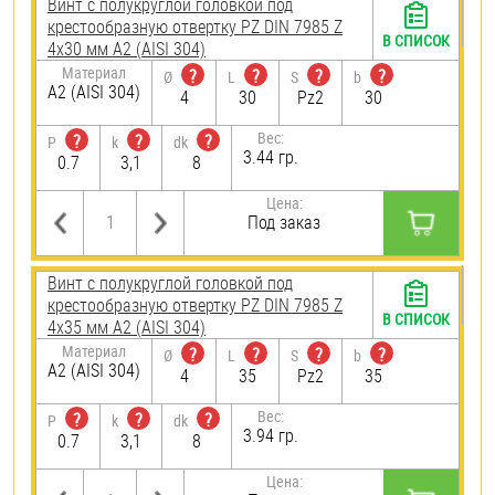
Винт с полукруглой головкой под
крестообразную отвертку PZ DIN 7985 Z
В СПИСОК
4х30 мм А2 (AISI 304)
Материал
?
?
?
?
Ø
L
S
b
А2 (AISI 304)
4
30
Pz2
30
Вес:
?
?
?
P
k
dk
3.44 гр.
0.7
3,1
8
Цена:
Под заказ
Винт с полукруглой головкой под
крестообразную отвертку PZ DIN 7985 Z
В СПИСОК
4х35 мм А2 (AISI 304)
Материал
?
?
?
?
Ø
L
S
b
А2 (AISI 304)
4
35
Pz2
35
Вес:
?
?
?
P
k
dk
3.94 гр.
0.7
3,1
8
Цена: