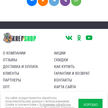
О КОМПАНИИ
АКЦИИ
ОТЗЫВЫ
СКИДКИ
ДОСТАВКА И ОПЛАТА
КАК КУПИТЬ
КЛИЕНТЫ
ГАРАНТИИ И ВОЗВРАТ
ПАРТНЕРЫ
КОНТАКТЫ
ОПТ
КАРТА САЙТА
Пользовательское соглашение
Политика в отношении обработки персональных данных
На сайте осуществляется обработка
Согласие посетителя сайта на обработку персональных данны
пользовательских данных с использованием
Cookie в соответствии с
Условиями обработки
ХОРОШО
пользовательских данных
. Вы можете запретить