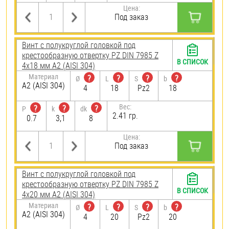
Цена:
Под заказ
Винт с полукруглой головкой под
крестообразную отвертку PZ DIN 7985 Z
В СПИСОК
4х18 мм А2 (AISI 304)
Материал
?
?
?
?
Ø
L
S
b
А2 (AISI 304)
4
18
Pz2
18
Вес:
?
?
?
P
k
dk
2.41 гр.
0.7
3,1
8
Цена:
Под заказ
Винт с полукруглой головкой под
крестообразную отвертку PZ DIN 7985 Z
В СПИСОК
4х20 мм А2 (AISI 304)
Материал
?
?
?
?
Ø
L
S
b
А2 (AISI 304)
4
20
Pz2
20