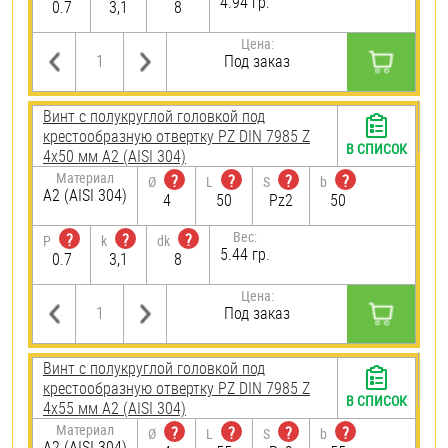
4.94 гр.
0.7
3,1
8
Цена:
Под заказ
Винт с полукруглой головкой под
крестообразную отвертку PZ DIN 7985 Z
В СПИСОК
4х50 мм А2 (AISI 304)
Материал
?
?
?
?
Ø
L
S
b
А2 (AISI 304)
4
50
Pz2
50
Вес:
?
?
?
P
k
dk
5.44 гр.
0.7
3,1
8
Цена:
Под заказ
Винт с полукруглой головкой под
крестообразную отвертку PZ DIN 7985 Z
В СПИСОК
4х55 мм А2 (AISI 304)
Материал
?
?
?
?
Ø
L
S
b
А2 (AISI 304)