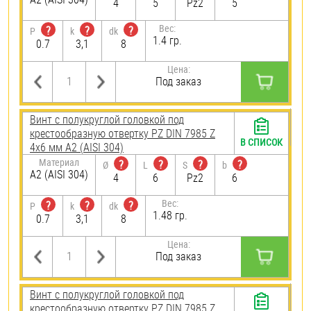
4
5
Pz2
5
Вес:
?
?
?
P
k
dk
1.4 гр.
0.7
3,1
8
Цена:
Под заказ
Винт с полукруглой головкой под
крестообразную отвертку PZ DIN 7985 Z
В СПИСОК
4х6 мм А2 (AISI 304)
Материал
?
?
?
?
Ø
L
S
b
А2 (AISI 304)
4
6
Pz2
6
Вес:
?
?
?
P
k
dk
1.48 гр.
0.7
3,1
8
Цена:
Под заказ
Винт с полукруглой головкой под
крестообразную отвертку PZ DIN 7985 Z