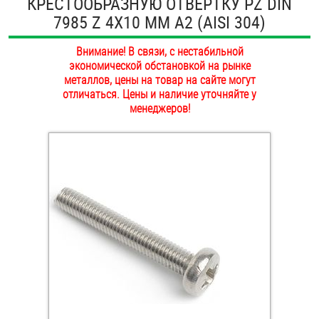
КРЕСТООБРАЗНУЮ ОТВЕРТКУ PZ DIN
ОПЛАТА И ДОСТАВКА
7985 Z 4Х10 ММ А2 (AISI 304)
Втулки
НАШИ МАГАЗИНЫ
Внимание! В связи, с нестабильной
Гайки
экономической обстановкой на рынке
металлов, цены на товар на сайте могут
Дюбели
отличаться. Цены и наличие уточняйте у
менеджеров!
Дюймовый крепёж
Заклепки (Гайки-Заклепки)
Инструмент
Крюки, кольца с метрической резьбой
Крюки, кольца с шурупной резьбой