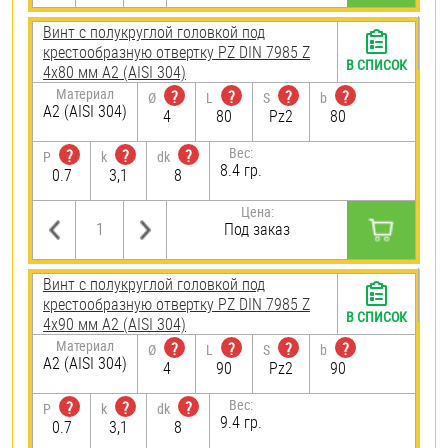
Винт с полукруглой головкой под
крестообразную отвертку PZ DIN 7985 Z
В СПИСОК
4х80 мм А2 (AISI 304)
Материал
?
?
?
?
Ø
L
S
b
А2 (AISI 304)
4
80
Pz2
80
Вес:
?
?
?
P
k
dk
8.4 гр.
0.7
3,1
8
Цена:
Под заказ
Винт с полукруглой головкой под
крестообразную отвертку PZ DIN 7985 Z
В СПИСОК
4х90 мм А2 (AISI 304)
Материал
?
?
?
?
Ø
L
S
b
А2 (AISI 304)
4
90
Pz2
90
Вес:
?
?
?
P
k
dk
9.4 гр.
0.7
3,1
8