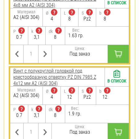
В СПИСОК
4х8 мм А2 (AISI 304)
Материал
?
?
?
?
Ø
L
S
b
А2 (AISI 304)
4
8
Pz2
8
Вес:
?
?
?
P
k
dk
1.63 гр.
0.7
3,1
8
Цена:
Под заказ
Винт с полукруглой головкой под
крестообразную отвертку PZ DIN 7985 Z
В СПИСОК
4х12 мм А2 (AISI 304)
Материал
?
?
?
?
Ø
L
S
b
А2 (AISI 304)
4
12
Pz2
12
Вес:
?
?
?
P
k
dk
1.9 гр.
0.7
3,1
8
Цена:
Под заказ