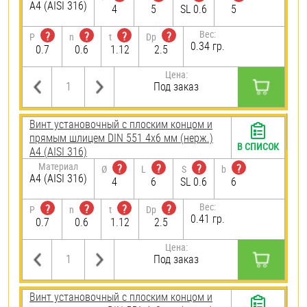
A4 (AISI 316)
4
5
SL 0.6
5
Вес:
?
?
?
?
P
n
t
Dp
0.34 гр.
0.7
0.6
1.12
2.5
Цена:
Под заказ
Винт установочный с плоским концом и
прямым шлицем DIN 551 4х6 мм (нерж.)
В СПИСОК
A4 (AISI 316)
Материал
?
?
?
?
Ø
L
S
b
A4 (AISI 316)
4
6
SL 0.6
6
Вес:
?
?
?
?
P
n
t
Dp
0.41 гр.
0.7
0.6
1.12
2.5
Цена:
Под заказ
Винт установочный с плоским концом и