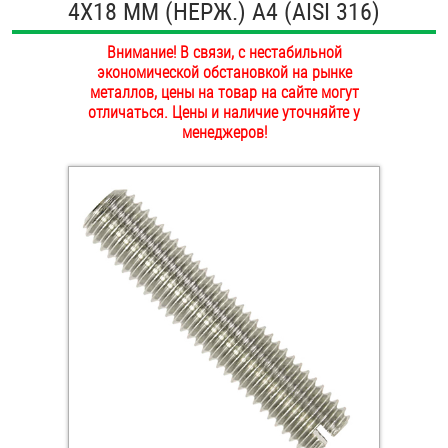
4Х18 ММ (НЕРЖ.) A4 (AISI 316)
ОПЛАТА И ДОСТАВКА
Втулки
Внимание! В связи, с нестабильной
НАШИ МАГАЗИНЫ
экономической обстановкой на рынке
Гайки
металлов, цены на товар на сайте могут
отличаться. Цены и наличие уточняйте у
Дюбели
менеджеров!
Дюймовый крепёж
Заклепки (Гайки-Заклепки)
Инструмент
Крюки, кольца с метрической резьбой
Крюки, кольца с шурупной резьбой