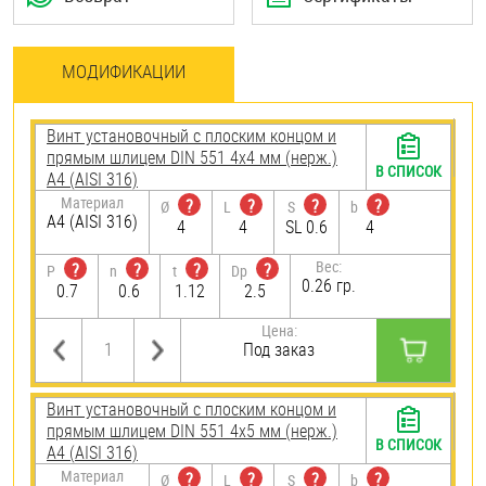
МОДИФИКАЦИИ
Винт установочный с плоским концом и
прямым шлицем DIN 551 4х4 мм (нерж.)
В СПИСОК
A4 (AISI 316)
Материал
?
?
?
?
Ø
L
S
b
A4 (AISI 316)
4
4
SL 0.6
4
Вес:
?
?
?
?
P
n
t
Dp
0.26 гр.
0.7
0.6
1.12
2.5
Цена:
Под заказ
Винт установочный с плоским концом и
прямым шлицем DIN 551 4х5 мм (нерж.)
В СПИСОК
A4 (AISI 316)
Материал
?
?
?
?
Ø
L
S
b