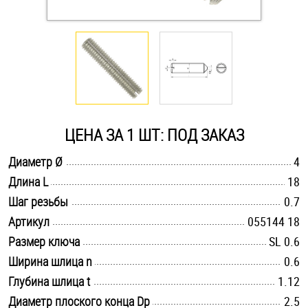
Оснастка и аксессуары для яхт
Пробки
Саморезы и шурупы
ЦЕНА ЗА 1 ШТ: ПОД ЗАКАЗ
Стопорные кольца
.............................................................................................................
Диаметр Ø
4
.............................................................................................................
Длина L
18
.............................................................................................................
Такелаж
Шаг резьбы
0.7
.............................................................................................................
Артикул
055144 18
Хомуты
.............................................................................................................
Размер ключа
SL 0.6
.............................................................................................................
Ширина шлица n
0.6
Шайбы
.............................................................................................................
Глубина шлица t
1.12
Шпильки
.............................................................................................................
Диаметр плоского конца Dp
2.5