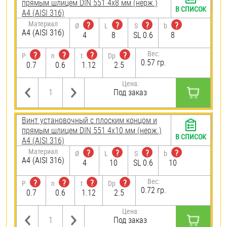
прямым шлицем DIN 551 4х8 мм (нерж.)
В СПИСОК
A4 (AISI 316)
Материал
?
?
?
?
Ø
L
S
b
A4 (AISI 316)
4
8
SL 0.6
8
Вес:
?
?
?
?
P
n
t
Dp
0.57 гр.
0.7
0.6
1.12
2.5
Цена:
Под заказ
Винт установочный с плоским концом и
прямым шлицем DIN 551 4х10 мм (нерж.)
В СПИСОК
A4 (AISI 316)
Материал
?
?
?
?
Ø
L
S
b
A4 (AISI 316)
4
10
SL 0.6
10
Вес:
?
?
?
?
P
n
t
Dp
0.72 гр.
0.7
0.6
1.12
2.5
Цена:
Под заказ