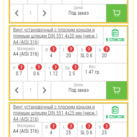
Цена:
Под заказ
Винт установочный с плоским концом и
прямым шлицем DIN 551 4х20 мм (нерж.)
В СПИСОК
A4 (AISI 316)
Материал
?
?
?
?
Ø
L
S
b
A4 (AISI 316)
4
20
SL 0.6
20
Вес:
?
?
?
?
P
n
t
Dp
1.47 гр.
0.7
0.6
1.12
2.5
Цена:
Под заказ
Винт установочный с плоским концом и
прямым шлицем DIN 551 4х25 мм (нерж.)
В СПИСОК
A4 (AISI 316)
Материал
?
?
?
?
Ø
L
S
b
A4 (AISI 316)
4
25
SL 0.6
25