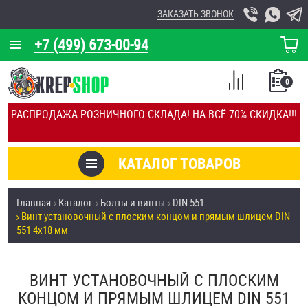
ЗАКАЗАТЬ ЗВОНОК
+7 (499) 673-00-94
КОРЗИНА
О КОМПАНИИ
0
СПИСОК
КАЛЬКУЛЯТОР
СРАВНЕНИЕ
РАСПРОДАЖА РОЗНИЧНОГО СКЛАДА! НА ВСЁ 70% СКИДКА!!!
ПОКУПОК
ОТЗЫВЫ
КАТАЛОГ ТОВАРОВ
КЛИЕНТЫ
Товары со скидкой
Главная
Каталог
Болты и винты
DIN 551
УСЛУГИ
Винт установочный с плоским концом и прямым шлицем DIN
Анкеры
551 4х18 мм
СКИДКИ
Антивандальный крепёж, инструмент
ОПТ
ВИНТ УСТАНОВОЧНЫЙ С ПЛОСКИМ
КОНЦОМ И ПРЯМЫМ ШЛИЦЕМ DIN 551
ПОКУПАТЕЛЯМ
Болты и винты