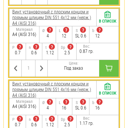
Винт установочный с плоским концом и
прямым шлицем DIN 551 4х12 мм (нерж.)
В СПИСОК
A4 (AISI 316)
Материал
?
?
?
?
Ø
L
S
b
A4 (AISI 316)
4
12
SL 0.6
12
Вес:
?
?
?
?
P
n
t
Dp
0.87 гр.
0.7
0.6
1.12
2.5
Цена:
Под заказ
Винт установочный с плоским концом и
прямым шлицем DIN 551 4х16 мм (нерж.)
В СПИСОК
A4 (AISI 316)
Материал
?
?
?
?
Ø
L
S
b
A4 (AISI 316)
4
16
SL 0.6
16
Вес:
?
?
?
?
P
n
t
Dp
1.17 гр.
0.7
0.6
1.12
2.5