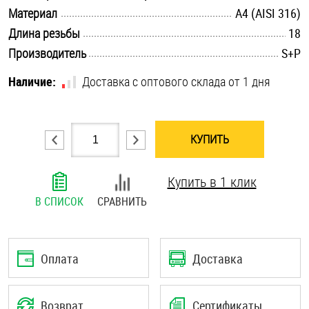
.............................................................................................................
Материал
A4 (AISI 316)
Шплинты
.............................................................................................................
Длина резьбы
18
Штифты и пальцы
.............................................................................................................
Производитель
S+P
Наличие:
Доставка с оптового склада от 1 дня
КУПИТЬ
Купить в 1 клик
В СПИСОК
СРАВНИТЬ
Оплата
Доставка
Возврат
Сертификаты