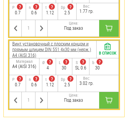
Вес:
?
?
?
?
P
n
t
Dp
1.77 гр.
0.7
0.6
1.12
2.5
Цена:
Под заказ
Винт установочный с плоским концом и
прямым шлицем DIN 551 4х30 мм (нерж.)
В СПИСОК
A4 (AISI 316)
Материал
?
?
?
?
Ø
L
S
b
A4 (AISI 316)
4
30
SL 0.6
30
Вес:
?
?
?
?
P
n
t
Dp
3.02 гр.
0.7
0.6
1.12
2.5
Цена:
Под заказ