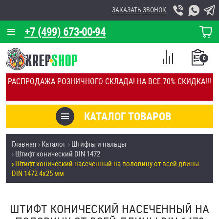
ЗАКАЗАТЬ ЗВОНОК
+7 (499) 673-00-94
КОРЗИНА
О КОМПАНИИ
0
СПИСОК
КАЛЬКУЛЯТОР
СРАВНЕНИЕ
РАСПРОДАЖА РОЗНИЧНОГО СКЛАДА! НА ВСЁ 70% СКИДКА!!!
ПОКУПОК
ОТЗЫВЫ
КАТАЛОГ ТОВАРОВ
КЛИЕНТЫ
Товары со скидкой
Главная
Каталог
Штифты и пальцы
УСЛУГИ
Штифт конический DIN 1472
Анкеры
Штифт конический насеченный на половину от всей длины
СКИДКИ
DIN 1472 4х25 мм
Антивандальный крепёж, инструмент
ОПТ
ШТИФТ КОНИЧЕСКИЙ НАСЕЧЕННЫЙ НА
ПОКУПАТЕЛЯМ
Болты и винты