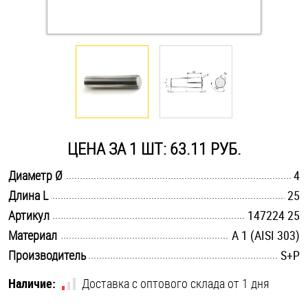
Оснастка и аксессуары для яхт
Пробки
Саморезы и шурупы
ЦЕНА ЗА 1 ШТ: 63.11 РУБ.
Стопорные кольца
.............................................................................................................
Диаметр Ø
4
.............................................................................................................
Длина L
25
Такелаж
.............................................................................................................
Артикул
147224 25
Хомуты
.............................................................................................................
Материал
А 1 (AISI 303)
.............................................................................................................
Производитель
S+P
Шайбы
Наличие:
Доставка с оптового склада от 1 дня
Шпильки