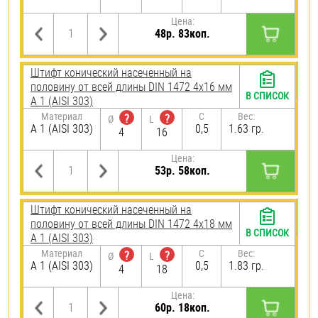
Цена:
48р. 83коп.
Штифт конический насеченный на
половину от всей длины DIN 1472 4х16 мм
В СПИСОК
А 1 (AISI 303)
Материал
C
Вес:
?
?
Ø
L
А 1 (AISI 303)
0,5
1.63 гр.
4
16
Цена:
53р. 58коп.
Штифт конический насеченный на
половину от всей длины DIN 1472 4х18 мм
В СПИСОК
А 1 (AISI 303)
Материал
C
Вес:
?
?
Ø
L
А 1 (AISI 303)
0,5
1.83 гр.
4
18
Цена:
60р. 18коп.