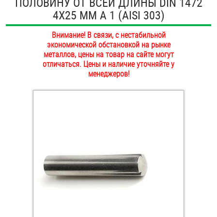
ПОЛОВИНУ ОТ ВСЕЙ ДЛИНЫ DIN 1472
ОПЛАТА И ДОСТАВКА
4Х25 ММ А 1 (AISI 303)
Втулки
НАШИ МАГАЗИНЫ
Внимание! В связи, с нестабильной
Гайки
экономической обстановкой на рынке
металлов, цены на товар на сайте могут
Дюбели
отличаться. Цены и наличие уточняйте у
менеджеров!
Дюймовый крепёж
Заклепки (Гайки-Заклепки)
Инструмент
Крюки, кольца с метрической резьбой
Крюки, кольца с шурупной резьбой