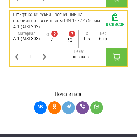
Штифт конический насеченный на
половину от всей длины DIN 1472 4х60 мм
В СПИСОК
А 1 (AISI 303)
Материал
C
Вес:
?
?
Ø
L
А 1 (AISI 303)
0,5
6 гр.
4
60
Цена:
Под заказ
Поделиться: