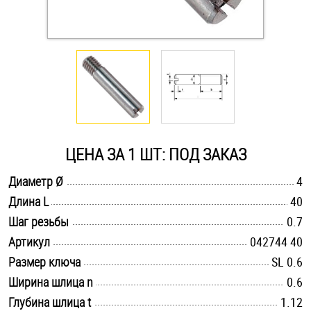
Оснастка и аксессуары для яхт
Пробки
Саморезы и шурупы
ЦЕНА ЗА 1 ШТ: ПОД ЗАКАЗ
Стопорные кольца
.............................................................................................................
Диаметр Ø
4
.............................................................................................................
Длина L
40
Такелаж
.............................................................................................................
Шаг резьбы
0.7
Хомуты
.............................................................................................................
Артикул
042744 40
.............................................................................................................
Размер ключа
SL 0.6
Шайбы
.............................................................................................................
Ширина шлица n
0.6
Шпильки
.............................................................................................................
Глубина шлица t
1.12