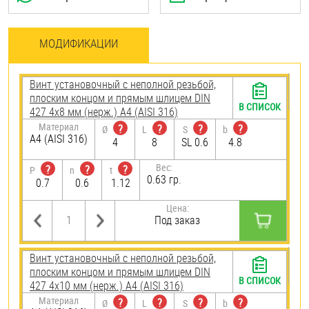
МОДИФИКАЦИИ
Винт установочный с неполной резьбой,
плоским концом и прямым шлицем DIN
В СПИСОК
427 4х8 мм (нерж.) A4 (AISI 316)
Материал
?
?
?
?
Ø
L
S
b
A4 (AISI 316)
4
8
SL 0.6
4.8
Вес:
?
?
?
P
n
t
0.63 гр.
0.7
0.6
1.12
Цена:
Под заказ
Винт установочный с неполной резьбой,
плоским концом и прямым шлицем DIN
В СПИСОК
427 4х10 мм (нерж.) A4 (AISI 316)
Материал
?
?
?
?
Ø
L
S
b