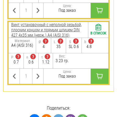
Цена:
Под заказ
Винт установочный с неполной резьбой,
плоским концом и прямым шлицем DIN
В СПИСОК
427 4х35 мм (нерж.) A4 (AISI 316)
Материал
?
?
?
?
Ø
L
S
b
A4 (AISI 316)
4
35
SL 0.6
4.8
Вес:
?
?
?
P
n
t
3.23 гр.
0.7
0.6
1.12
Цена:
Под заказ
Поделиться: