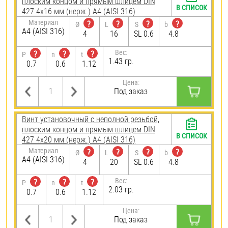
плоским концом и прямым шлицем DIN
В СПИСОК
427 4х16 мм (нерж.) A4 (AISI 316)
Материал
?
?
?
?
Ø
L
S
b
A4 (AISI 316)
4
16
SL 0.6
4.8
Вес:
?
?
?
P
n
t
1.43 гр.
0.7
0.6
1.12
Цена:
Под заказ
Винт установочный с неполной резьбой,
плоским концом и прямым шлицем DIN
В СПИСОК
427 4х20 мм (нерж.) A4 (AISI 316)
Материал
?
?
?
?
Ø
L
S
b
A4 (AISI 316)
4
20
SL 0.6
4.8
Вес:
?
?
?
P
n
t
2.03 гр.
0.7
0.6
1.12
Цена:
Под заказ