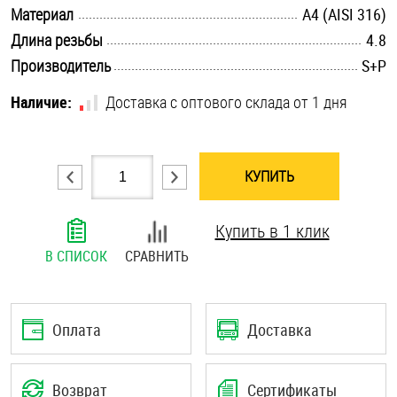
.............................................................................................................
Материал
A4 (AISI 316)
Шплинты
.............................................................................................................
Длина резьбы
4.8
.............................................................................................................
Штифты и пальцы
Производитель
S+P
Наличие:
Доставка с оптового склада от 1 дня
КУПИТЬ
Купить в 1 клик
В СПИСОК
СРАВНИТЬ
Оплата
Доставка
Возврат
Сертификаты