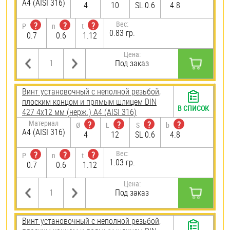
A4 (AISI 316)
4
10
SL 0.6
4.8
Вес:
?
?
?
P
n
t
0.83 гр.
0.7
0.6
1.12
Цена:
Под заказ
Винт установочный с неполной резьбой,
плоским концом и прямым шлицем DIN
В СПИСОК
427 4х12 мм (нерж.) A4 (AISI 316)
Материал
?
?
?
?
Ø
L
S
b
A4 (AISI 316)
4
12
SL 0.6
4.8
Вес:
?
?
?
P
n
t
1.03 гр.
0.7
0.6
1.12
Цена:
Под заказ
Винт установочный с неполной резьбой,