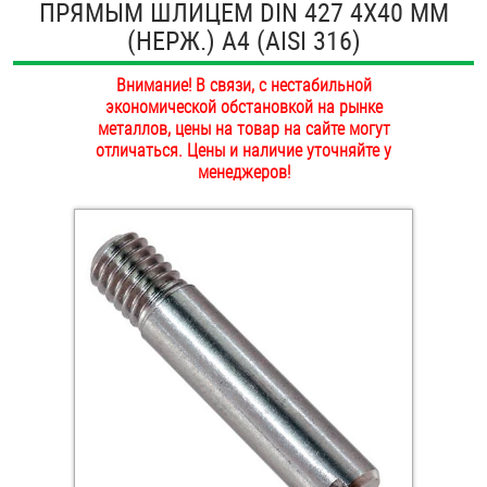
ПРЯМЫМ ШЛИЦЕМ DIN 427 4Х40 ММ
ОПЛАТА И ДОСТАВКА
(НЕРЖ.) A4 (AISI 316)
Втулки
НАШИ МАГАЗИНЫ
Внимание! В связи, с нестабильной
Гайки
экономической обстановкой на рынке
металлов, цены на товар на сайте могут
Дюбели
отличаться. Цены и наличие уточняйте у
менеджеров!
Дюймовый крепёж
Заклепки (Гайки-Заклепки)
Инструмент
Крюки, кольца с метрической резьбой
Крюки, кольца с шурупной резьбой