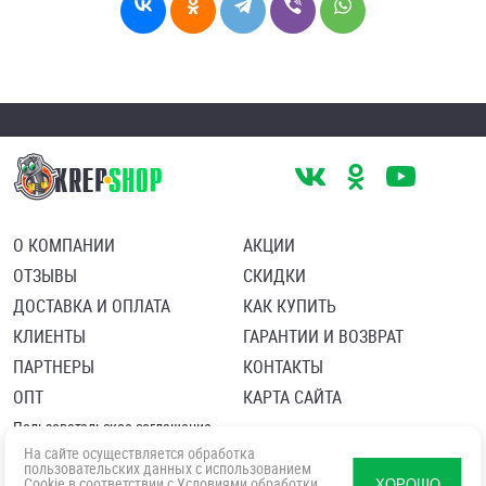
О КОМПАНИИ
АКЦИИ
ОТЗЫВЫ
СКИДКИ
ДОСТАВКА И ОПЛАТА
КАК КУПИТЬ
КЛИЕНТЫ
ГАРАНТИИ И ВОЗВРАТ
ПАРТНЕРЫ
КОНТАКТЫ
ОПТ
КАРТА САЙТА
Пользовательское соглашение
Политика в отношении обработки персональных данных
На сайте осуществляется обработка
Согласие посетителя сайта на обработку персональных данны
пользовательских данных с использованием
Cookie в соответствии с
Условиями обработки
ХОРОШО