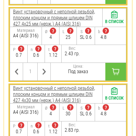
Винт установочный с неполной резьбой,
плоским концом и прямым шлицем DIN
В СПИСОК
427 4х25 мм (нерж.) A4 (AISI 316)
Материал
?
?
?
?
Ø
L
S
b
A4 (AISI 316)
4
25
SL 0.6
4.8
Вес:
?
?
?
P
n
t
2.43 гр.
0.7
0.6
1.12
Цена:
Под заказ
Винт установочный с неполной резьбой,
плоским концом и прямым шлицем DIN
В СПИСОК
427 4х30 мм (нерж.) A4 (AISI 316)
Материал
?
?
?
?
Ø
L
S
b
A4 (AISI 316)
4
30
SL 0.6
4.8
Вес:
?
?
?
P
n
t
2.83 гр.
0.7
0.6
1.12