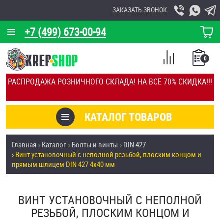
ЗАКАЗАТЬ ЗВОНОК
+7 (499) 673-00-94
КОРЗИНА
О КОМПАНИИ
0
СПИСОК
КАЛЬКУЛЯТОР
СРАВНЕНИЕ
РАСПРОДАЖА РОЗНИЧНОГО СКЛАДА! НА ВСЁ 70% СКИДКА!!!
ПОКУПОК
ОТЗЫВЫ
КАТАЛОГ ТОВАРОВ
КЛИЕНТЫ
Товары со скидкой
Главная
Каталог
Болты и винты
DIN 427
УСЛУГИ
Винт установочный с неполной резьбой, плоским концом и
Анкеры
прямым шлицем DIN 427 4х40 мм
СКИДКИ
Антивандальный крепёж, инструмент
ОПТ
ВИНТ УСТАНОВОЧНЫЙ С НЕПОЛНОЙ
ПОКУПАТЕЛЯМ
РЕЗЬБОЙ, ПЛОСКИМ КОНЦОМ И
Болты и винты