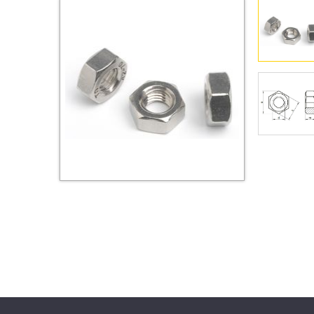
Втулки
Гайки
Дюбели
Дюймовый крепёж
Заклепки (Гайки-Заклепки)
Инструмент
Крюки, кольца с
метрической резьбой
Крюки, кольца с шурупной
резьбой
Оснастка и аксессуары для