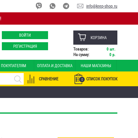
info@krep-shop.ru
!
ВОЙТИ
КОРЗИНА
РЕГИСТРАЦИЯ
Товаров:
0
шт.
На сумму:
0
р.
ПОКУПАТЕЛЯМ
ОПЛАТА И ДОСТАВКА
НАШИ МАГАЗИНЫ
СРАВНЕНИЕ
СПИСОК ПОКУПОК
0