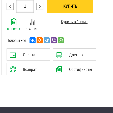
КУПИТЬ
.......................................................................
Купить в 1 клик
.......................................................................
.......................................................................
В СПИСОК
СРАВНИТЬ
.......................................................................
.......................................................................
Поделиться:
.......................................................................
Оплата
Доставка
Возврат
Сертификаты