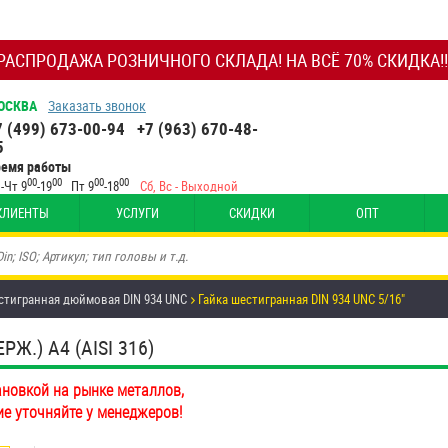
РАСПРОДАЖА РОЗНИЧНОГО СКЛАДА! НА ВСЁ 70% СКИДКА!!
ОСКВА
Заказать звонок
7 (499) 673-00-94
+7 (963) 670-48-
5
ремя работы
00
00
00
00
-Чт 9
-19
Пт 9
-18
Сб, Вс - Выходной
КЛИЕНТЫ
УСЛУГИ
СКИДКИ
ОПТ
стигранная дюймовая DIN 934 UNC
Гайка шестигранная DIN 934 UNC 5/16"
Ж.) A4 (AISI 316)
ановкой на рынке металлов,
ие уточняйте у менеджеров!