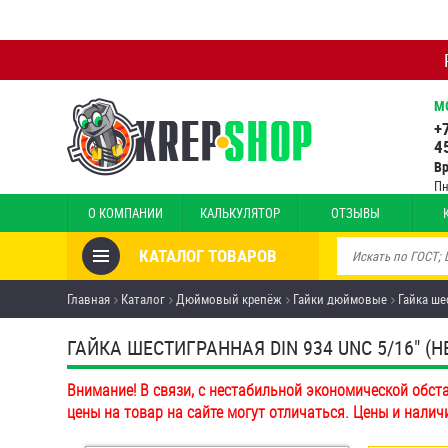
М
+
4
В
Пн
О КОМПАНИИ
КАЛЬКУЛЯТОР
ОТЗЫВЫ
КАТАЛОГ ТОВАРОВ
Товары со скидкой
Главная
Каталог
Дюймовый крепёж
Гайки дюймовые
Гайка ше
Анкеры
ГАЙКА ШЕСТИГРАННАЯ DIN 934 UNC 5/16" (НЕР
Антивандальный крепёж,
Внимание! В связи, с нестабильной экономической обст
инструмент
цены на товар на сайте могут отличаться. Цены и налич
Болты и винты