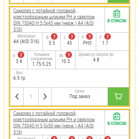
Саморез с потайной головкой,
крестообразным шлицем PH и сверлом
В СПИСОК
DIN 7504O H 5,5х45 мм (нерж.) A4 (AISI
316)
Материал
?
?
?
?
Ø
L
S
P
A4 (AISI 316)
5.5
45
PH3
1.7
Толщина
Диаметр сверла dp
?
?
k
dk
соединения
4.8
3.4
10.3
1.75-5.25
Вес:
6.5 гр.
Цена:
Под заказ
Саморез с потайной головкой,
крестообразным шлицем PH и сверлом
В СПИСОК
DIN 7504O H 5,5х50 мм (нерж.) A4 (AISI
316)
Материал