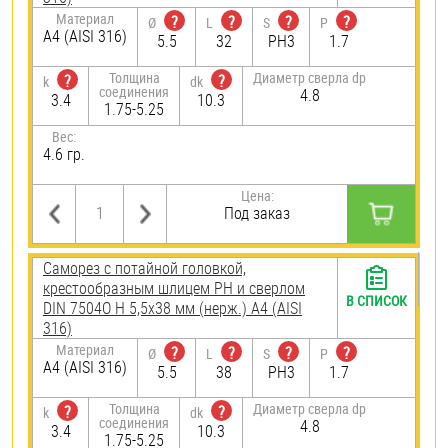
Материал
?
?
?
?
Ø
L
S
P
A4 (AISI 316)
5.5
32
PH3
1.7
Толщина
Диаметр сверла dp
?
?
k
dk
соединения
4.8
3.4
10.3
1.75-5.25
Вес:
4.6 гр.
Цена:
Под заказ
Саморез с потайной головкой,
крестообразным шлицем PH и сверлом
В СПИСОК
DIN 7504O H 5,5х38 мм (нерж.) A4 (AISI
316)
Материал
?
?
?
?
Ø
L
S
P
A4 (AISI 316)
5.5
38
PH3
1.7
Толщина
Диаметр сверла dp
?
?
k
dk
соединения
4.8
3.4
10.3
1.75-5.25