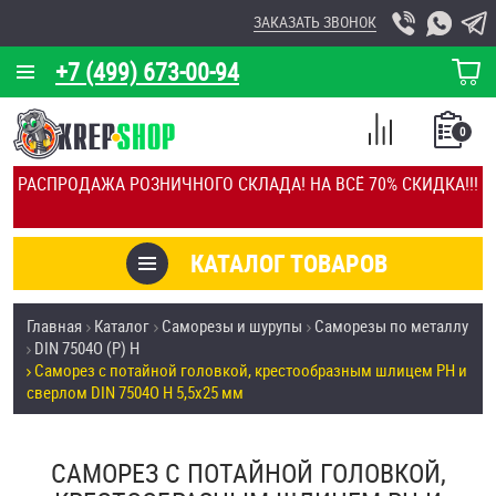
ЗАКАЗАТЬ ЗВОНОК
+7 (499) 673-00-94
КОРЗИНА
О КОМПАНИИ
0
СПИСОК
КАЛЬКУЛЯТОР
СРАВНЕНИЕ
РАСПРОДАЖА РОЗНИЧНОГО СКЛАДА! НА ВСЁ 70% СКИДКА!!!
ПОКУПОК
ОТЗЫВЫ
КАТАЛОГ ТОВАРОВ
КЛИЕНТЫ
Товары со скидкой
Главная
Каталог
Саморезы и шурупы
Саморезы по металлу
УСЛУГИ
DIN 7504О (Р) H
Анкеры
Саморез с потайной головкой, крестообразным шлицем PH и
СКИДКИ
сверлом DIN 7504O H 5,5х25 мм
Антивандальный крепёж, инструмент
ОПТ
САМОРЕЗ С ПОТАЙНОЙ ГОЛОВКОЙ,
ПОКУПАТЕЛЯМ
Болты и винты