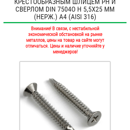
КРЕСТООБРАЗНЫМ ШЛИЦЕМ PH И
ОПЛАТА И ДОСТАВКА
СВЕРЛОМ DIN 7504O H 5,5Х25 ММ
Втулки
(НЕРЖ.) A4 (AISI 316)
НАШИ МАГАЗИНЫ
Гайки
Внимание! В связи, с нестабильной
экономической обстановкой на рынке
Дюбели
металлов, цены на товар на сайте могут
отличаться. Цены и наличие уточняйте у
Дюймовый крепёж
менеджеров!
Заклепки (Гайки-Заклепки)
Инструмент
Крюки, кольца с метрической резьбой
Крюки, кольца с шурупной резьбой