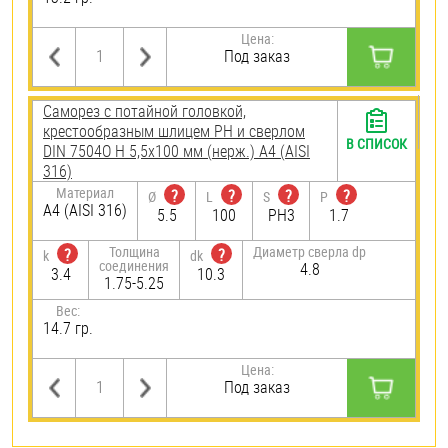
Цена:
Под заказ
Саморез с потайной головкой,
крестообразным шлицем PH и сверлом
В СПИСОК
DIN 7504O H 5,5х100 мм (нерж.) A4 (AISI
316)
Материал
?
?
?
?
Ø
L
S
P
A4 (AISI 316)
5.5
100
PH3
1.7
Толщина
Диаметр сверла dp
?
?
k
dk
соединения
4.8
3.4
10.3
1.75-5.25
Вес:
14.7 гр.
Цена:
Под заказ