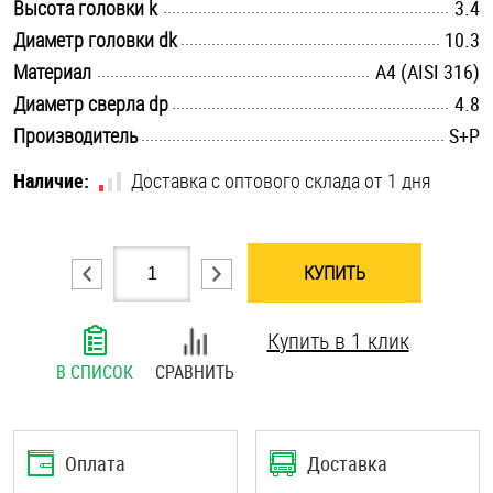
.............................................................................................................
Высота головки k
3.4
Шплинты
.............................................................................................................
Диаметр головки dk
10.3
.............................................................................................................
Материал
A4 (AISI 316)
Штифты и пальцы
.............................................................................................................
Диаметр сверла dp
4.8
.............................................................................................................
Производитель
S+P
Наличие:
Доставка с оптового склада от 1 дня
КУПИТЬ
Купить в 1 клик
В СПИСОК
СРАВНИТЬ
Оплата
Доставка