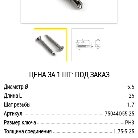
Оснастка и аксессуары для яхт
Пробки
Саморезы и шурупы
Стопорные кольца
ЦЕНА ЗА 1 ШТ: ПОД ЗАКАЗ
.............................................................................................................
Диаметр Ø
5.5
Такелаж
.............................................................................................................
Длина L
25
.............................................................................................................
Хомуты
Шаг резьбы
1.7
.............................................................................................................
Артикул
75044O55 25
Шайбы
.............................................................................................................
Размер ключа
PH3
.............................................................................................................
Толщина соединения
1.75-5.25
Шпильки