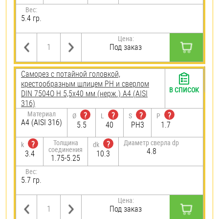
Вес:
5.4 гр.
Цена:
Под заказ
Саморез с потайной головкой,
крестообразным шлицем PH и сверлом
В СПИСОК
DIN 7504O H 5,5х40 мм (нерж.) A4 (AISI
316)
Материал
?
?
?
?
Ø
L
S
P
A4 (AISI 316)
5.5
40
PH3
1.7
Толщина
Диаметр сверла dp
?
?
k
dk
соединения
4.8
3.4
10.3
1.75-5.25
Вес:
5.7 гр.
Цена:
Под заказ