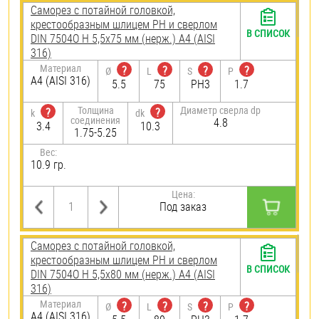
Саморез с потайной головкой,
крестообразным шлицем PH и сверлом
В СПИСОК
DIN 7504O H 5,5х75 мм (нерж.) A4 (AISI
316)
Материал
?
?
?
?
Ø
L
S
P
A4 (AISI 316)
5.5
75
PH3
1.7
Толщина
Диаметр сверла dp
?
?
k
dk
соединения
4.8
3.4
10.3
1.75-5.25
Вес:
10.9 гр.
Цена:
Под заказ
Саморез с потайной головкой,
крестообразным шлицем PH и сверлом
В СПИСОК
DIN 7504O H 5,5х80 мм (нерж.) A4 (AISI
316)
Материал
?
?
?
?
Ø
L
S
P
A4 (AISI 316)