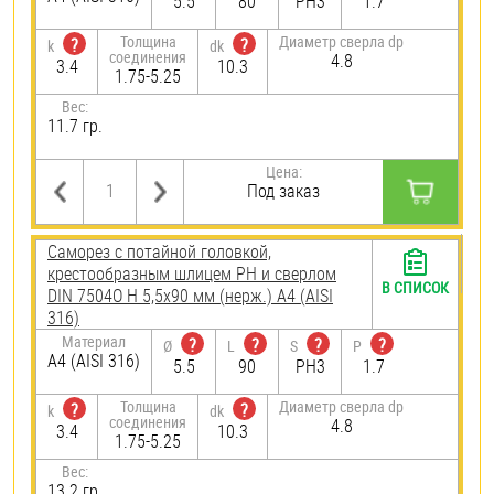
5.5
80
PH3
1.7
Толщина
Диаметр сверла dp
?
?
k
dk
соединения
4.8
3.4
10.3
1.75-5.25
Вес:
11.7 гр.
Цена:
Под заказ
Саморез с потайной головкой,
крестообразным шлицем PH и сверлом
В СПИСОК
DIN 7504O H 5,5х90 мм (нерж.) A4 (AISI
316)
Материал
?
?
?
?
Ø
L
S
P
A4 (AISI 316)
5.5
90
PH3
1.7
Толщина
Диаметр сверла dp
?
?
k
dk
соединения
4.8
3.4
10.3
1.75-5.25
Вес:
13.2 гр.