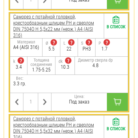
Саморез с потайной головкой,
крестообразным шлицем PH и сверлом
В СПИСОК
DIN 7504O H 5,5х22 мм (нерж.) A4 (AISI
316)
Материал
?
?
?
?
Ø
L
S
P
A4 (AISI 316)
5.5
22
PH3
1.7
Толщина
Диаметр сверла dp
?
?
k
dk
соединения
4.8
3.4
10.3
1.75-5.25
Вес:
3.3 гр.
Цена:
Под заказ
Саморез с потайной головкой,
крестообразным шлицем PH и сверлом
В СПИСОК
DIN 7504O H 5,5х32 мм (нерж.) A4 (AISI
316)