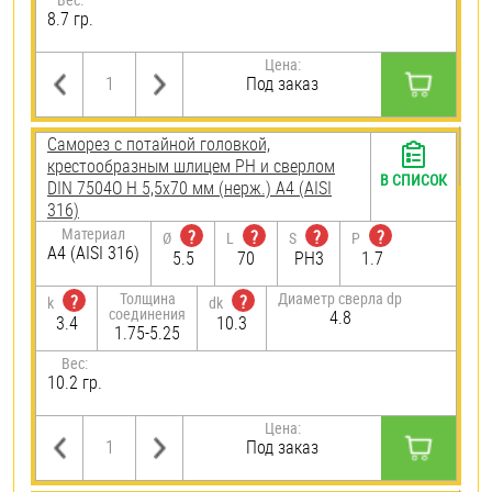
8.7 гр.
Цена:
Под заказ
Саморез с потайной головкой,
крестообразным шлицем PH и сверлом
В СПИСОК
DIN 7504O H 5,5х70 мм (нерж.) A4 (AISI
316)
Материал
?
?
?
?
Ø
L
S
P
A4 (AISI 316)
5.5
70
PH3
1.7
Толщина
Диаметр сверла dp
?
?
k
dk
соединения
4.8
3.4
10.3
1.75-5.25
Вес:
10.2 гр.
Цена:
Под заказ