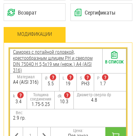
Возврат
Сертификаты
МОДИФИКАЦИИ
Саморез с потайной головкой,
крестообразным шлицем PH и сверлом
В СПИСОК
DIN 7504O H 5,5х19 мм (нерж.) A4 (AISI
316)
Материал
?
?
?
?
Ø
L
S
P
A4 (AISI 316)
5.5
19
PH3
1.7
Толщина
Диаметр сверла dp
?
?
k
dk
соединения
4.8
3.4
10.3
1.75-5.25
Вес:
2.9 гр.
Цена:
Под заказ