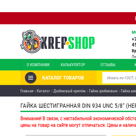
М
+
4
В
Пн
О КОМПАНИИ
КАЛЬКУЛЯТОР
ОТЗЫВЫ
КАТАЛОГ ТОВАРОВ
Товары со скидкой
Главная
Каталог
Дюймовый крепёж
Гайки дюймовые
Гайка ше
Анкеры
ГАЙКА ШЕСТИГРАННАЯ DIN 934 UNC 5/8" (НЕРЖ
Антивандальный крепёж,
Внимание! В связи, с нестабильной экономической обст
инструмент
цены на товар на сайте могут отличаться. Цены и налич
Болты и винты