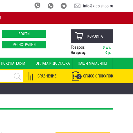
info@krep-shop.ru
!
ВОЙТИ
КОРЗИНА
РЕГИСТРАЦИЯ
Товаров:
0
шт.
На сумму:
0
р.
ПОКУПАТЕЛЯМ
ОПЛАТА И ДОСТАВКА
НАШИ МАГАЗИНЫ
СРАВНЕНИЕ
СПИСОК ПОКУПОК
0