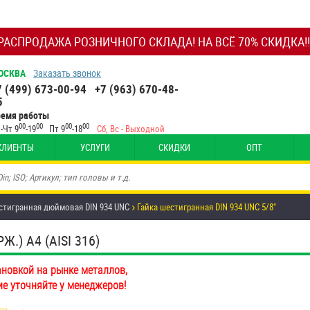
РАСПРОДАЖА РОЗНИЧНОГО СКЛАДА! НА ВСЁ 70% СКИДКА!!
ОСКВА
Заказать звонок
7 (499) 673-00-94
+7 (963) 670-48-
5
ремя работы
00
00
00
00
-Чт 9
-19
Пт 9
-18
Сб, Вс - Выходной
КЛИЕНТЫ
УСЛУГИ
СКИДКИ
ОПТ
стигранная дюймовая DIN 934 UNC
Гайка шестигранная DIN 934 UNC 5/8"
.) A4 (AISI 316)
ановкой на рынке металлов,
ие уточняйте у менеджеров!