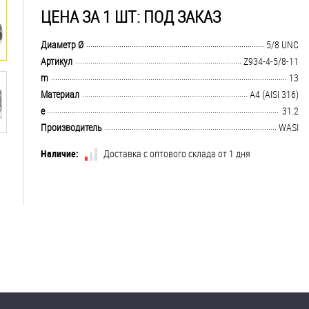
ЦЕНА ЗА 1 ШТ: ПОД ЗАКАЗ
.................................................................................................................................
Диаметр Ø
5/8 UNC
.................................................................................................................................
Артикул
Z934-4-5/8-11
.................................................................................................................................
m
13
.................................................................................................................................
Материал
A4 (AISI 316)
.................................................................................................................................
e
31.2
.................................................................................................................................
Производитель
WASI
Наличие:
Доставка с оптового склада от 1 дня