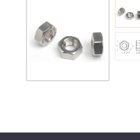
Втулки
Гайки
Дюбели
Дюймовый крепёж
Заклепки (Гайки-Заклепки)
Инструмент
Крюки, кольца с
метрической резьбой
Крюки, кольца с шурупной
резьбой
Оснастка и аксессуары для