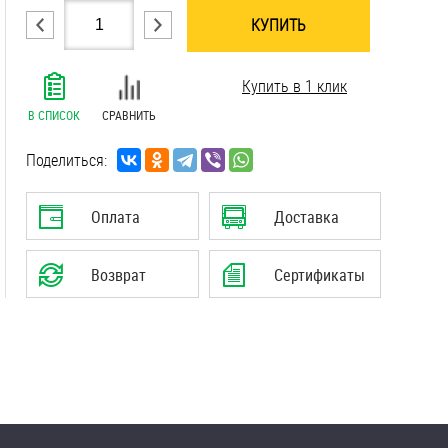
КУПИТЬ
.......................................................................
Купить в 1 клик
.......................................................................
.......................................................................
В СПИСОК
СРАВНИТЬ
.......................................................................
.......................................................................
Поделиться:
.......................................................................
Оплата
Доставка
Возврат
Сертификаты