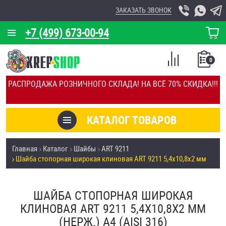
ЗАКАЗАТЬ ЗВОНОК
+7 (499) 673-00-94
КОРЗИНА
О КОМПАНИИ
0
СПИСОК
КАЛЬКУЛЯТОР
СРАВНЕНИЕ
РАСПРОДАЖА РОЗНИЧНОГО СКЛАДА! НА ВСЁ 70% СКИДКА!!!
ПОКУПОК
ОТЗЫВЫ
КАТАЛОГ ТОВАРОВ
КЛИЕНТЫ
Товары со скидкой
Главная
Каталог
Шайбы
ART 9211
УСЛУГИ
Шайба стопорная широкая клиновая ART 9211 5,4х10,8х2 мм
Анкеры
СКИДКИ
Антивандальный крепёж, инструмент
ШАЙБА СТОПОРНАЯ ШИРОКАЯ
ОПТ
КЛИНОВАЯ ART 9211 5,4Х10,8Х2 ММ
ПОКУПАТЕЛЯМ
(НЕРЖ.) A4 (AISI 316)
Болты и винты