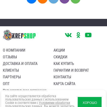
О КОМПАНИИ
АКЦИИ
ОТЗЫВЫ
СКИДКИ
ДОСТАВКА И ОПЛАТА
КАК КУПИТЬ
КЛИЕНТЫ
ГАРАНТИИ И ВОЗВРАТ
ПАРТНЕРЫ
КОНТАКТЫ
ОПТ
КАРТА САЙТА
Пользовательское соглашение
Политика в отношении обработки персональных данных
На сайте осуществляется обработка
Согласие посетителя сайта на обработку персональных данны
пользовательских данных с использованием
Cookie в соответствии с
Условиями обработки
ХОРОШО
пользовательских данных
. Вы можете запретить