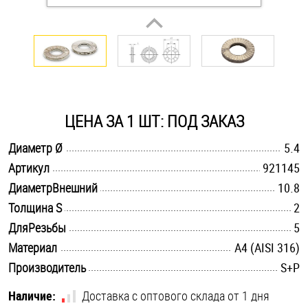
Оснастка и аксессуары для яхт
Пробки
Саморезы и шурупы
ЦЕНА ЗА 1 ШТ: ПОД ЗАКАЗ
.............................................................................................................
Диаметр Ø
5.4
Стопорные кольца
.............................................................................................................
Артикул
921145
.............................................................................................................
ДиаметрВнешний
10.8
Такелаж
.............................................................................................................
Толщина S
2
.............................................................................................................
ДляРезьбы
5
Хомуты
.............................................................................................................
Материал
A4 (AISI 316)
Шайбы
.............................................................................................................
Производитель
S+P
Шпильки
Наличие:
Доставка с оптового склада от 1 дня