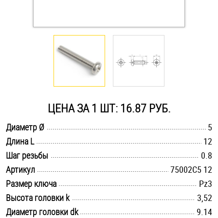
Оснастка и аксессуары для яхт
Пробки
Саморезы и шурупы
ЦЕНА ЗА 1 ШТ: 16.87 РУБ.
Стопорные кольца
.............................................................................................................
Диаметр Ø
5
.............................................................................................................
Длина L
12
Такелаж
.............................................................................................................
Шаг резьбы
0.8
Хомуты
.............................................................................................................
Артикул
75002C5 12
.............................................................................................................
Размер ключа
Pz3
Шайбы
.............................................................................................................
Высота головки k
3,52
Шпильки
.............................................................................................................
Диаметр головки dk
9.14