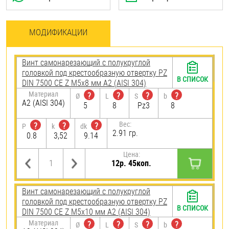
МОДИФИКАЦИИ
Винт самонарезающий c полукруглой
головкой под крестообразную отвертку PZ
В СПИСОК
DIN 7500 CE Z М5х8 мм А2 (AISI 304)
Материал
?
?
?
?
Ø
L
S
b
А2 (AISI 304)
5
8
Pz3
8
Вес:
?
?
?
P
k
dk
2.91 гр.
0.8
3,52
9.14
Цена:
12р. 45коп.
Винт самонарезающий c полукруглой
головкой под крестообразную отвертку PZ
В СПИСОК
DIN 7500 CE Z М5х10 мм А2 (AISI 304)
Материал
?
?
?
?
Ø
L
S
b