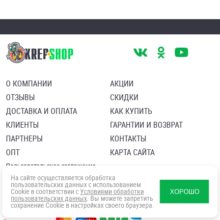
О КОМПАНИИ
АКЦИИ
ОТЗЫВЫ
СКИДКИ
ДОСТАВКА И ОПЛАТА
КАК КУПИТЬ
КЛИЕНТЫ
ГАРАНТИИ И ВОЗВРАТ
ПАРТНЕРЫ
КОНТАКТЫ
ОПТ
КАРТА САЙТА
Пользовательское соглашение
Политика в отношении обработки персональных данных
На сайте осуществляется обработка
Согласие посетителя сайта на обработку персональных данны
пользовательских данных с использованием
Cookie в соответствии с
Условиями обработки
ХОРОШО
пользовательских данных
. Вы можете запретить
сохранение Cookie в настройках своего браузера.