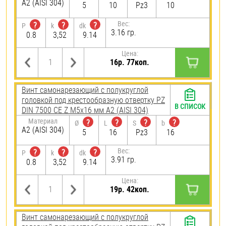
А2 (AISI 304)
5
10
Pz3
10
Вес:
?
?
?
P
k
dk
3.16 гр.
0.8
3,52
9.14
Цена:
16р. 77коп.
Винт самонарезающий c полукруглой
головкой под крестообразную отвертку PZ
В СПИСОК
DIN 7500 CE Z М5х16 мм А2 (AISI 304)
Материал
?
?
?
?
Ø
L
S
b
А2 (AISI 304)
5
16
Pz3
16
Вес:
?
?
?
P
k
dk
3.91 гр.
0.8
3,52
9.14
Цена:
19р. 42коп.
Винт самонарезающий c полукруглой