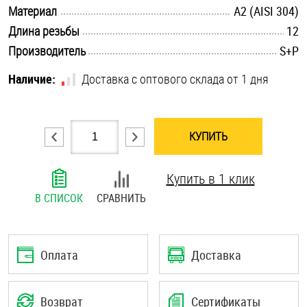
.............................................................................................................
Материал
А2 (AISI 304)
Шплинты
.............................................................................................................
Длина резьбы
12
.............................................................................................................
Штифты и пальцы
Производитель
S+P
Наличие:
Доставка с оптового склада от 1 дня
КУПИТЬ
Купить в 1 клик
В СПИСОК
СРАВНИТЬ
Оплата
Доставка
Возврат
Сертификаты