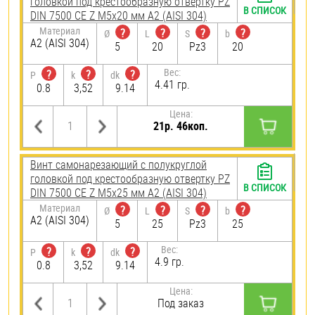
головкой под крестообразную отвертку PZ
В СПИСОК
DIN 7500 CE Z М5х20 мм А2 (AISI 304)
Материал
?
?
?
?
Ø
L
S
b
А2 (AISI 304)
5
20
Pz3
20
Вес:
?
?
?
P
k
dk
4.41 гр.
0.8
3,52
9.14
Цена:
21р. 46коп.
Винт самонарезающий c полукруглой
головкой под крестообразную отвертку PZ
В СПИСОК
DIN 7500 CE Z М5х25 мм А2 (AISI 304)
Материал
?
?
?
?
Ø
L
S
b
А2 (AISI 304)
5
25
Pz3
25
Вес:
?
?
?
P
k
dk
4.9 гр.
0.8
3,52
9.14
Цена:
Под заказ