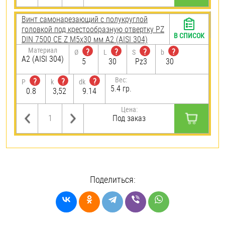
Винт самонарезающий c полукруглой
головкой под крестообразную отвертку PZ
В СПИСОК
DIN 7500 CE Z М5х30 мм А2 (AISI 304)
Материал
?
?
?
?
Ø
L
S
b
А2 (AISI 304)
5
30
Pz3
30
Вес:
?
?
?
P
k
dk
5.4 гр.
0.8
3,52
9.14
Цена:
Под заказ
Поделиться: