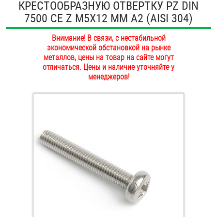
КРЕСТООБРАЗНУЮ ОТВЕРТКУ PZ DIN
ОПЛАТА И ДОСТАВКА
7500 CE Z М5Х12 ММ А2 (AISI 304)
Втулки
НАШИ МАГАЗИНЫ
Внимание! В связи, с нестабильной
Гайки
экономической обстановкой на рынке
металлов, цены на товар на сайте могут
Дюбели
отличаться. Цены и наличие уточняйте у
менеджеров!
Дюймовый крепёж
Заклепки (Гайки-Заклепки)
Инструмент
Крюки, кольца с метрической резьбой
Крюки, кольца с шурупной резьбой