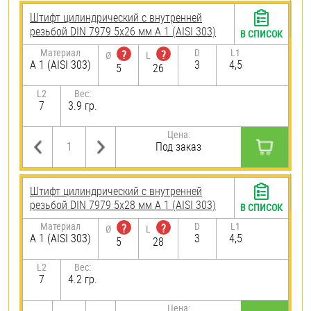
Штифт цилиндрический с внутренней
резьбой DIN 7979 5х26 мм А 1 (AISI 303)
В СПИСОК
Материал
D
L1
?
?
Ø
L
А 1 (AISI 303)
3
4,5
5
26
L2
Вес:
7
3.9 гр.
Цена:
Под заказ
Штифт цилиндрический с внутренней
резьбой DIN 7979 5х28 мм А 1 (AISI 303)
В СПИСОК
Материал
D
L1
?
?
Ø
L
А 1 (AISI 303)
3
4,5
5
28
L2
Вес:
7
4.2 гр.
Цена: