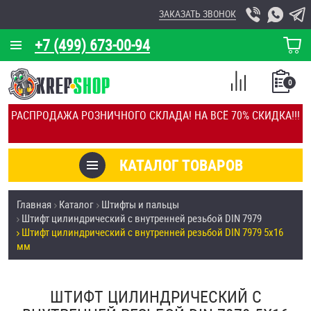
ЗАКАЗАТЬ ЗВОНОК
+7 (499) 673-00-94
КОРЗИНА
О КОМПАНИИ
0
СПИСОК
КАЛЬКУЛЯТОР
СРАВНЕНИЕ
РАСПРОДАЖА РОЗНИЧНОГО СКЛАДА! НА ВСЁ 70% СКИДКА!!!
ПОКУПОК
ОТЗЫВЫ
КАТАЛОГ ТОВАРОВ
КЛИЕНТЫ
Товары со скидкой
Главная
Каталог
Штифты и пальцы
УСЛУГИ
Штифт цилиндрический с внутренней резьбой DIN 7979
Анкеры
Штифт цилиндрический с внутренней резьбой DIN 7979 5х16
СКИДКИ
мм
Антивандальный крепёж, инструмент
ОПТ
ШТИФТ ЦИЛИНДРИЧЕСКИЙ С
ПОКУПАТЕЛЯМ
Болты и винты