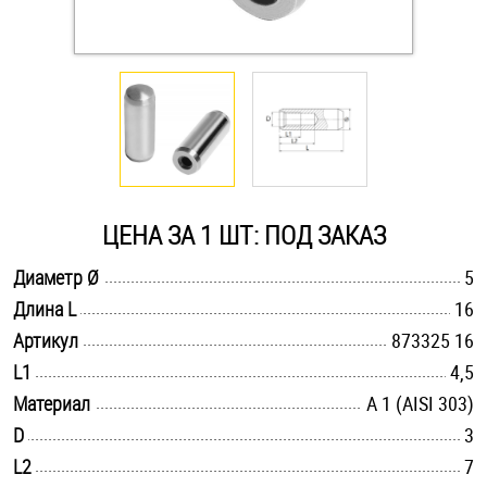
Оснастка и аксессуары для яхт
Пробки
Саморезы и шурупы
ЦЕНА ЗА 1 ШТ: ПОД ЗАКАЗ
Стопорные кольца
.............................................................................................................
Диаметр Ø
5
.............................................................................................................
Длина L
16
Такелаж
.............................................................................................................
Артикул
873325 16
Хомуты
.............................................................................................................
L1
4,5
.............................................................................................................
Материал
А 1 (AISI 303)
Шайбы
.............................................................................................................
D
3
.............................................................................................................
L2
Шпильки
7