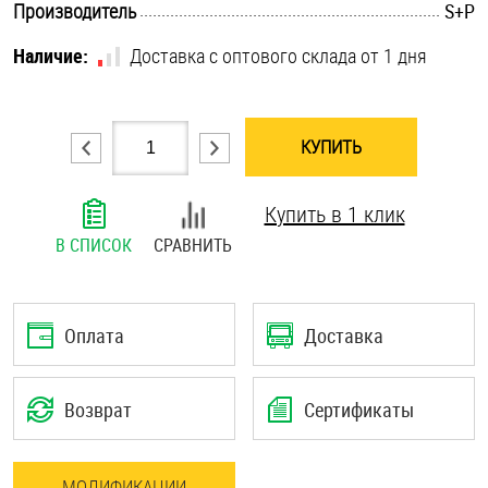
.............................................................................................................
Производитель
S+P
Шплинты
Наличие:
Доставка с оптового склада от 1 дня
Штифты и пальцы
КУПИТЬ
Купить в 1 клик
В СПИСОК
СРАВНИТЬ
Оплата
Доставка
Возврат
Сертификаты
МОДИФИКАЦИИ