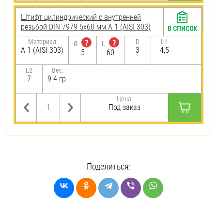
Штифт цилиндрический с внутренней
резьбой DIN 7979 5х60 мм А 1 (AISI 303)
В СПИСОК
Материал
D
L1
?
?
Ø
L
А 1 (AISI 303)
3
4,5
5
60
L2
Вес:
7
9.4 гр.
Цена:
Под заказ
Поделиться: