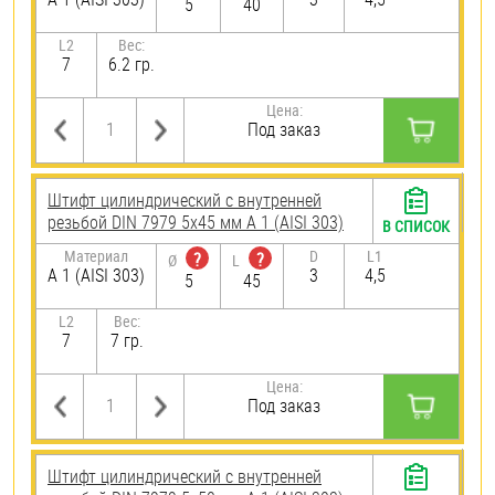
5
40
L2
Вес:
7
6.2 гр.
Цена:
Под заказ
Штифт цилиндрический с внутренней
резьбой DIN 7979 5х45 мм А 1 (AISI 303)
В СПИСОК
Материал
D
L1
?
?
Ø
L
А 1 (AISI 303)
3
4,5
5
45
L2
Вес:
7
7 гр.
Цена:
Под заказ
Штифт цилиндрический с внутренней