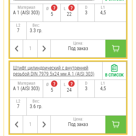
Материал
D
L1
?
?
Ø
L
А 1 (AISI 303)
3
4,5
5
22
L2
Вес:
7
3.3 гр.
Цена:
Под заказ
Штифт цилиндрический с внутренней
резьбой DIN 7979 5х24 мм А 1 (AISI 303)
В СПИСОК
Материал
D
L1
?
?
Ø
L
А 1 (AISI 303)
3
4,5
5
24
L2
Вес:
7
3.6 гр.
Цена:
Под заказ