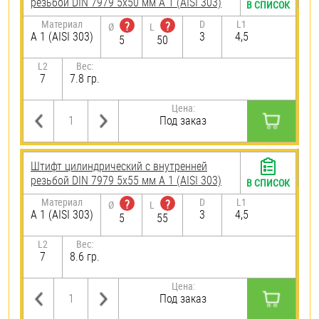
резьбой DIN 7979 5х50 мм А 1 (AISI 303)
В СПИСОК
Материал
D
L1
?
?
Ø
L
А 1 (AISI 303)
3
4,5
5
50
L2
Вес:
7
7.8 гр.
Цена:
Под заказ
Штифт цилиндрический с внутренней
резьбой DIN 7979 5х55 мм А 1 (AISI 303)
В СПИСОК
Материал
D
L1
?
?
Ø
L
А 1 (AISI 303)
3
4,5
5
55
L2
Вес:
7
8.6 гр.
Цена:
Под заказ