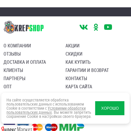
О КОМПАНИИ
АКЦИИ
ОТЗЫВЫ
СКИДКИ
ДОСТАВКА И ОПЛАТА
КАК КУПИТЬ
КЛИЕНТЫ
ГАРАНТИИ И ВОЗВРАТ
ПАРТНЕРЫ
КОНТАКТЫ
ОПТ
КАРТА САЙТА
Пользовательское соглашение
Политика в отношении обработки персональных данных
На сайте осуществляется обработка
Согласие посетителя сайта на обработку персональных данны
пользовательских данных с использованием
Cookie в соответствии с
Условиями обработки
ХОРОШО
пользовательских данных
. Вы можете запретить
сохранение Cookie в настройках своего браузера.