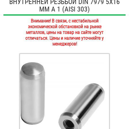
ВНУТРЕННЕЙ РЕЗЬБОЙ DIN 7979 5Х16
ОПЛАТА И ДОСТАВКА
ММ А 1 (AISI 303)
Втулки
НАШИ МАГАЗИНЫ
Внимание! В связи, с нестабильной
Гайки
экономической обстановкой на рынке
металлов, цены на товар на сайте могут
Дюбели
отличаться. Цены и наличие уточняйте у
менеджеров!
Дюймовый крепёж
Заклепки (Гайки-Заклепки)
Инструмент
Крюки, кольца с метрической резьбой
Крюки, кольца с шурупной резьбой