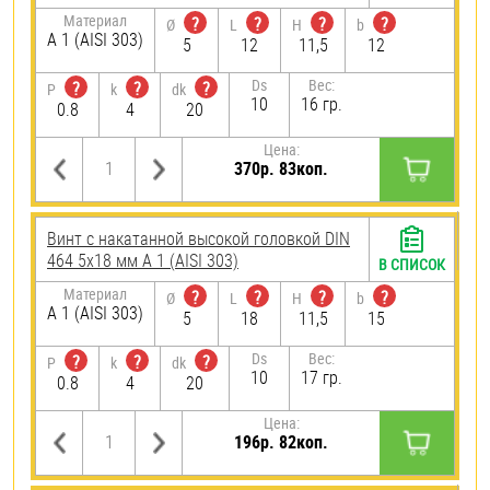
Материал
?
?
?
?
Ø
L
H
b
А 1 (AISI 303)
5
12
11,5
12
Ds
Вес:
?
?
?
P
k
dk
10
16 гр.
0.8
4
20
Цена:
370р. 83коп.
Винт с накатанной высокой головкой DIN
464 5х18 мм А 1 (AISI 303)
В СПИСОК
Материал
?
?
?
?
Ø
L
H
b
А 1 (AISI 303)
5
18
11,5
15
Ds
Вес:
?
?
?
P
k
dk
10
17 гр.
0.8
4
20
Цена:
196р. 82коп.