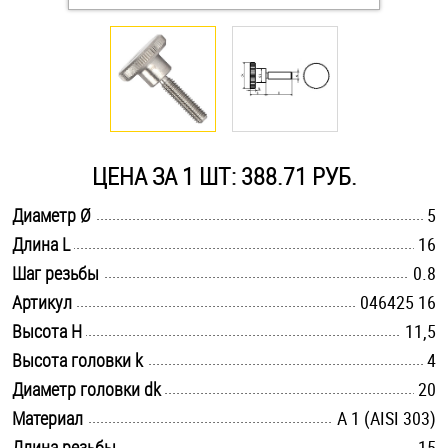
Оснастка и аксессуары для яхт
Пробки
Саморезы и шурупы
ЦЕНА ЗА 1 ШТ: 388.71 РУБ.
.............................................................................................................
Диаметр Ø
5
Стопорные кольца
.............................................................................................................
Длина L
16
.............................................................................................................
Шаг резьбы
0.8
Такелаж
.............................................................................................................
Артикул
046425 16
.............................................................................................................
Высота H
11,5
Хомуты
.............................................................................................................
Высота головки k
4
Шайбы
.............................................................................................................
Диаметр головки dk
20
.............................................................................................................
Материал
А 1 (AISI 303)
Шпильки
.............................................................................................................
Длина резьбы
15