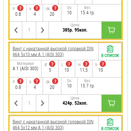
Ds
Вес:
?
?
?
P
k
dk
10
15.4 гр.
0.8
4
20
Цена:
385р. 95коп.
Винт с накатанной высокой головкой DIN
464 5х10 мм А 1 (AISI 303)
В СПИСОК
Материал
?
?
?
?
Ø
L
H
b
А 1 (AISI 303)
5
10
11,5
10
Ds
Вес:
?
?
?
P
k
dk
10
15.7 гр.
0.8
4
20
Цена:
424р. 52коп.
Винт с накатанной высокой головкой DIN
464 5х12 мм А 1 (AISI 303)
В СПИСОК