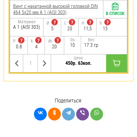
Винт с накатанной высокой головкой DIN
464 5х20 мм А 1 (AISI 303)
В СПИСОК
Материал
?
?
?
?
Ø
L
H
b
А 1 (AISI 303)
5
20
11,5
15
Ds
Вес:
?
?
?
P
k
dk
10
17.3 гр.
0.8
4
20
Цена:
450р. 63коп.
Поделиться: