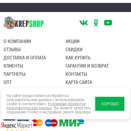
О КОМПАНИИ
АКЦИИ
ОТЗЫВЫ
СКИДКИ
ДОСТАВКА И ОПЛАТА
КАК КУПИТЬ
КЛИЕНТЫ
ГАРАНТИИ И ВОЗВРАТ
ПАРТНЕРЫ
КОНТАКТЫ
ОПТ
КАРТА САЙТА
Пользовательское соглашение
Политика в отношении обработки персональных данных
На сайте осуществляется обработка
Согласие посетителя сайта на обработку персональных данны
пользовательских данных с использованием
Cookie в соответствии с
Условиями обработки
ХОРОШО
пользовательских данных
. Вы можете запретить
сохранение Cookie в настройках своего браузера.