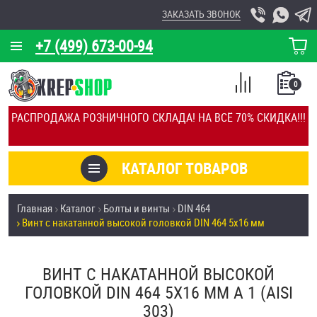
ЗАКАЗАТЬ ЗВОНОК
+7 (499) 673-00-94
КОРЗИНА
О КОМПАНИИ
0
СПИСОК
КАЛЬКУЛЯТОР
СРАВНЕНИЕ
РАСПРОДАЖА РОЗНИЧНОГО СКЛАДА! НА ВСЁ 70% СКИДКА!!!
ПОКУПОК
ОТЗЫВЫ
КАТАЛОГ ТОВАРОВ
КЛИЕНТЫ
Товары со скидкой
Главная
Каталог
Болты и винты
DIN 464
УСЛУГИ
Винт с накатанной высокой головкой DIN 464 5х16 мм
Анкеры
СКИДКИ
Антивандальный крепёж, инструмент
ВИНТ С НАКАТАННОЙ ВЫСОКОЙ
ОПТ
ГОЛОВКОЙ DIN 464 5Х16 ММ А 1 (AISI
ПОКУПАТЕЛЯМ
303)
Болты и винты