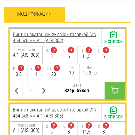
МОДИФИКАЦИИ
Винт с накатанной высокой головкой DIN
464 5х6 мм А 1 (AISI 303)
В СПИСОК
Материал
?
?
?
?
Ø
L
H
b
А 1 (AISI 303)
5
6
11,5
6
Ds
Вес:
?
?
?
P
k
dk
10
15.2 гр.
0.8
4
20
Цена:
324р. 59коп.
Винт с накатанной высокой головкой DIN
464 5х8 мм А 1 (AISI 303)
В СПИСОК
Материал
?
?
?
?
Ø
L
H
b
А 1 (AISI 303)
5
8
11,5
8