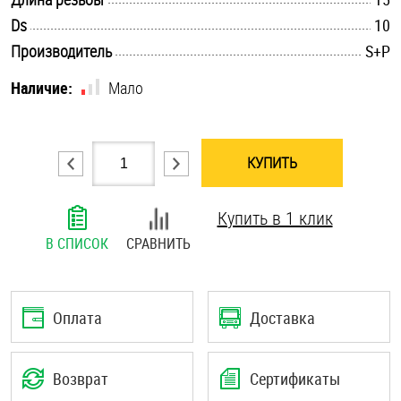
.............................................................................................................
Шплинты
Ds
10
.............................................................................................................
Производитель
S+P
Штифты и пальцы
Наличие:
Мало
КУПИТЬ
Купить в 1 клик
В СПИСОК
СРАВНИТЬ
Оплата
Доставка
Возврат
Сертификаты