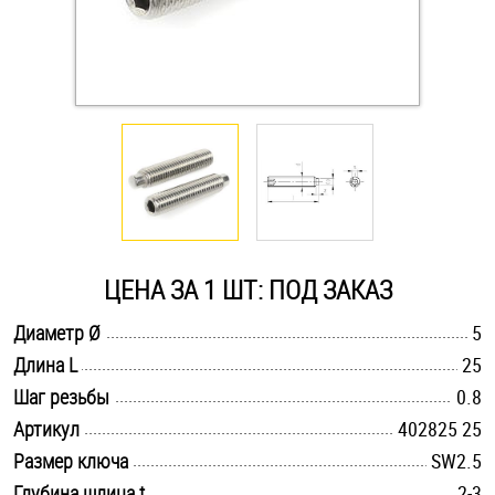
Оснастка и аксессуары для яхт
Пробки
Саморезы и шурупы
Стопорные кольца
ЦЕНА ЗА 1 ШТ: ПОД ЗАКАЗ
Такелаж
.............................................................................................................
Диаметр Ø
5
.............................................................................................................
Длина L
25
Хомуты
.............................................................................................................
Шаг резьбы
0.8
Шайбы
.............................................................................................................
Артикул
402825 25
.............................................................................................................
Размер ключа
SW2.5
Шпильки
.............................................................................................................
Глубина шлица t
2-3