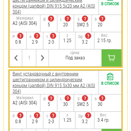
шестигранником и цилиндрическим
В СПИСОК
концом (цапфой) DIN 915 5х20 мм А2 (AISI
304)
Материал
?
?
?
?
Ø
L
S
b
А2 (AISI 304)
5
20
SW2.5
20
z
Вес:
?
?
?
?
P
e
t
Dp
1.25
2.15 гр.
0.8
2.9
2-3
3.2
Цена:
Под заказ
Винт установочный с внутренним
шестигранником и цилиндрическим
В СПИСОК
концом (цапфой) DIN 915 5х30 мм А2 (AISI
304)
Материал
?
?
?
?
Ø
L
S
b
А2 (AISI 304)
5
30
SW2.5
30
z
Вес:
?
?
?
?
P
e
t
Dp
1.25
3.4 гр.
0.8
2.9
2-3
3.2