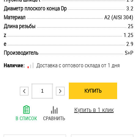
.............................................................................................................
Диаметр плоского конца Dp
Шплинты
3.2
.............................................................................................................
Материал
А2 (AISI 304)
Штифты и пальцы
.............................................................................................................
Длина резьбы
25
.............................................................................................................
z
1.25
.............................................................................................................
e
2.9
.............................................................................................................
Производитель
S+P
Наличие:
Доставка с оптового склада от 1 дня
КУПИТЬ
Купить в 1 клик
В СПИСОК
СРАВНИТЬ