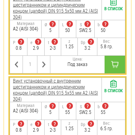
шестигранником и цилиндрическим
В СПИСОК
концом (цапфой) DIN 915 5х50 мм А2 (AISI
304)
Материал
?
?
?
?
Ø
L
S
b
А2 (AISI 304)
5
50
SW2.5
50
z
Вес:
?
?
?
?
P
e
t
Dp
1.25
5.8 гр.
0.8
2.9
2-3
3.2
Цена:
Под заказ
Винт установочный с внутренним
шестигранником и цилиндрическим
В СПИСОК
концом (цапфой) DIN 915 5х55 мм А2 (AISI
304)
Материал
?
?
?
?
Ø
L
S
b
А2 (AISI 304)
5
55
SW2.5
55
z
Вес:
?
?
?
?
P
e
t
Dp
1.25
6.5 гр.
0.8
2.9
2-3
3.2