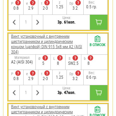
z
Вес:
?
?
?
?
P
e
t
Dp
1.25
0.5 гр.
0.8
2.9
2-3
3.2
Цена:
3р. 61коп.
Винт установочный с внутренним
шестигранником и цилиндрическим
В СПИСОК
концом (цапфой) DIN 915 5х8 мм А2 (AISI
304)
Материал
?
?
?
?
Ø
L
S
b
А2 (AISI 304)
5
8
SW2.5
8
z
Вес:
?
?
?
?
P
e
t
Dp
1.25
0.6 гр.
0.8
2.9
2-3
3.2
Цена:
3р. 47коп.
Винт установочный с внутренним
шестигранником и цилиндрическим
В СПИСОК