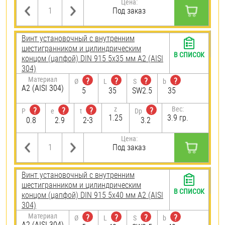
Цена:
Под заказ
Винт установочный с внутренним
шестигранником и цилиндрическим
В СПИСОК
концом (цапфой) DIN 915 5х35 мм А2 (AISI
304)
Материал
?
?
?
?
Ø
L
S
b
А2 (AISI 304)
5
35
SW2.5
35
z
Вес:
?
?
?
?
P
e
t
Dp
1.25
3.9 гр.
0.8
2.9
2-3
3.2
Цена:
Под заказ
Винт установочный с внутренним
шестигранником и цилиндрическим
В СПИСОК
концом (цапфой) DIN 915 5х40 мм А2 (AISI
304)
Материал
?
?
?
?
Ø
L
S
b
А2 (AISI 304)