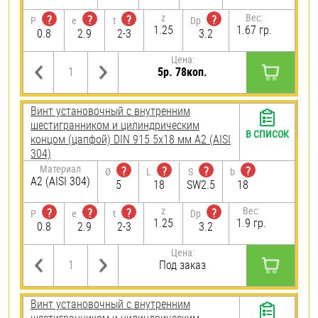
z
Вес:
?
?
?
?
P
e
t
Dp
1.25
1.67 гр.
0.8
2.9
2-3
3.2
Цена:
5р. 78коп.
Винт установочный с внутренним
шестигранником и цилиндрическим
В СПИСОК
концом (цапфой) DIN 915 5х18 мм А2 (AISI
304)
Материал
?
?
?
?
Ø
L
S
b
А2 (AISI 304)
5
18
SW2.5
18
z
Вес:
?
?
?
?
P
e
t
Dp
1.25
1.9 гр.
0.8
2.9
2-3
3.2
Цена:
Под заказ
Винт установочный с внутренним