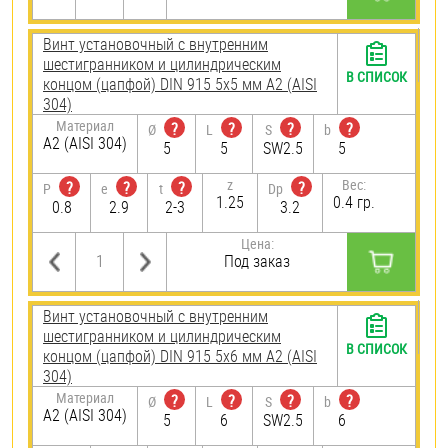
Винт установочный с внутренним
шестигранником и цилиндрическим
В СПИСОК
концом (цапфой) DIN 915 5х5 мм А2 (AISI
304)
Материал
?
?
?
?
Ø
L
S
b
А2 (AISI 304)
5
5
SW2.5
5
z
Вес:
?
?
?
?
P
e
t
Dp
1.25
0.4 гр.
0.8
2.9
2-3
3.2
Цена:
Под заказ
Винт установочный с внутренним
шестигранником и цилиндрическим
В СПИСОК
концом (цапфой) DIN 915 5х6 мм А2 (AISI
304)
Материал
?
?
?
?
Ø
L
S
b
А2 (AISI 304)
5
6
SW2.5
6