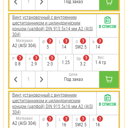
Под заказ
Винт установочный с внутренним
шестигранником и цилиндрическим
В СПИСОК
концом (цапфой) DIN 915 5х14 мм А2 (AISI
304)
Материал
?
?
?
?
Ø
L
S
b
А2 (AISI 304)
5
14
SW2.5
14
z
Вес:
?
?
?
?
P
e
t
Dp
1.25
1.4 гр.
0.8
2.9
2-3
3.2
Цена:
Под заказ
Винт установочный с внутренним
шестигранником и цилиндрическим
В СПИСОК
концом (цапфой) DIN 915 5х16 мм А2 (AISI
304)
Материал
?
?
?
?
Ø
L
S
b
А2 (AISI 304)
5
16
SW2.5
16