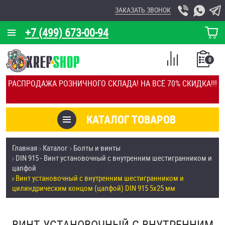
ЗАКАЗАТЬ ЗВОНОК
+7 (499) 673-00-94
КОРЗИНА
О КОМПАНИИ
0
СПИСОК
КАЛЬКУЛЯТОР
СРАВНЕНИЕ
РАСПРОДАЖА РОЗНИЧНОГО СКЛАДА! НА ВСЁ 70% СКИДКА!!!
ПОКУПОК
ОТЗЫВЫ
КАТАЛОГ ТОВАРОВ
КЛИЕНТЫ
Товары со скидкой
Главная
Каталог
Болты и винты
УСЛУГИ
DIN 915 - Винт установочный с внутренним шестигранником и
Анкеры
цапфой
СКИДКИ
Винт установочный с внутренним шестигранником и
Антивандальный крепёж, инструмент
цилиндрическим концом (цапфой) DIN 915 5х25 мм
ОПТ
ПОКУПАТЕЛЯМ
Болты и винты
ВИНТ УСТАНОВОЧНЫЙ С ВНУТРЕННИМ