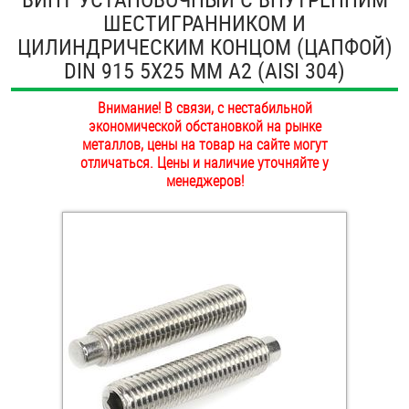
ШЕСТИГРАННИКОМ И
ОПЛАТА И ДОСТАВКА
Втулки
ЦИЛИНДРИЧЕСКИМ КОНЦОМ (ЦАПФОЙ)
НАШИ МАГАЗИНЫ
DIN 915 5Х25 ММ А2 (AISI 304)
Гайки
Внимание! В связи, с нестабильной
Дюбели
экономической обстановкой на рынке
металлов, цены на товар на сайте могут
Дюймовый крепёж
отличаться. Цены и наличие уточняйте у
менеджеров!
Заклепки (Гайки-Заклепки)
Инструмент
Крюки, кольца с метрической резьбой
Крюки, кольца с шурупной резьбой