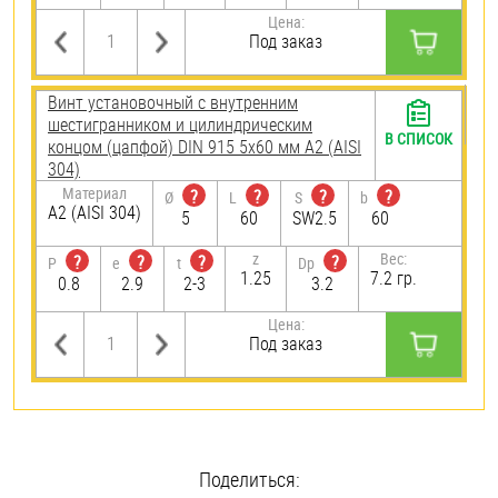
Цена:
Под заказ
Винт установочный с внутренним
шестигранником и цилиндрическим
В СПИСОК
концом (цапфой) DIN 915 5х60 мм А2 (AISI
304)
Материал
?
?
?
?
Ø
L
S
b
А2 (AISI 304)
5
60
SW2.5
60
z
Вес:
?
?
?
?
P
e
t
Dp
1.25
7.2 гр.
0.8
2.9
2-3
3.2
Цена:
Под заказ
Поделиться: