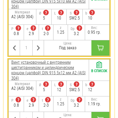
концом (цапфой) DIN 915 5х10 мм А2 (AISI
304)
Материал
?
?
?
?
Ø
L
S
b
А2 (AISI 304)
5
10
SW2.5
10
z
Вес:
?
?
?
?
P
e
t
Dp
1.25
0.95 гр.
0.8
2.9
2-3
3.2
Цена:
Под заказ
Винт установочный с внутренним
шестигранником и цилиндрическим
В СПИСОК
концом (цапфой) DIN 915 5х12 мм А2 (AISI
304)
Материал
?
?
?
?
Ø
L
S
b
А2 (AISI 304)
5
12
SW2.5
12
z
Вес:
?
?
?
?
P
e
t
Dp
1.25
1.19 гр.
0.8
2.9
2-3
3.2
Цена: