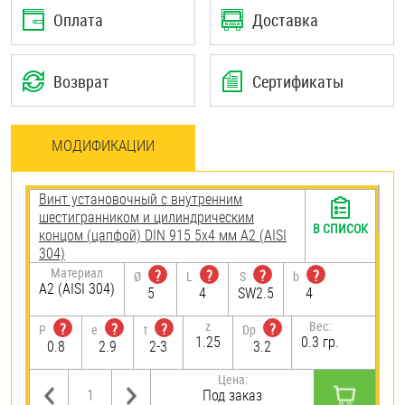
Оплата
Доставка
Возврат
Сертификаты
МОДИФИКАЦИИ
Винт установочный с внутренним
шестигранником и цилиндрическим
В СПИСОК
концом (цапфой) DIN 915 5х4 мм А2 (AISI
304)
Материал
?
?
?
?
Ø
L
S
b
А2 (AISI 304)
5
4
SW2.5
4
z
Вес:
?
?
?
?
P
e
t
Dp
1.25
0.3 гр.
0.8
2.9
2-3
3.2
Цена:
Под заказ