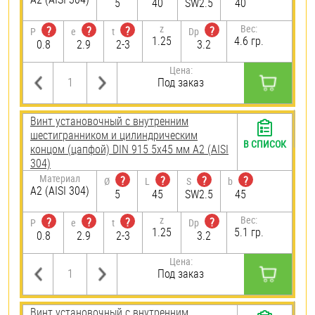
5
40
SW2.5
40
z
Вес:
?
?
?
?
P
e
t
Dp
1.25
4.6 гр.
0.8
2.9
2-3
3.2
Цена:
Под заказ
Винт установочный с внутренним
шестигранником и цилиндрическим
В СПИСОК
концом (цапфой) DIN 915 5х45 мм А2 (AISI
304)
Материал
?
?
?
?
Ø
L
S
b
А2 (AISI 304)
5
45
SW2.5
45
z
Вес:
?
?
?
?
P
e
t
Dp
1.25
5.1 гр.
0.8
2.9
2-3
3.2
Цена:
Под заказ
Винт установочный с внутренним