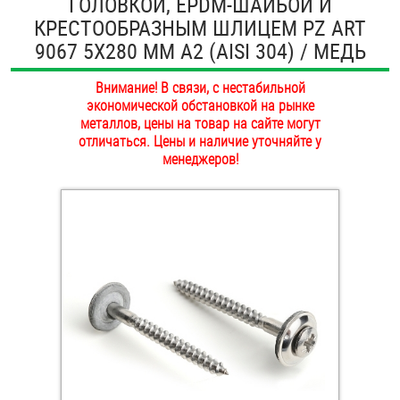
ГОЛОВКОЙ, EPDM-ШАЙБОЙ И
ОПЛАТА И ДОСТАВКА
КРЕСТООБРАЗНЫМ ШЛИЦЕМ PZ ART
Втулки
9067 5Х280 ММ А2 (AISI 304) / МЕДЬ
НАШИ МАГАЗИНЫ
Гайки
Внимание! В связи, с нестабильной
экономической обстановкой на рынке
Дюбели
металлов, цены на товар на сайте могут
отличаться. Цены и наличие уточняйте у
Дюймовый крепёж
менеджеров!
Заклепки (Гайки-Заклепки)
Инструмент
Крюки, кольца с метрической резьбой
Крюки, кольца с шурупной резьбой