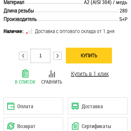
.............................................................................................................
Материал
А2 (AISI 304) / медь
Шплинты
.............................................................................................................
Длина резьбы
280
.............................................................................................................
Производитель
S+P
Штифты и пальцы
Наличие:
Доставка с оптового склада от 1 дня
КУПИТЬ
Купить в 1 клик
В СПИСОК
СРАВНИТЬ
Оплата
Доставка
Возврат
Сертификаты