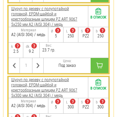
Шуруп по дереву с полупотайной
головкой, EPDM-шайбой и
В СПИСОК
крестообразным шлицем PZ ART 9067
5х250 мм А2 (AISI 304) / медь
Материал
?
?
?
?
Ø
L
S
b
А2 (AISI 304) / медь
5
250
PZ2
250
Вес:
?
?
k
dk
23.7 гр.
2.5
9.2
Цена:
Под заказ
Шуруп по дереву с полупотайной
головкой, EPDM-шайбой и
В СПИСОК
крестообразным шлицем PZ ART 9067
5х300 мм А2 (AISI 304) / медь
Материал
?
?
?
?
Ø
L
S
b
А2 (AISI 304) / медь
5
300
PZ2
300
Вес: