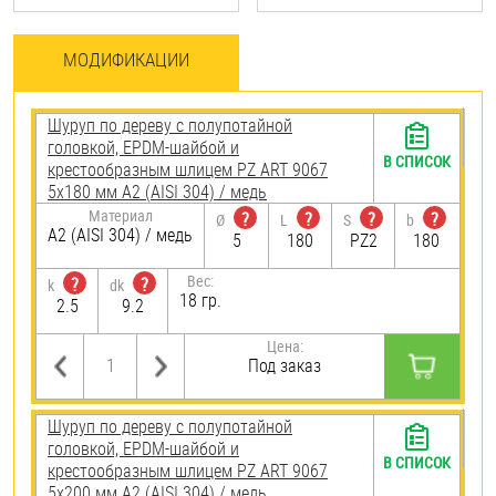
МОДИФИКАЦИИ
Шуруп по дереву с полупотайной
головкой, EPDM-шайбой и
В СПИСОК
крестообразным шлицем PZ ART 9067
5х180 мм А2 (AISI 304) / медь
Материал
?
?
?
?
Ø
L
S
b
А2 (AISI 304) / медь
5
180
PZ2
180
Вес:
?
?
k
dk
18 гр.
2.5
9.2
Цена:
Под заказ
Шуруп по дереву с полупотайной
головкой, EPDM-шайбой и
В СПИСОК
крестообразным шлицем PZ ART 9067
5х200 мм А2 (AISI 304) / медь