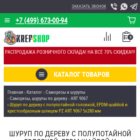
ЗАКАЗАТЬ ЗВОНОК
+7 (499) 673-00-94
КОРЗИНА
О КОМПАНИИ
0
СПИСОК
КАЛЬКУЛЯТОР
СРАВНЕНИЕ
РАСПРОДАЖА РОЗНИЧНОГО СКЛАДА! НА ВСЁ 70% СКИДКА!!!
ПОКУПОК
ОТЗЫВЫ
КАТАЛОГ ТОВАРОВ
КЛИЕНТЫ
Товары со скидкой
Главная
Каталог
Саморезы и шурупы
УСЛУГИ
Саморезы, шурупы по дереву
ART 9067
Анкеры
Шуруп по дереву с полупотайной головкой, EPDM-шайбой и
СКИДКИ
крестообразным шлицем PZ ART 9067 5х280 мм
Антивандальный крепёж, инструмент
ОПТ
ШУРУП ПО ДЕРЕВУ С ПОЛУПОТАЙНОЙ
ПОКУПАТЕЛЯМ
Болты и винты