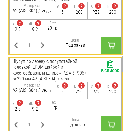
Материал
?
?
?
?
Ø
L
S
b
А2 (AISI 304) / медь
5
200
PZ2
200
Вес:
?
?
k
dk
20 гр.
2.5
9.2
Цена:
Под заказ
Шуруп по дереву с полупотайной
головкой, EPDM-шайбой и
В СПИСОК
крестообразным шлицем PZ ART 9067
5х220 мм А2 (AISI 304) / медь
Материал
?
?
?
?
Ø
L
S
b
А2 (AISI 304) / медь
5
220
PZ2
220
Вес:
?
?
k
dk
21 гр.
2.5
9.2
Цена:
Под заказ