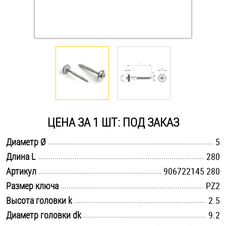
Оснастка и аксессуары для яхт
Пробки
Саморезы и шурупы
Стопорные кольца
ЦЕНА ЗА 1 ШТ: ПОД ЗАКАЗ
.............................................................................................................
Диаметр Ø
5
Такелаж
.............................................................................................................
Длина L
280
.............................................................................................................
Хомуты
Артикул
906722145 280
.............................................................................................................
Размер ключа
PZ2
Шайбы
.............................................................................................................
Высота головки k
2.5
.............................................................................................................
Диаметр головки dk
9.2
Шпильки