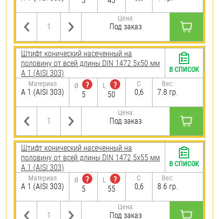
5
45
Цена:
Под заказ
Штифт конический насеченный на
половину от всей длины DIN 1472 5х50 мм
В СПИСОК
А 1 (AISI 303)
Материал
C
Вес:
?
?
Ø
L
А 1 (AISI 303)
0,6
7.8 гр.
5
50
Цена:
Под заказ
Штифт конический насеченный на
половину от всей длины DIN 1472 5х55 мм
В СПИСОК
А 1 (AISI 303)
Материал
C
Вес:
?
?
Ø
L
А 1 (AISI 303)
0,6
8.6 гр.
5
55
Цена:
Под заказ