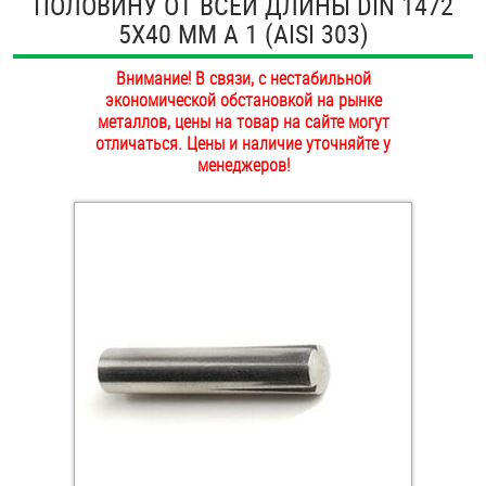
ПОЛОВИНУ ОТ ВСЕЙ ДЛИНЫ DIN 1472
ОПЛАТА И ДОСТАВКА
5Х40 ММ А 1 (AISI 303)
Втулки
НАШИ МАГАЗИНЫ
Внимание! В связи, с нестабильной
Гайки
экономической обстановкой на рынке
металлов, цены на товар на сайте могут
Дюбели
отличаться. Цены и наличие уточняйте у
менеджеров!
Дюймовый крепёж
Заклепки (Гайки-Заклепки)
Инструмент
Крюки, кольца с метрической резьбой
Крюки, кольца с шурупной резьбой