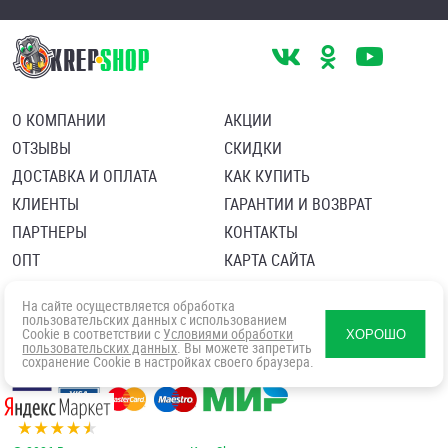
О КОМПАНИИ
АКЦИИ
ОТЗЫВЫ
СКИДКИ
ДОСТАВКА И ОПЛАТА
КАК КУПИТЬ
КЛИЕНТЫ
ГАРАНТИИ И ВОЗВРАТ
ПАРТНЕРЫ
КОНТАКТЫ
ОПТ
КАРТА САЙТА
Пользовательское соглашение
Политика в отношении обработки персональных данных
На сайте осуществляется обработка
Согласие посетителя сайта на обработку персональных данны
пользовательских данных с использованием
Cookie в соответствии с
Условиями обработки
ХОРОШО
пользовательских данных
. Вы можете запретить
сохранение Cookie в настройках своего браузера.