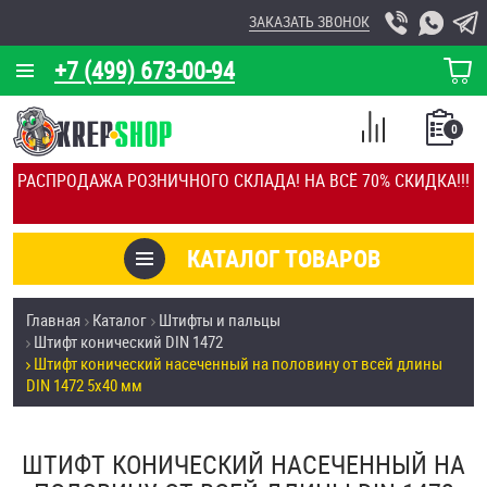
ЗАКАЗАТЬ ЗВОНОК
+7 (499) 673-00-94
КОРЗИНА
О КОМПАНИИ
0
СПИСОК
КАЛЬКУЛЯТОР
СРАВНЕНИЕ
РАСПРОДАЖА РОЗНИЧНОГО СКЛАДА! НА ВСЁ 70% СКИДКА!!!
ПОКУПОК
ОТЗЫВЫ
КАТАЛОГ ТОВАРОВ
КЛИЕНТЫ
Товары со скидкой
Главная
Каталог
Штифты и пальцы
УСЛУГИ
Штифт конический DIN 1472
Анкеры
Штифт конический насеченный на половину от всей длины
СКИДКИ
DIN 1472 5х40 мм
Антивандальный крепёж, инструмент
ОПТ
ШТИФТ КОНИЧЕСКИЙ НАСЕЧЕННЫЙ НА
ПОКУПАТЕЛЯМ
Болты и винты