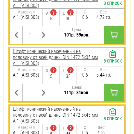
В СПИСОК
А 1 (AISI 303)
Материал
C
Вес:
?
?
Ø
L
А 1 (AISI 303)
0,6
4.72 гр.
5
30
Цена:
101р. 59коп.
Штифт конический насеченный на
половину от всей длины DIN 1472 5х35 мм
В СПИСОК
А 1 (AISI 303)
Материал
C
Вес:
?
?
Ø
L
А 1 (AISI 303)
0,6
5.44 гр.
5
35
Цена:
111р. 81коп.
Штифт конический насеченный на
половину от всей длины DIN 1472 5х45 мм
В СПИСОК
А 1 (AISI 303)
Материал
C
Вес:
?
?
Ø
L
А 1 (AISI 303)
0,6
7 гр.