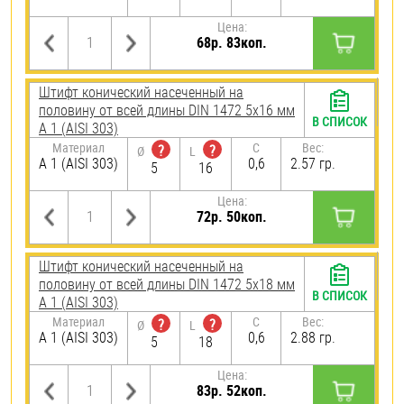
Цена:
68р. 83коп.
Штифт конический насеченный на
половину от всей длины DIN 1472 5х16 мм
В СПИСОК
А 1 (AISI 303)
Материал
C
Вес:
?
?
Ø
L
А 1 (AISI 303)
0,6
2.57 гр.
5
16
Цена:
72р. 50коп.
Штифт конический насеченный на
половину от всей длины DIN 1472 5х18 мм
В СПИСОК
А 1 (AISI 303)
Материал
C
Вес:
?
?
Ø
L
А 1 (AISI 303)
0,6
2.88 гр.
5
18
Цена:
83р. 52коп.