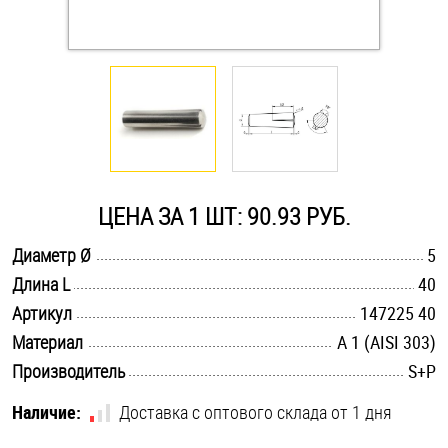
Оснастка и аксессуары для яхт
Пробки
Саморезы и шурупы
ЦЕНА ЗА 1 ШТ: 90.93 РУБ.
Стопорные кольца
.............................................................................................................
Диаметр Ø
5
.............................................................................................................
Длина L
40
Такелаж
.............................................................................................................
Артикул
147225 40
Хомуты
.............................................................................................................
Материал
А 1 (AISI 303)
.............................................................................................................
Производитель
S+P
Шайбы
Наличие:
Доставка с оптового склада от 1 дня
Шпильки