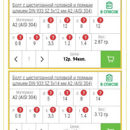
Болт с шестигранной головкой и прямым
шлицем DIN 933 SZ 5х12 мм А2 (AISI 304)
В СПИСОК
Материал
?
?
?
?
Ø
L
S
b
А2 (AISI 304)
5
12
8
12
Вес:
?
?
?
?
?
P
e
k
n
t
2.87 гр.
0.8
9
3,5
1.2
1.4
Цена:
12р. 94коп.
Болт с шестигранной головкой и прямым
шлицем DIN 933 SZ 5х14 мм А2 (AISI 304)
В СПИСОК
Материал
?
?
?
?
Ø
L
S
b
А2 (AISI 304)
5
14
8
14
Вес:
?
?
?
?
?
P
e
k
n
t
3.12 гр.
0.8
9
3,5
1.2
1.4
Цена: