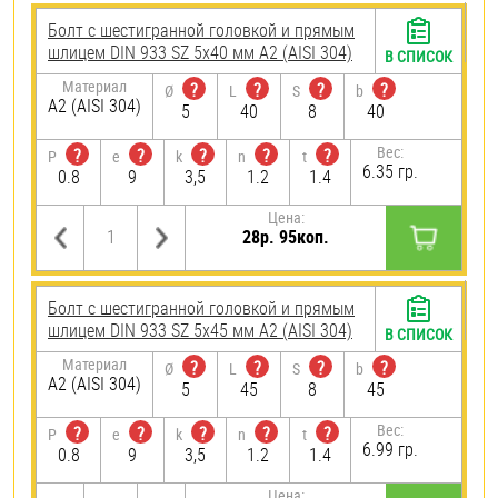
Болт с шестигранной головкой и прямым
шлицем DIN 933 SZ 5х40 мм А2 (AISI 304)
В СПИСОК
Материал
?
?
?
?
Ø
L
S
b
А2 (AISI 304)
5
40
8
40
Вес:
?
?
?
?
?
P
e
k
n
t
6.35 гр.
0.8
9
3,5
1.2
1.4
Цена:
28р. 95коп.
Болт с шестигранной головкой и прямым
шлицем DIN 933 SZ 5х45 мм А2 (AISI 304)
В СПИСОК
Материал
?
?
?
?
Ø
L
S
b
А2 (AISI 304)
5
45
8
45
Вес:
?
?
?
?
?
P
e
k
n
t
6.99 гр.
0.8
9
3,5
1.2
1.4
Цена: