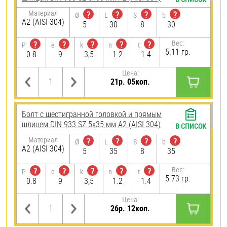
Материал
?
?
?
?
Ø
L
S
b
А2 (AISI 304)
5
30
8
30
Вес:
?
?
?
?
?
P
e
k
n
t
5.11 гр.
0.8
9
3,5
1.2
1.4
Цена:
21р. 05коп.
Болт с шестигранной головкой и прямым
шлицем DIN 933 SZ 5х35 мм А2 (AISI 304)
В СПИСОК
Материал
?
?
?
?
Ø
L
S
b
А2 (AISI 304)
5
35
8
35
Вес:
?
?
?
?
?
P
e
k
n
t
5.73 гр.
0.8
9
3,5
1.2
1.4
Цена:
26р. 12коп.