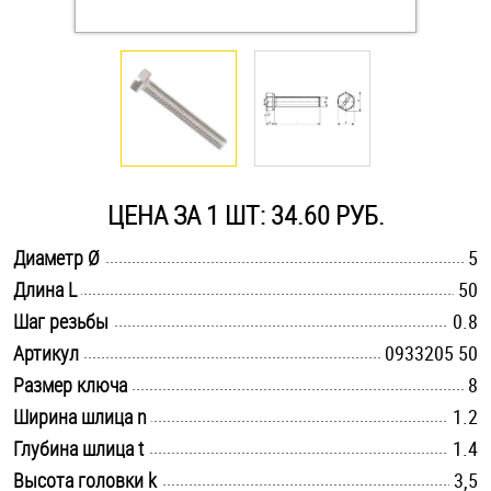
Оснастка и аксессуары для яхт
Пробки
Саморезы и шурупы
ЦЕНА ЗА 1 ШТ: 34.60 РУБ.
Стопорные кольца
.............................................................................................................
Диаметр Ø
5
.............................................................................................................
Длина L
50
.............................................................................................................
Такелаж
Шаг резьбы
0.8
.............................................................................................................
Артикул
0933205 50
Хомуты
.............................................................................................................
Размер ключа
8
.............................................................................................................
Ширина шлица n
1.2
Шайбы
.............................................................................................................
Глубина шлица t
1.4
Шпильки
.............................................................................................................
Высота головки k
3,5