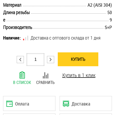
.............................................................................................................
Материал
А2 (AISI 304)
Шплинты
.............................................................................................................
Длина резьбы
50
Штифты и пальцы
.............................................................................................................
e
9
.............................................................................................................
Производитель
S+P
Наличие:
Доставка с оптового склада от 1 дня
КУПИТЬ
Купить в 1 клик
В СПИСОК
СРАВНИТЬ
Оплата
Доставка