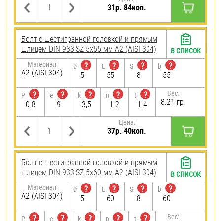
31р. 84коп.
Болт с шестигранной головкой и прямым
шлицем DIN 933 SZ 5х55 мм А2 (AISI 304)
В СПИСОК
Материал
?
?
?
?
Ø
L
S
b
А2 (AISI 304)
5
55
8
55
Вес:
?
?
?
?
?
P
e
k
n
t
8.21 гр.
0.8
9
3,5
1.2
1.4
Цена:
37р. 40коп.
Болт с шестигранной головкой и прямым
шлицем DIN 933 SZ 5х60 мм А2 (AISI 304)
В СПИСОК
Материал
?
?
?
?
Ø
L
S
b
А2 (AISI 304)
5
60
8
60
Вес:
?
?
?
?
?
P
e
k
n
t