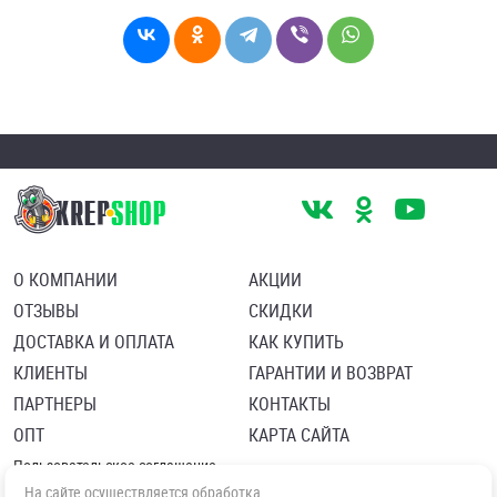
О КОМПАНИИ
АКЦИИ
ОТЗЫВЫ
СКИДКИ
ДОСТАВКА И ОПЛАТА
КАК КУПИТЬ
КЛИЕНТЫ
ГАРАНТИИ И ВОЗВРАТ
ПАРТНЕРЫ
КОНТАКТЫ
ОПТ
КАРТА САЙТА
Пользовательское соглашение
Политика в отношении обработки персональных данных
На сайте осуществляется обработка
Согласие посетителя сайта на обработку персональных данны