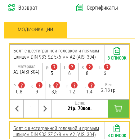
Возврат
Сертификаты
МОДИФИКАЦИИ
Болт с шестигранной головкой и прямым
шлицем DIN 933 SZ 5х6 мм А2 (AISI 304)
В СПИСОК
Материал
?
?
?
?
Ø
L
S
b
А2 (AISI 304)
5
6
8
6
Вес:
?
?
?
?
?
P
e
k
n
t
2.18 гр.
0.8
9
3,5
1.2
1.4
Цена:
21р. 70коп.
Болт с шестигранной головкой и прямым
шлицем DIN 933 SZ 5х8 мм А2 (AISI 304)
В СПИСОК