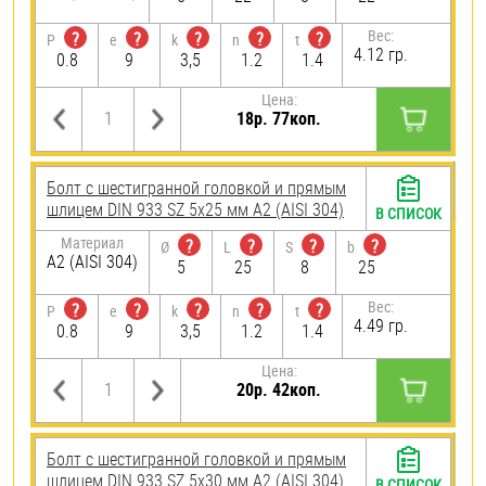
Вес:
?
?
?
?
?
P
e
k
n
t
4.12 гр.
0.8
9
3,5
1.2
1.4
Цена:
18р. 77коп.
Болт с шестигранной головкой и прямым
шлицем DIN 933 SZ 5х25 мм А2 (AISI 304)
В СПИСОК
Материал
?
?
?
?
Ø
L
S
b
А2 (AISI 304)
5
25
8
25
Вес:
?
?
?
?
?
P
e
k
n
t
4.49 гр.
0.8
9
3,5
1.2
1.4
Цена:
20р. 42коп.
Болт с шестигранной головкой и прямым
шлицем DIN 933 SZ 5х30 мм А2 (AISI 304)
В СПИСОК