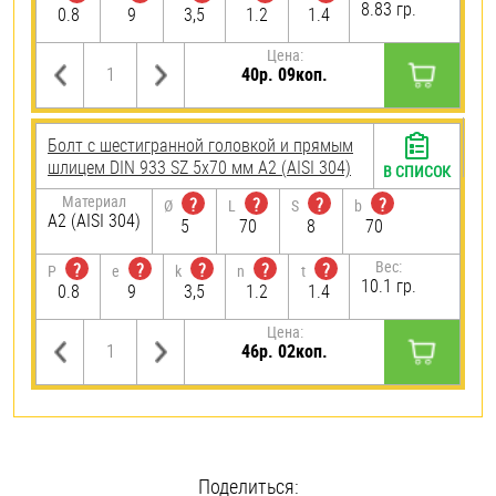
8.83 гр.
0.8
9
3,5
1.2
1.4
Цена:
40р. 09коп.
Болт с шестигранной головкой и прямым
шлицем DIN 933 SZ 5х70 мм А2 (AISI 304)
В СПИСОК
Материал
?
?
?
?
Ø
L
S
b
А2 (AISI 304)
5
70
8
70
Вес:
?
?
?
?
?
P
e
k
n
t
10.1 гр.
0.8
9
3,5
1.2
1.4
Цена:
46р. 02коп.
Поделиться: