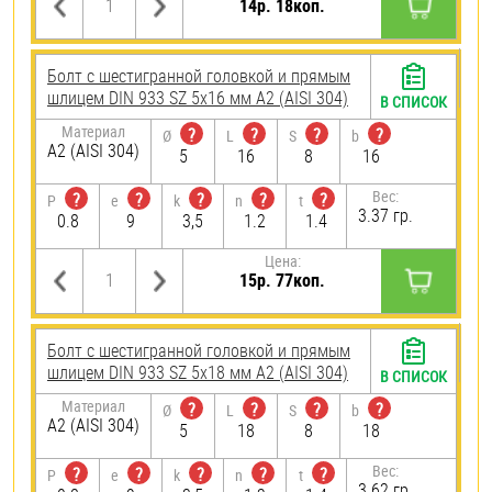
14р. 18коп.
Болт с шестигранной головкой и прямым
шлицем DIN 933 SZ 5х16 мм А2 (AISI 304)
В СПИСОК
Материал
?
?
?
?
Ø
L
S
b
А2 (AISI 304)
5
16
8
16
Вес:
?
?
?
?
?
P
e
k
n
t
3.37 гр.
0.8
9
3,5
1.2
1.4
Цена:
15р. 77коп.
Болт с шестигранной головкой и прямым
шлицем DIN 933 SZ 5х18 мм А2 (AISI 304)
В СПИСОК
Материал
?
?
?
?
Ø
L
S
b
А2 (AISI 304)
5
18
8
18
Вес:
?
?
?
?
?
P
e
k
n
t
3.62 гр.