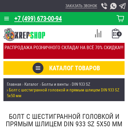
ЗАКАЗАТЬ ЗВОНОК
+7 (499) 673-00-94
КОРЗИНА
О КОМПАНИИ
0
СПИСОК
КАЛЬКУЛЯТОР
СРАВНЕНИЕ
РАСПРОДАЖА РОЗНИЧНОГО СКЛАДА! НА ВСЁ 70% СКИДКА!!!
ПОКУПОК
ОТЗЫВЫ
КАТАЛОГ ТОВАРОВ
КЛИЕНТЫ
Товары со скидкой
Главная
Каталог
Болты и винты
DIN 933 SZ
УСЛУГИ
Болт с шестигранной головкой и прямым шлицем DIN 933 SZ
Анкеры
5х50 мм
СКИДКИ
Антивандальный крепёж, инструмент
ОПТ
БОЛТ С ШЕСТИГРАННОЙ ГОЛОВКОЙ И
ПРЯМЫМ ШЛИЦЕМ DIN 933 SZ 5Х50 ММ
ПОКУПАТЕЛЯМ
Болты и винты