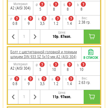
Материал
?
?
?
?
Ø
L
S
b
А2 (AISI 304)
5
8
8
8
Вес:
?
?
?
?
?
P
e
k
n
t
2.38 гр.
0.8
9
3,5
1.2
1.4
Цена:
10р. 87коп.
Болт с шестигранной головкой и прямым
шлицем DIN 933 SZ 5х10 мм А2 (AISI 304)
В СПИСОК
Материал
?
?
?
?
Ø
L
S
b
А2 (AISI 304)
5
10
8
10
Вес:
?
?
?
?
?
P
e
k
n
t
2.63 гр.
0.8
9
3,5
1.2
1.4
Цена:
11р. 97коп.