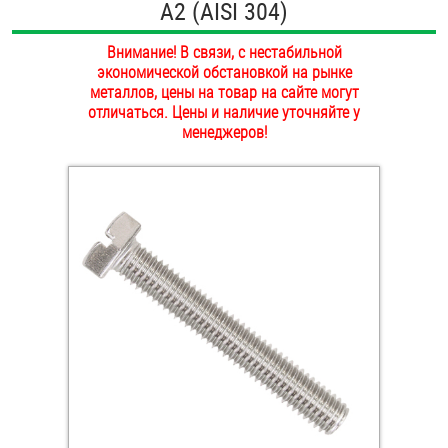
А2 (AISI 304)
ОПЛАТА И ДОСТАВКА
Втулки
Внимание! В связи, с нестабильной
НАШИ МАГАЗИНЫ
экономической обстановкой на рынке
Гайки
металлов, цены на товар на сайте могут
отличаться. Цены и наличие уточняйте у
Дюбели
менеджеров!
Дюймовый крепёж
Заклепки (Гайки-Заклепки)
Инструмент
Крюки, кольца с метрической резьбой
Крюки, кольца с шурупной резьбой