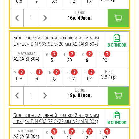
0.8
9
3,5
1.2
1.4
Цена:
16р. 49коп.
Болт с шестигранной головкой и прямым
шлицем DIN 933 SZ 5х20 мм А2 (AISI 304)
В СПИСОК
Материал
?
?
?
?
Ø
L
S
b
А2 (AISI 304)
5
20
8
20
Вес:
?
?
?
?
?
P
e
k
n
t
3.87 гр.
0.8
9
3,5
1.2
1.4
Цена:
18р. 01коп.
Болт с шестигранной головкой и прямым
шлицем DIN 933 SZ 5х22 мм А2 (AISI 304)
В СПИСОК
Материал
?
?
?
?
Ø
L
S
b
А2 (AISI 304)
5
22
8
22