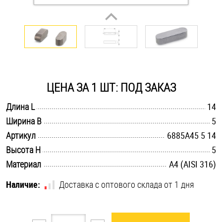
Оснастка и аксессуары для яхт
Пробки
Саморезы и шурупы
ЦЕНА ЗА 1 ШТ: ПОД ЗАКАЗ
.............................................................................................................
Длина L
14
Стопорные кольца
.............................................................................................................
Ширина B
5
.............................................................................................................
Артикул
6885A45 5 14
Такелаж
.............................................................................................................
Высота H
5
.............................................................................................................
Материал
A4 (AISI 316)
Хомуты
Наличие:
Доставка с оптового склада от 1 дня
Шайбы
Шпильки