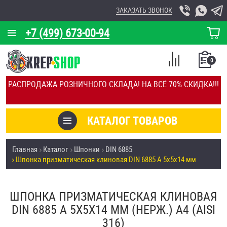
ЗАКАЗАТЬ ЗВОНОК
+7 (499) 673-00-94
КОРЗИНА
О КОМПАНИИ
0
СПИСОК
КАЛЬКУЛЯТОР
СРАВНЕНИЕ
РАСПРОДАЖА РОЗНИЧНОГО СКЛАДА! НА ВСЁ 70% СКИДКА!!!
ПОКУПОК
ОТЗЫВЫ
КАТАЛОГ ТОВАРОВ
КЛИЕНТЫ
Товары со скидкой
Главная
Каталог
Шпонки
DIN 6885
УСЛУГИ
Шпонка призматическая клиновая DIN 6885 А 5х5х14 мм
Анкеры
СКИДКИ
Антивандальный крепёж, инструмент
ШПОНКА ПРИЗМАТИЧЕСКАЯ КЛИНОВАЯ
ОПТ
DIN 6885 А 5Х5Х14 ММ (НЕРЖ.) A4 (AISI
ПОКУПАТЕЛЯМ
316)
Болты и винты