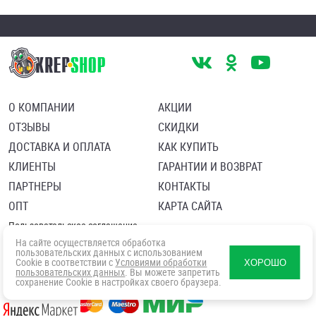
О КОМПАНИИ
АКЦИИ
ОТЗЫВЫ
СКИДКИ
ДОСТАВКА И ОПЛАТА
КАК КУПИТЬ
КЛИЕНТЫ
ГАРАНТИИ И ВОЗВРАТ
ПАРТНЕРЫ
КОНТАКТЫ
ОПТ
КАРТА САЙТА
Пользовательское соглашение
Политика в отношении обработки персональных данных
На сайте осуществляется обработка
Согласие посетителя сайта на обработку персональных данны
пользовательских данных с использованием
Cookie в соответствии с
Условиями обработки
ХОРОШО
пользовательских данных
. Вы можете запретить
сохранение Cookie в настройках своего браузера.