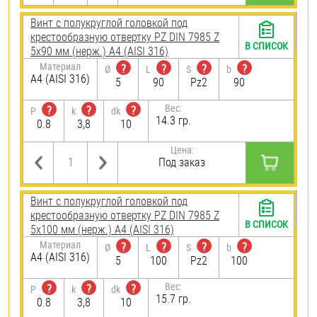
Винт с полукруглой головкой под
крестообразную отвертку PZ DIN 7985 Z
В СПИСОК
5х90 мм (нерж.) A4 (AISI 316)
Материал
?
?
?
?
Ø
L
S
b
A4 (AISI 316)
5
90
Pz2
90
Вес:
?
?
?
P
k
dk
14.3 гр.
0.8
3,8
10
Цена:
Под заказ
Винт с полукруглой головкой под
крестообразную отвертку PZ DIN 7985 Z
В СПИСОК
5х100 мм (нерж.) A4 (AISI 316)
Материал
?
?
?
?
Ø
L
S
b
A4 (AISI 316)
5
100
Pz2
100
Вес:
?
?
?
P
k
dk
15.7 гр.
0.8
3,8
10