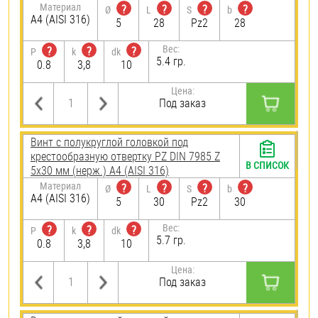
Материал
?
?
?
?
Ø
L
S
b
A4 (AISI 316)
5
28
Pz2
28
Вес:
?
?
?
P
k
dk
5.4 гр.
0.8
3,8
10
Цена:
Под заказ
Винт с полукруглой головкой под
крестообразную отвертку PZ DIN 7985 Z
В СПИСОК
5х30 мм (нерж.) A4 (AISI 316)
Материал
?
?
?
?
Ø
L
S
b
A4 (AISI 316)
5
30
Pz2
30
Вес:
?
?
?
P
k
dk
5.7 гр.
0.8
3,8
10
Цена:
Под заказ