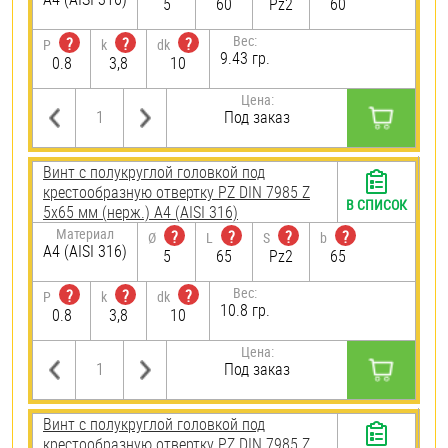
5
60
Pz2
60
Вес:
?
?
?
P
k
dk
9.43 гр.
0.8
3,8
10
Цена:
Под заказ
Винт с полукруглой головкой под
крестообразную отвертку PZ DIN 7985 Z
В СПИСОК
5х65 мм (нерж.) A4 (AISI 316)
Материал
?
?
?
?
Ø
L
S
b
A4 (AISI 316)
5
65
Pz2
65
Вес:
?
?
?
P
k
dk
10.8 гр.
0.8
3,8
10
Цена:
Под заказ
Винт с полукруглой головкой под
крестообразную отвертку PZ DIN 7985 Z