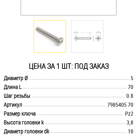
Оснастка и аксессуары для яхт
Пробки
Саморезы и шурупы
ЦЕНА ЗА 1 ШТ: ПОД ЗАКАЗ
Стопорные кольца
.............................................................................................................
Диаметр Ø
5
.............................................................................................................
Длина L
70
Такелаж
.............................................................................................................
Шаг резьбы
0.8
Хомуты
.............................................................................................................
Артикул
7985405 70
.............................................................................................................
Размер ключа
Pz2
Шайбы
.............................................................................................................
Высота головки k
3,8
.............................................................................................................
Диаметр головки dk
Шпильки
10