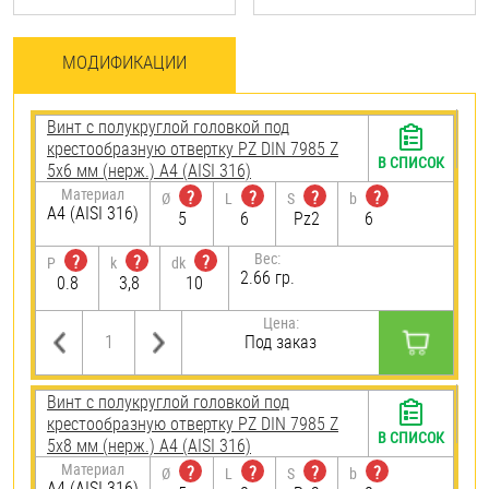
МОДИФИКАЦИИ
Винт с полукруглой головкой под
крестообразную отвертку PZ DIN 7985 Z
В СПИСОК
5х6 мм (нерж.) A4 (AISI 316)
Материал
?
?
?
?
Ø
L
S
b
A4 (AISI 316)
5
6
Pz2
6
Вес:
?
?
?
P
k
dk
2.66 гр.
0.8
3,8
10
Цена:
Под заказ
Винт с полукруглой головкой под
крестообразную отвертку PZ DIN 7985 Z
В СПИСОК
5х8 мм (нерж.) A4 (AISI 316)
Материал
?
?
?
?
Ø
L
S
b
A4 (AISI 316)