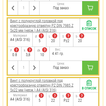
Цена:
Под заказ
Винт с полукруглой головкой под
крестообразную отвертку PZ DIN 7985 Z
В СПИСОК
5х20 мм (нерж.) A4 (AISI 316)
Материал
?
?
?
?
Ø
L
S
b
A4 (AISI 316)
5
20
Pz2
20
Вес:
?
?
?
P
k
dk
4.41 гр.
0.8
3,8
10
Цена:
Под заказ
Винт с полукруглой головкой под
крестообразную отвертку PZ DIN 7985 Z
В СПИСОК
5х22 мм (нерж.) A4 (AISI 316)
Материал
?
?
?
?
Ø
L
S
b
A4 (AISI 316)
5
22
Pz2
22