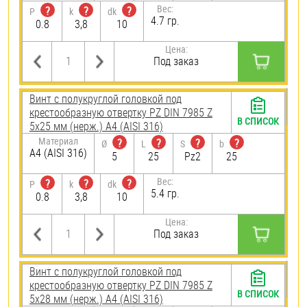
Вес:
?
?
?
P
k
dk
4.7 гр.
0.8
3,8
10
Цена:
Под заказ
Винт с полукруглой головкой под
крестообразную отвертку PZ DIN 7985 Z
В СПИСОК
5х25 мм (нерж.) A4 (AISI 316)
Материал
?
?
?
?
Ø
L
S
b
A4 (AISI 316)
5
25
Pz2
25
Вес:
?
?
?
P
k
dk
5.4 гр.
0.8
3,8
10
Цена:
Под заказ
Винт с полукруглой головкой под
крестообразную отвертку PZ DIN 7985 Z
В СПИСОК
5х28 мм (нерж.) A4 (AISI 316)