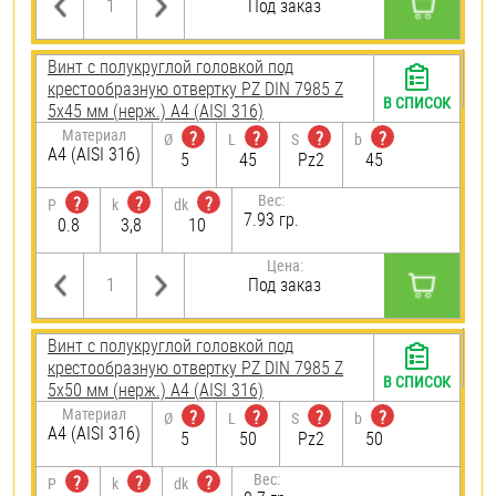
Под заказ
Винт с полукруглой головкой под
крестообразную отвертку PZ DIN 7985 Z
В СПИСОК
5х45 мм (нерж.) A4 (AISI 316)
Материал
?
?
?
?
Ø
L
S
b
A4 (AISI 316)
5
45
Pz2
45
Вес:
?
?
?
P
k
dk
7.93 гр.
0.8
3,8
10
Цена:
Под заказ
Винт с полукруглой головкой под
крестообразную отвертку PZ DIN 7985 Z
В СПИСОК
5х50 мм (нерж.) A4 (AISI 316)
Материал
?
?
?
?
Ø
L
S
b
A4 (AISI 316)
5
50
Pz2
50
Вес:
?
?
?
P
k
dk