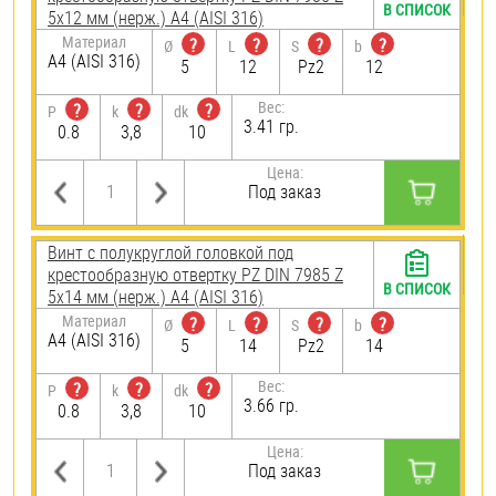
В СПИСОК
5х12 мм (нерж.) A4 (AISI 316)
Материал
?
?
?
?
Ø
L
S
b
A4 (AISI 316)
5
12
Pz2
12
Вес:
?
?
?
P
k
dk
3.41 гр.
0.8
3,8
10
Цена:
Под заказ
Винт с полукруглой головкой под
крестообразную отвертку PZ DIN 7985 Z
В СПИСОК
5х14 мм (нерж.) A4 (AISI 316)
Материал
?
?
?
?
Ø
L
S
b
A4 (AISI 316)
5
14
Pz2
14
Вес:
?
?
?
P
k
dk
3.66 гр.
0.8
3,8
10
Цена:
Под заказ