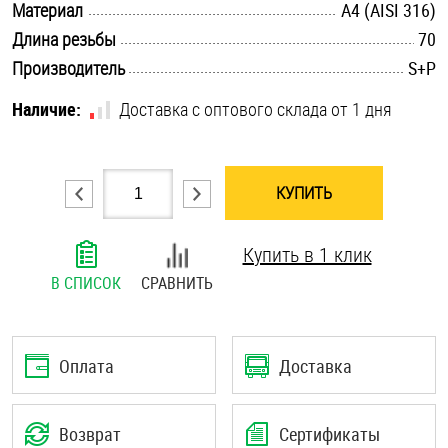
.............................................................................................................
Материал
A4 (AISI 316)
Шплинты
.............................................................................................................
Длина резьбы
70
.............................................................................................................
Производитель
S+P
Штифты и пальцы
Наличие:
Доставка с оптового склада от 1 дня
КУПИТЬ
Купить в 1 клик
В СПИСОК
СРАВНИТЬ
Оплата
Доставка
Возврат
Сертификаты