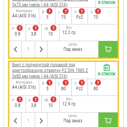
В СПИСОК
5х75 мм (нерж.) A4 (AISI 316)
Материал
?
?
?
?
Ø
L
S
b
A4 (AISI 316)
5
75
Pz2
75
Вес:
?
?
?
P
k
dk
12.2 гр.
0.8
3,8
10
Цена:
Под заказ
Винт с полукруглой головкой под
крестообразную отвертку PZ DIN 7985 Z
В СПИСОК
5х80 мм (нерж.) A4 (AISI 316)
Материал
?
?
?
?
Ø
L
S
b
A4 (AISI 316)
5
80
Pz2
80
Вес:
?
?
?
P
k
dk
12.9 гр.
0.8
3,8
10
Цена:
Под заказ