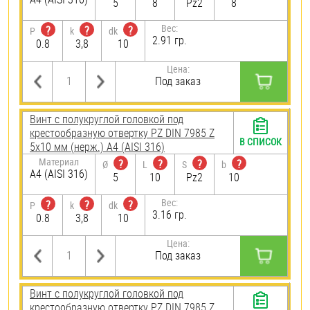
5
8
Pz2
8
Вес:
?
?
?
P
k
dk
2.91 гр.
0.8
3,8
10
Цена:
Под заказ
Винт с полукруглой головкой под
крестообразную отвертку PZ DIN 7985 Z
В СПИСОК
5х10 мм (нерж.) A4 (AISI 316)
Материал
?
?
?
?
Ø
L
S
b
A4 (AISI 316)
5
10
Pz2
10
Вес:
?
?
?
P
k
dk
3.16 гр.
0.8
3,8
10
Цена:
Под заказ
Винт с полукруглой головкой под
крестообразную отвертку PZ DIN 7985 Z