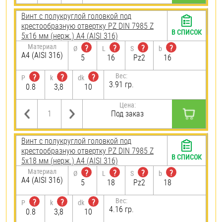
Винт с полукруглой головкой под
крестообразную отвертку PZ DIN 7985 Z
В СПИСОК
5х16 мм (нерж.) A4 (AISI 316)
Материал
?
?
?
?
Ø
L
S
b
A4 (AISI 316)
5
16
Pz2
16
Вес:
?
?
?
P
k
dk
3.91 гр.
0.8
3,8
10
Цена:
Под заказ
Винт с полукруглой головкой под
крестообразную отвертку PZ DIN 7985 Z
В СПИСОК
5х18 мм (нерж.) A4 (AISI 316)
Материал
?
?
?
?
Ø
L
S
b
A4 (AISI 316)
5
18
Pz2
18
Вес:
?
?
?
P
k
dk
4.16 гр.
0.8
3,8
10