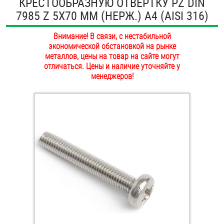
КРЕСТООБРАЗНУЮ ОТВЕРТКУ PZ DIN
ОПЛАТА И ДОСТАВКА
7985 Z 5Х70 ММ (НЕРЖ.) A4 (AISI 316)
Втулки
НАШИ МАГАЗИНЫ
Внимание! В связи, с нестабильной
Гайки
экономической обстановкой на рынке
металлов, цены на товар на сайте могут
Дюбели
отличаться. Цены и наличие уточняйте у
менеджеров!
Дюймовый крепёж
Заклепки (Гайки-Заклепки)
Инструмент
Крюки, кольца с метрической резьбой
Крюки, кольца с шурупной резьбой