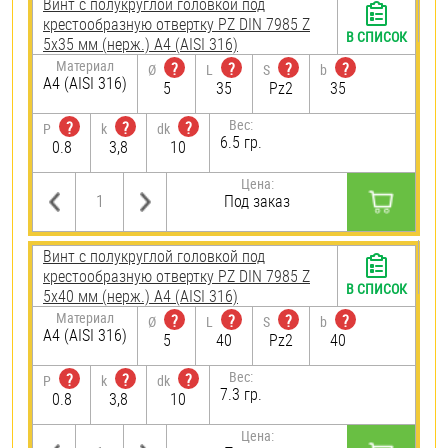
Винт с полукруглой головкой под
крестообразную отвертку PZ DIN 7985 Z
В СПИСОК
5х35 мм (нерж.) A4 (AISI 316)
Материал
?
?
?
?
Ø
L
S
b
A4 (AISI 316)
5
35
Pz2
35
Вес:
?
?
?
P
k
dk
6.5 гр.
0.8
3,8
10
Цена:
Под заказ
Винт с полукруглой головкой под
крестообразную отвертку PZ DIN 7985 Z
В СПИСОК
5х40 мм (нерж.) A4 (AISI 316)
Материал
?
?
?
?
Ø
L
S
b
A4 (AISI 316)
5
40
Pz2
40
Вес:
?
?
?
P
k
dk
7.3 гр.
0.8
3,8
10
Цена: