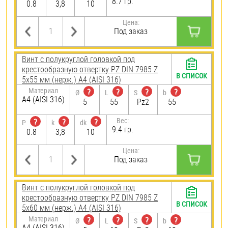
8.7 гр.
0.8
3,8
10
Цена:
Под заказ
Винт с полукруглой головкой под
крестообразную отвертку PZ DIN 7985 Z
В СПИСОК
5х55 мм (нерж.) A4 (AISI 316)
Материал
?
?
?
?
Ø
L
S
b
A4 (AISI 316)
5
55
Pz2
55
Вес:
?
?
?
P
k
dk
9.4 гр.
0.8
3,8
10
Цена:
Под заказ
Винт с полукруглой головкой под
крестообразную отвертку PZ DIN 7985 Z
В СПИСОК
5х60 мм (нерж.) A4 (AISI 316)
Материал
?
?
?
?
Ø
L
S
b
A4 (AISI 316)