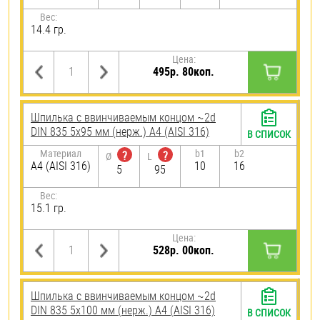
Вес:
14.4 гр.
Цена:
495р. 80коп.
Шпилька c ввинчиваемым концом ~2d
DIN 835 5х95 мм (нерж.) A4 (AISI 316)
В СПИСОК
Материал
b1
b2
?
?
Ø
L
A4 (AISI 316)
10
16
5
95
Вес:
15.1 гр.
Цена:
528р. 00коп.
Шпилька c ввинчиваемым концом ~2d
DIN 835 5х100 мм (нерж.) A4 (AISI 316)
В СПИСОК