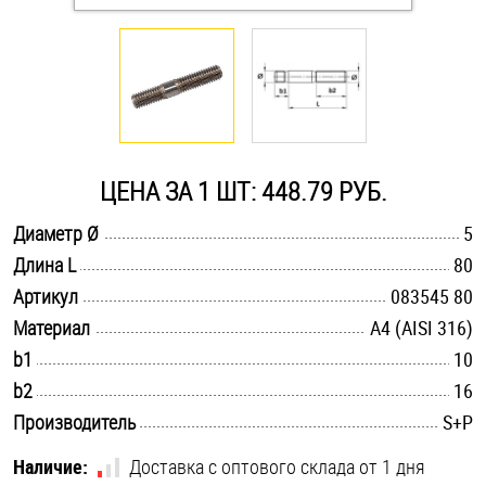
Оснастка и аксессуары для яхт
Пробки
Саморезы и шурупы
ЦЕНА ЗА 1 ШТ: 448.79 РУБ.
.............................................................................................................
Диаметр Ø
5
Стопорные кольца
.............................................................................................................
Длина L
80
.............................................................................................................
Артикул
083545 80
Такелаж
.............................................................................................................
Материал
A4 (AISI 316)
.............................................................................................................
b1
10
Хомуты
.............................................................................................................
b2
16
Шайбы
.............................................................................................................
Производитель
S+P
Шпильки
Наличие:
Доставка с оптового склада от 1 дня