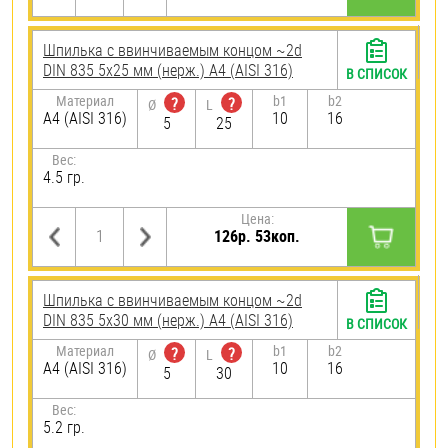
Шпилька c ввинчиваемым концом ~2d
DIN 835 5х25 мм (нерж.) A4 (AISI 316)
В СПИСОК
Материал
b1
b2
?
?
Ø
L
A4 (AISI 316)
10
16
5
25
Вес:
4.5 гр.
Цена:
126р. 53коп.
Шпилька c ввинчиваемым концом ~2d
DIN 835 5х30 мм (нерж.) A4 (AISI 316)
В СПИСОК
Материал
b1
b2
?
?
Ø
L
A4 (AISI 316)
10
16
5
30
Вес:
5.2 гр.