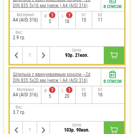
DIN 835 5х16 мм (нерж.) A4 (AISI 316)
В СПИСОК
Материал
b1
b2
?
?
Ø
L
A4 (AISI 316)
10
11
5
16
Вес:
2.9 гр.
Цена:
93р. 21коп.
Шпилька c ввинчиваемым концом ~2d
DIN 835 5х20 мм (нерж.) A4 (AISI 316)
В СПИСОК
Материал
b1
b2
?
?
Ø
L
A4 (AISI 316)
10
16
5
20
Вес:
3.7 гр.
Цена:
103р. 90коп.