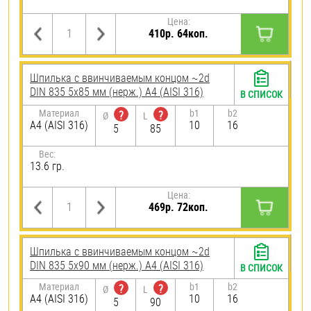
Цена:
410р. 64коп.
Шпилька c ввинчиваемым концом ~2d
DIN 835 5х85 мм (нерж.) A4 (AISI 316)
В СПИСОК
Материал
b1
b2
?
?
Ø
L
A4 (AISI 316)
10
16
5
85
Вес:
13.6 гр.
Цена:
469р. 72коп.
Шпилька c ввинчиваемым концом ~2d
DIN 835 5х90 мм (нерж.) A4 (AISI 316)
В СПИСОК
Материал
b1
b2
?
?
Ø
L
A4 (AISI 316)
10
16
5
90