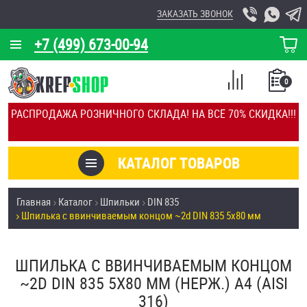
ЗАКАЗАТЬ ЗВОНОК
+7 (499) 673-00-94
КОРЗИНА
О КОМПАНИИ
0
СПИСОК
КАЛЬКУЛЯТОР
СРАВНЕНИЕ
РАСПРОДАЖА РОЗНИЧНОГО СКЛАДА! НА ВСЁ 70% СКИДКА!!!
ПОКУПОК
ОТЗЫВЫ
КАТАЛОГ ТОВАРОВ
КЛИЕНТЫ
Товары со скидкой
Главная
Каталог
Шпильки
DIN 835
УСЛУГИ
Шпилька c ввинчиваемым концом ~2d DIN 835 5х80 мм
Анкеры
СКИДКИ
Антивандальный крепёж, инструмент
ШПИЛЬКА C ВВИНЧИВАЕМЫМ КОНЦОМ
ОПТ
~2D DIN 835 5Х80 ММ (НЕРЖ.) A4 (AISI
ПОКУПАТЕЛЯМ
316)
Болты и винты