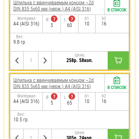
Шпилька c ввинчиваемым концом ~2d
DIN 835 5х60 мм (нерж.) A4 (AISI 316)
В СПИСОК
Материал
b1
b2
?
?
Ø
L
A4 (AISI 316)
10
16
5
60
Вес:
9.8 гр.
Цена:
258р. 58коп.
Шпилька c ввинчиваемым концом ~2d
DIN 835 5х65 мм (нерж.) A4 (AISI 316)
В СПИСОК
Материал
b1
b2
?
?
Ø
L
A4 (AISI 316)
10
16
5
65
Вес:
10.5 гр.
Цена:
305р. 24коп.