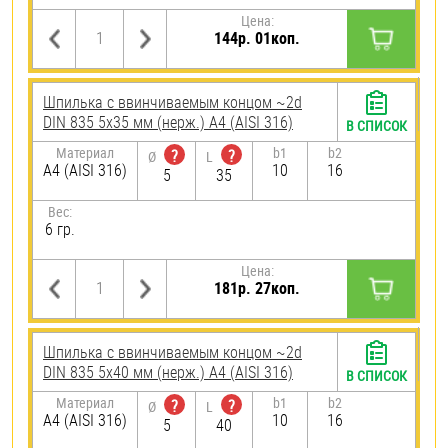
Цена:
144р. 01коп.
Шпилька c ввинчиваемым концом ~2d
DIN 835 5х35 мм (нерж.) A4 (AISI 316)
В СПИСОК
Материал
b1
b2
?
?
Ø
L
A4 (AISI 316)
10
16
5
35
Вес:
6 гр.
Цена:
181р. 27коп.
Шпилька c ввинчиваемым концом ~2d
DIN 835 5х40 мм (нерж.) A4 (AISI 316)
В СПИСОК
Материал
b1
b2
?
?
Ø
L
A4 (AISI 316)
10
16
5
40