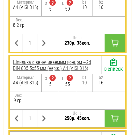
Материал
b1
b2
?
?
Ø
L
A4 (AISI 316)
10
16
5
50
Вес:
8.2 гр.
Цена:
230р. 38коп.
Шпилька c ввинчиваемым концом ~2d
DIN 835 5х55 мм (нерж.) A4 (AISI 316)
В СПИСОК
Материал
b1
b2
?
?
Ø
L
A4 (AISI 316)
10
16
5
55
Вес:
9 гр.
Цена:
250р. 45коп.