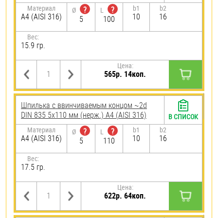
Материал
b1
b2
?
?
Ø
L
A4 (AISI 316)
10
16
5
100
Вес:
15.9 гр.
Цена:
565р. 14коп.
Шпилька c ввинчиваемым концом ~2d
DIN 835 5х110 мм (нерж.) A4 (AISI 316)
В СПИСОК
Материал
b1
b2
?
?
Ø
L
A4 (AISI 316)
10
16
5
110
Вес:
17.5 гр.
Цена:
622р. 64коп.