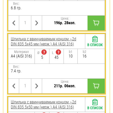
Вес:
6.8 гр.
Цена:
196р. 28коп.
Шпилька c ввинчиваемым концом ~2d
DIN 835 5х45 мм (нерж.) A4 (AISI 316)
В СПИСОК
Материал
b1
b2
?
?
Ø
L
A4 (AISI 316)
10
16
5
45
Вес:
7.4 гр.
Цена:
211р. 06коп.
Шпилька c ввинчиваемым концом ~2d
DIN 835 5х50 мм (нерж.) A4 (AISI 316)
В СПИСОК