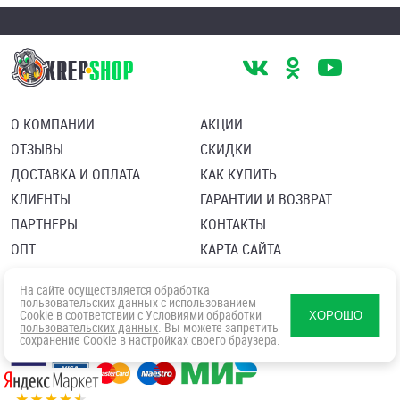
О КОМПАНИИ
АКЦИИ
ОТЗЫВЫ
СКИДКИ
ДОСТАВКА И ОПЛАТА
КАК КУПИТЬ
КЛИЕНТЫ
ГАРАНТИИ И ВОЗВРАТ
ПАРТНЕРЫ
КОНТАКТЫ
ОПТ
КАРТА САЙТА
Пользовательское соглашение
Политика в отношении обработки персональных данных
На сайте осуществляется обработка
Согласие посетителя сайта на обработку персональных данны
пользовательских данных с использованием
Cookie в соответствии с
Условиями обработки
ХОРОШО
пользовательских данных
. Вы можете запретить
сохранение Cookie в настройках своего браузера.