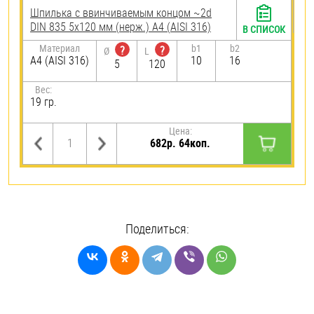
Шпилька c ввинчиваемым концом ~2d
DIN 835 5х120 мм (нерж.) A4 (AISI 316)
В СПИСОК
Материал
b1
b2
?
?
Ø
L
A4 (AISI 316)
10
16
5
120
Вес:
19 гр.
Цена:
682р. 64коп.
Поделиться: