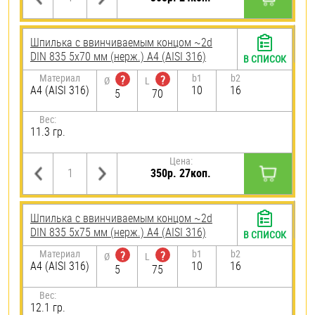
Шпилька c ввинчиваемым концом ~2d
DIN 835 5х70 мм (нерж.) A4 (AISI 316)
В СПИСОК
Материал
b1
b2
?
?
Ø
L
A4 (AISI 316)
10
16
5
70
Вес:
11.3 гр.
Цена:
350р. 27коп.
Шпилька c ввинчиваемым концом ~2d
DIN 835 5х75 мм (нерж.) A4 (AISI 316)
В СПИСОК
Материал
b1
b2
?
?
Ø
L
A4 (AISI 316)
10
16
5
75
Вес:
12.1 гр.