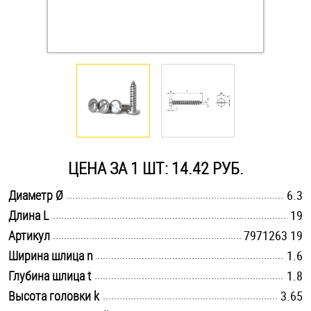
Оснастка и аксессуары для яхт
Пробки
Саморезы и шурупы
Стопорные кольца
ЦЕНА ЗА 1 ШТ: 14.42 РУБ.
.............................................................................................................
Диаметр Ø
6.3
Такелаж
.............................................................................................................
Длина L
19
.............................................................................................................
Хомуты
Артикул
7971263 19
.............................................................................................................
Ширина шлица n
1.6
Шайбы
.............................................................................................................
Глубина шлица t
1.8
.............................................................................................................
Высота головки k
3.65
Шпильки