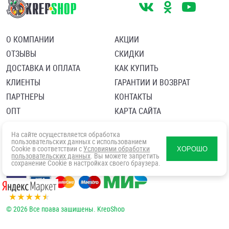
О КОМПАНИИ
АКЦИИ
ОТЗЫВЫ
СКИДКИ
ДОСТАВКА И ОПЛАТА
КАК КУПИТЬ
КЛИЕНТЫ
ГАРАНТИИ И ВОЗВРАТ
ПАРТНЕРЫ
КОНТАКТЫ
ОПТ
КАРТА САЙТА
Пользовательское соглашение
Политика в отношении обработки персональных данных
На сайте осуществляется обработка
Согласие посетителя сайта на обработку персональных данны
пользовательских данных с использованием
Cookie в соответствии с
Условиями обработки
ХОРОШО
пользовательских данных
. Вы можете запретить
сохранение Cookie в настройках своего браузера.
© 2026 Все права защищены. KrepShop