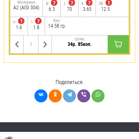
Материал
?
?
?
?
Ø
L
k
dk
А2 (AISI 304)
6.3
70
3.65
12.5
Вес:
?
?
n
t
14.58 гр.
1.6
1.8
Цена:
34р. 85коп.
Поделиться: