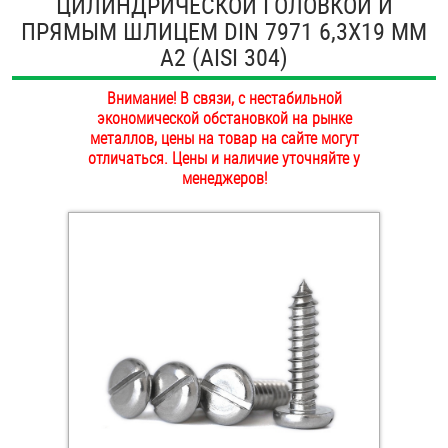
ЦИЛИНДРИЧЕСКОЙ ГОЛОВКОЙ И
ОПЛАТА И ДОСТАВКА
ПРЯМЫМ ШЛИЦЕМ DIN 7971 6,3Х19 ММ
Втулки
А2 (AISI 304)
НАШИ МАГАЗИНЫ
Гайки
Внимание! В связи, с нестабильной
экономической обстановкой на рынке
Дюбели
металлов, цены на товар на сайте могут
отличаться. Цены и наличие уточняйте у
Дюймовый крепёж
менеджеров!
Заклепки (Гайки-Заклепки)
Инструмент
Крюки, кольца с метрической резьбой
Крюки, кольца с шурупной резьбой