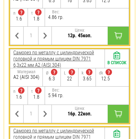
6.3
16
3.65
12.5
Вес:
?
?
n
t
4.86 гр.
1.6
1.8
Цена:
12р. 45коп.
Саморез по металлу с цилиндрической
головкой и прямым шлицем DIN 7971
В СПИСОК
6,3х22 мм А2 (AISI 304)
Материал
?
?
?
?
Ø
L
k
dk
А2 (AISI 304)
6.3
22
3.65
12.5
Вес:
?
?
n
t
5.94 гр.
1.6
1.8
Цена:
16р. 22коп.
Саморез по металлу с цилиндрической
головкой и прямым шлицем DIN 7971