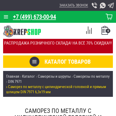
ЗАКАЗАТЬ ЗВОНОК
+7 (499) 673-00-94
КОРЗИНА
О КОМПАНИИ
0
СПИСОК
КАЛЬКУЛЯТОР
СРАВНЕНИЕ
РАСПРОДАЖА РОЗНИЧНОГО СКЛАДА! НА ВСЁ 70% СКИДКА!!!
ПОКУПОК
ОТЗЫВЫ
КАТАЛОГ ТОВАРОВ
КЛИЕНТЫ
Товары со скидкой
Главная
Каталог
Саморезы и шурупы
Саморезы по металлу
УСЛУГИ
DIN 7971
Анкеры
Саморез по металлу с цилиндрической головкой и прямым
СКИДКИ
шлицем DIN 7971 6,3х19 мм
Антивандальный крепёж, инструмент
ОПТ
САМОРЕЗ ПО МЕТАЛЛУ С
ПОКУПАТЕЛЯМ
Болты и винты