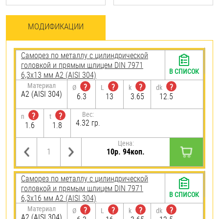
МОДИФИКАЦИИ
Саморез по металлу с цилиндрической
головкой и прямым шлицем DIN 7971
В СПИСОК
6,3х13 мм А2 (AISI 304)
Материал
?
?
?
?
Ø
L
k
dk
А2 (AISI 304)
6.3
13
3.65
12.5
Вес:
?
?
n
t
4.32 гр.
1.6
1.8
Цена:
10р. 94коп.
Саморез по металлу с цилиндрической
головкой и прямым шлицем DIN 7971
В СПИСОК
6,3х16 мм А2 (AISI 304)
Материал
?
?
?
?
Ø
L
k
dk
А2 (AISI 304)