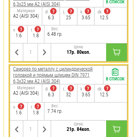
В СПИСОК
6,3х25 мм А2 (AISI 304)
Материал
?
?
?
?
Ø
L
k
dk
А2 (AISI 304)
6.3
25
3.65
12.5
Вес:
?
?
n
t
6.48 гр.
1.6
1.8
Цена:
17р. 80коп.
Саморез по металлу с цилиндрической
головкой и прямым шлицем DIN 7971
В СПИСОК
6,3х32 мм А2 (AISI 304)
Материал
?
?
?
?
Ø
L
k
dk
А2 (AISI 304)
6.3
32
3.65
12.5
Вес:
?
?
n
t
7.74 гр.
1.6
1.8
Цена:
21р. 84коп.