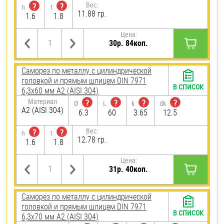
Вес:
?
?
n
t
11.88 гр.
1.6
1.8
Цена:
30р. 84коп.
Саморез по металлу с цилиндрической
головкой и прямым шлицем DIN 7971
В СПИСОК
6,3х60 мм А2 (AISI 304)
Материал
?
?
?
?
Ø
L
k
dk
А2 (AISI 304)
6.3
60
3.65
12.5
Вес:
?
?
n
t
12.78 гр.
1.6
1.8
Цена:
31р. 40коп.
Саморез по металлу с цилиндрической
головкой и прямым шлицем DIN 7971
В СПИСОК
6,3х70 мм А2 (AISI 304)