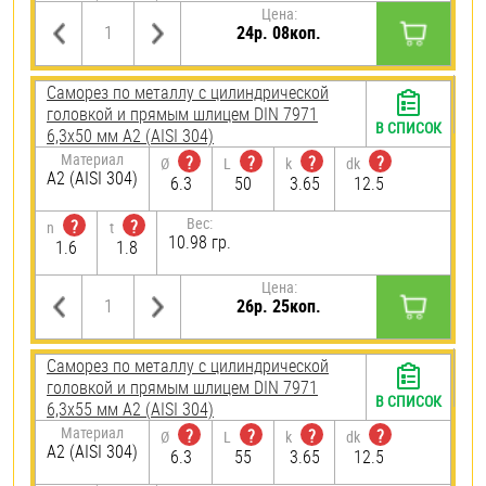
Цена:
24р. 08коп.
Саморез по металлу с цилиндрической
головкой и прямым шлицем DIN 7971
В СПИСОК
6,3х50 мм А2 (AISI 304)
Материал
?
?
?
?
Ø
L
k
dk
А2 (AISI 304)
6.3
50
3.65
12.5
Вес:
?
?
n
t
10.98 гр.
1.6
1.8
Цена:
26р. 25коп.
Саморез по металлу с цилиндрической
головкой и прямым шлицем DIN 7971
В СПИСОК
6,3х55 мм А2 (AISI 304)
Материал
?
?
?
?
Ø
L
k
dk
А2 (AISI 304)
6.3
55
3.65
12.5