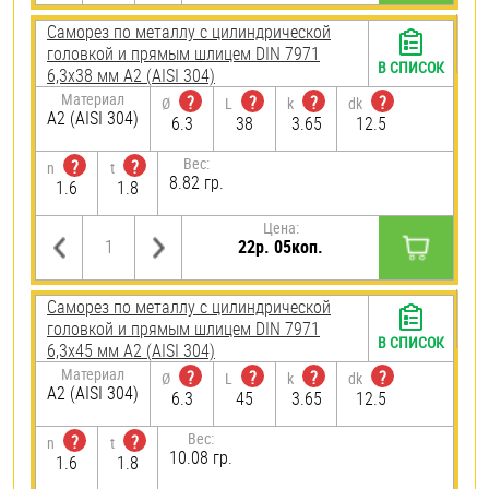
Саморез по металлу с цилиндрической
головкой и прямым шлицем DIN 7971
В СПИСОК
6,3х38 мм А2 (AISI 304)
Материал
?
?
?
?
Ø
L
k
dk
А2 (AISI 304)
6.3
38
3.65
12.5
Вес:
?
?
n
t
8.82 гр.
1.6
1.8
Цена:
22р. 05коп.
Саморез по металлу с цилиндрической
головкой и прямым шлицем DIN 7971
В СПИСОК
6,3х45 мм А2 (AISI 304)
Материал
?
?
?
?
Ø
L
k
dk
А2 (AISI 304)
6.3
45
3.65
12.5
Вес:
?
?
n
t
10.08 гр.
1.6
1.8