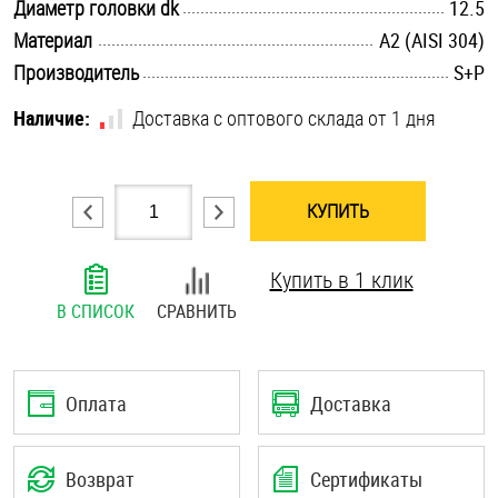
.............................................................................................................
Диаметр головки dk
12.5
Шплинты
.............................................................................................................
Материал
А2 (AISI 304)
.............................................................................................................
Производитель
S+P
Штифты и пальцы
Наличие:
Доставка с оптового склада от 1 дня
КУПИТЬ
Купить в 1 клик
В СПИСОК
СРАВНИТЬ
Оплата
Доставка
Возврат
Сертификаты