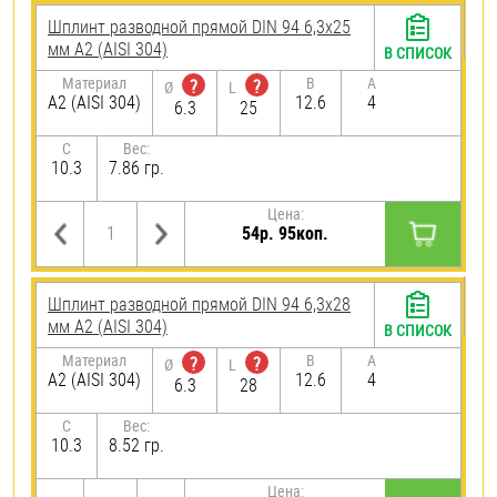
Шплинт разводной прямой DIN 94 6,3х25
мм А2 (AISI 304)
В СПИСОК
Материал
B
A
?
?
Ø
L
А2 (AISI 304)
12.6
4
6.3
25
C
Вес:
10.3
7.86 гр.
Цена:
54р. 95коп.
Шплинт разводной прямой DIN 94 6,3х28
мм А2 (AISI 304)
В СПИСОК
Материал
B
A
?
?
Ø
L
А2 (AISI 304)
12.6
4
6.3
28
C
Вес:
10.3
8.52 гр.
Цена: