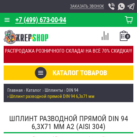
ЗАКАЗАТЬ ЗВОНОК
+7 (499) 673-00-94
КОРЗИНА
О КОМПАНИИ
0
СПИСОК
КАЛЬКУЛЯТОР
СРАВНЕНИЕ
РАСПРОДАЖА РОЗНИЧНОГО СКЛАДА! НА ВСЁ 70% СКИДКА!!!
ПОКУПОК
ОТЗЫВЫ
КАТАЛОГ ТОВАРОВ
КЛИЕНТЫ
Товары со скидкой
Главная
Каталог
Шплинты
DIN 94
УСЛУГИ
Шплинт разводной прямой DIN 94 6,3х71 мм
Анкеры
СКИДКИ
Антивандальный крепёж, инструмент
ШПЛИНТ РАЗВОДНОЙ ПРЯМОЙ DIN 94
ОПТ
6,3Х71 ММ А2 (AISI 304)
ПОКУПАТЕЛЯМ
Болты и винты