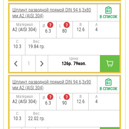
Шплинт разводной прямой DIN 94 6,3х80
мм А2 (AISI 304)
В СПИСОК
Материал
B
A
?
?
Ø
L
А2 (AISI 304)
12.6
4
6.3
80
C
Вес:
10.3
19.84 гр.
Цена:
126р. 79коп.
Шплинт разводной прямой DIN 94 6,3х90
мм А2 (AISI 304)
В СПИСОК
Материал
B
A
?
?
Ø
L
А2 (AISI 304)
12.6
4
6.3
90
C
Вес:
10.3
22.02 гр.