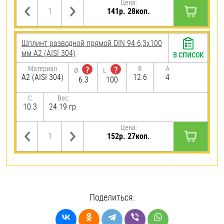
Цена:
141р. 28коп.
Шплинт разводной прямой DIN 94 6,3х100
мм А2 (AISI 304)
В СПИСОК
Материал
B
A
?
?
Ø
L
А2 (AISI 304)
12.6
4
6.3
100
C
Вес:
10.3
24.19 гр.
Цена:
152р. 27коп.
Поделиться: