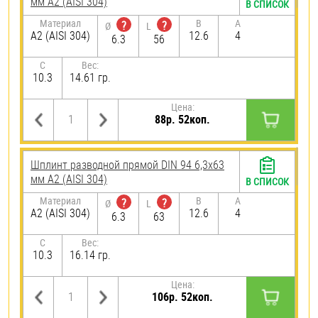
мм А2 (AISI 304)
В СПИСОК
Материал
B
A
?
?
Ø
L
А2 (AISI 304)
12.6
4
6.3
56
C
Вес:
10.3
14.61 гр.
Цена:
88р. 52коп.
Шплинт разводной прямой DIN 94 6,3х63
мм А2 (AISI 304)
В СПИСОК
Материал
B
A
?
?
Ø
L
А2 (AISI 304)
12.6
4
6.3
63
C
Вес:
10.3
16.14 гр.
Цена:
106р. 52коп.