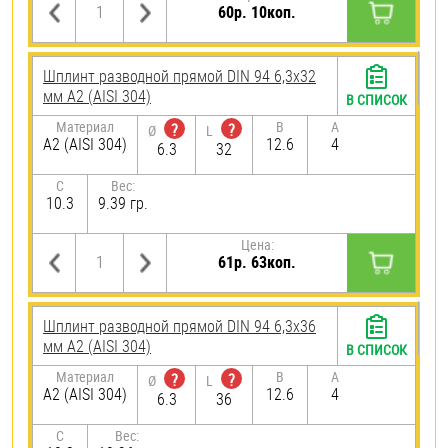
60р. 10коп.
Шплинт разводной прямой DIN 94 6,3х32
мм А2 (AISI 304)
В СПИСОК
Материал
B
A
?
?
Ø
L
А2 (AISI 304)
12.6
4
6.3
32
C
Вес:
10.3
9.39 гр.
Цена:
61р. 63коп.
Шплинт разводной прямой DIN 94 6,3х36
мм А2 (AISI 304)
В СПИСОК
Материал
B
A
?
?
Ø
L
А2 (AISI 304)
12.6
4
6.3
36
C
Вес: