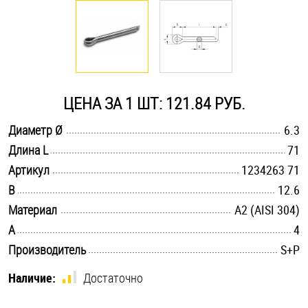
Оснастка и аксессуары для яхт
Пробки
ЦЕНА ЗА 1 ШТ: 121.84 РУБ.
Саморезы и шурупы
.............................................................................................................
Диаметр Ø
6.3
.............................................................................................................
Длина L
71
Стопорные кольца
.............................................................................................................
Артикул
1234263 71
.............................................................................................................
B
12.6
Такелаж
.............................................................................................................
Материал
А2 (AISI 304)
.............................................................................................................
A
4
Хомуты
.............................................................................................................
Производитель
S+P
Шайбы
Наличие:
Достаточно
Шпильки