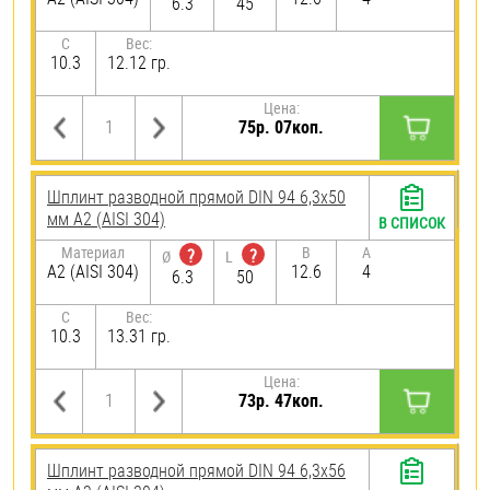
6.3
45
C
Вес:
10.3
12.12 гр.
Цена:
75р. 07коп.
Шплинт разводной прямой DIN 94 6,3х50
мм А2 (AISI 304)
В СПИСОК
Материал
B
A
?
?
Ø
L
А2 (AISI 304)
12.6
4
6.3
50
C
Вес:
10.3
13.31 гр.
Цена:
73р. 47коп.
Шплинт разводной прямой DIN 94 6,3х56