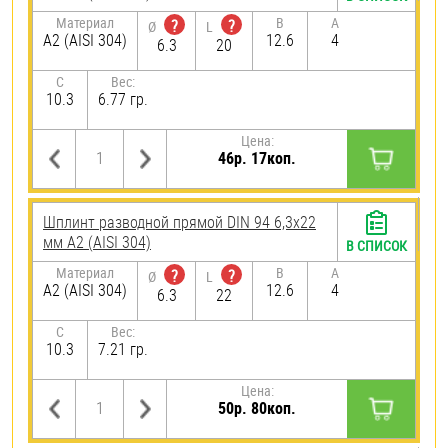
Материал
B
A
?
?
Ø
L
А2 (AISI 304)
12.6
4
6.3
20
C
Вес:
10.3
6.77 гр.
Цена:
46р. 17коп.
Шплинт разводной прямой DIN 94 6,3х22
мм А2 (AISI 304)
В СПИСОК
Материал
B
A
?
?
Ø
L
А2 (AISI 304)
12.6
4
6.3
22
C
Вес:
10.3
7.21 гр.
Цена:
50р. 80коп.