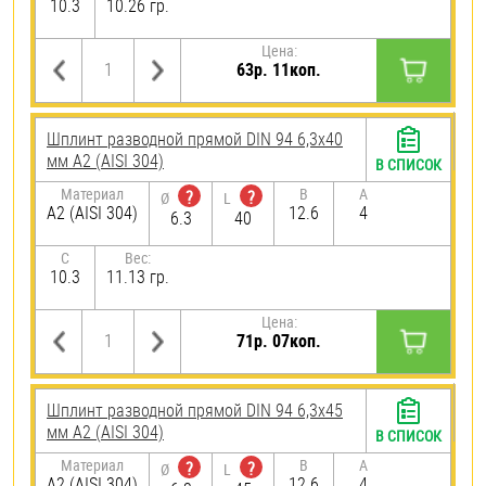
10.3
10.26 гр.
Цена:
63р. 11коп.
Шплинт разводной прямой DIN 94 6,3х40
мм А2 (AISI 304)
В СПИСОК
Материал
B
A
?
?
Ø
L
А2 (AISI 304)
12.6
4
6.3
40
C
Вес:
10.3
11.13 гр.
Цена:
71р. 07коп.
Шплинт разводной прямой DIN 94 6,3х45
мм А2 (AISI 304)
В СПИСОК
Материал
B
A
?
?
Ø
L
А2 (AISI 304)
12.6
4