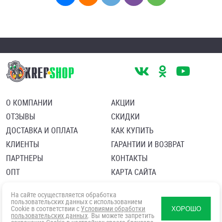
О КОМПАНИИ
АКЦИИ
ОТЗЫВЫ
СКИДКИ
ДОСТАВКА И ОПЛАТА
КАК КУПИТЬ
КЛИЕНТЫ
ГАРАНТИИ И ВОЗВРАТ
ПАРТНЕРЫ
КОНТАКТЫ
ОПТ
КАРТА САЙТА
Пользовательское соглашение
Политика в отношении обработки персональных данных
На сайте осуществляется обработка
Согласие посетителя сайта на обработку персональных данны
пользовательских данных с использованием
Cookie в соответствии с
Условиями обработки
ХОРОШО
пользовательских данных
. Вы можете запретить