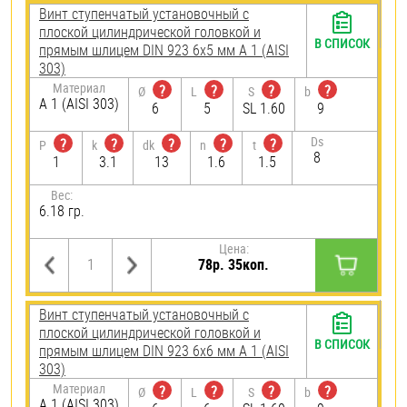
Винт ступенчатый установочный с
плоской цилиндрической головкой и
В СПИСОК
прямым шлицем DIN 923 6х5 мм А 1 (AISI
303)
Материал
?
?
?
?
Ø
L
S
b
А 1 (AISI 303)
6
5
SL 1.60
9
Ds
?
?
?
?
?
P
k
dk
n
t
8
1
3.1
13
1.6
1.5
Вес:
6.18 гр.
Цена:
78р. 35коп.
Винт ступенчатый установочный с
плоской цилиндрической головкой и
В СПИСОК
прямым шлицем DIN 923 6х6 мм А 1 (AISI
303)
Материал
?
?
?
?
Ø
L
S
b
А 1 (AISI 303)