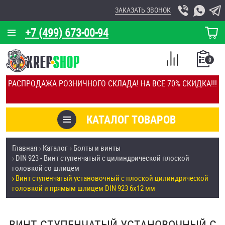
ЗАКАЗАТЬ ЗВОНОК
+7 (499) 673-00-94
КОРЗИНА
О КОМПАНИИ
0
СПИСОК
КАЛЬКУЛЯТОР
СРАВНЕНИЕ
РАСПРОДАЖА РОЗНИЧНОГО СКЛАДА! НА ВСЁ 70% СКИДКА!!!
ПОКУПОК
ОТЗЫВЫ
КАТАЛОГ ТОВАРОВ
КЛИЕНТЫ
Товары со скидкой
Главная
Каталог
Болты и винты
УСЛУГИ
DIN 923 - Винт ступенчатый с цилиндрической плоской
Анкеры
головкой со шлицем
СКИДКИ
Винт ступенчатый установочный с плоской цилиндрической
Антивандальный крепёж, инструмент
головкой и прямым шлицем DIN 923 6х12 мм
ОПТ
ПОКУПАТЕЛЯМ
Болты и винты
ВИНТ СТУПЕНЧАТЫЙ УСТАНОВОЧНЫЙ С