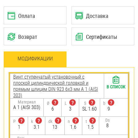
Оплата
Доставка
Возврат
Сертификаты
МОДИФИКАЦИИ
Винт ступенчатый установочный с
плоской цилиндрической головкой и
В СПИСОК
прямым шлицем DIN 923 6х3 мм А 1 (AISI
303)
Материал
?
?
?
?
Ø
L
S
b
А 1 (AISI 303)
6
3
SL 1.60
9
Ds
?
?
?
?
?
P
k
dk
n
t
8
1
3.1
13
1.6
1.5