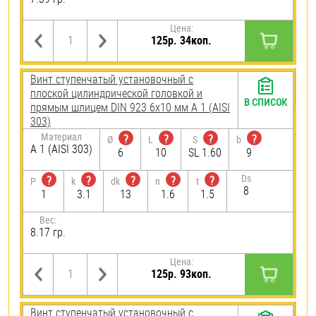
Цена:
125р. 34коп.
Винт ступенчатый установочный с
плоской цилиндрической головкой и
В СПИСОК
прямым шлицем DIN 923 6х10 мм А 1 (AISI
303)
Материал
?
?
?
?
Ø
L
S
b
А 1 (AISI 303)
6
10
SL 1.60
9
Ds
?
?
?
?
?
P
k
dk
n
t
8
1
3.1
13
1.6
1.5
Вес:
8.17 гр.
Цена:
125р. 93коп.
Винт ступенчатый установочный с