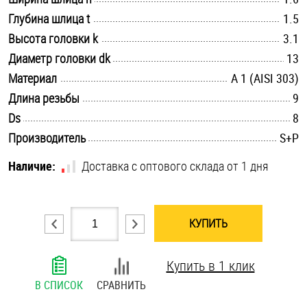
.............................................................................................................
Глубина шлица t
Шплинты
1.5
.............................................................................................................
Высота головки k
3.1
Штифты и пальцы
.............................................................................................................
Диаметр головки dk
13
.............................................................................................................
Материал
А 1 (AISI 303)
.............................................................................................................
Длина резьбы
9
.............................................................................................................
Ds
8
.............................................................................................................
Производитель
S+P
Наличие:
Доставка с оптового склада от 1 дня
КУПИТЬ
Купить в 1 клик
В СПИСОК
СРАВНИТЬ