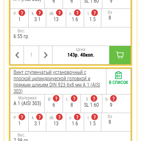
6
6
SL 1.60
9
Ds
?
?
?
?
?
P
k
dk
n
t
8
1
3.1
13
1.6
1.5
Вес:
6.55 гр.
Цена:
143р. 40коп.
Винт ступенчатый установочный с
плоской цилиндрической головкой и
В СПИСОК
прямым шлицем DIN 923 6х8 мм А 1 (AISI
303)
Материал
?
?
?
?
Ø
L
S
b
А 1 (AISI 303)
6
8
SL 1.60
9
Ds
?
?
?
?
?
P
k
dk
n
t
8
1
3.1
13
1.6
1.5
Вес:
7.39 гр.