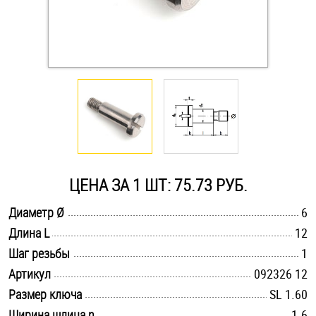
Оснастка и аксессуары для яхт
Пробки
Саморезы и шурупы
Стопорные кольца
ЦЕНА ЗА 1 ШТ: 75.73 РУБ.
Такелаж
.............................................................................................................
Диаметр Ø
6
.............................................................................................................
Длина L
12
Хомуты
.............................................................................................................
Шаг резьбы
1
Шайбы
.............................................................................................................
Артикул
092326 12
.............................................................................................................
Размер ключа
SL 1.60
Шпильки
.............................................................................................................
Ширина шлица n
1.6