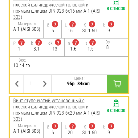
плоской цилиндрической головкой и
В СПИСОК
прямым шлицем DIN 923 6х16 мм А 1 (AISI
303)
Материал
?
?
?
?
Ø
L
S
b
А 1 (AISI 303)
6
16
SL 1.60
9
Ds
?
?
?
?
?
P
k
dk
n
t
8
1
3.1
13
1.6
1.5
Вес:
10.44 гр.
Цена:
95р. 84коп.
Винт ступенчатый установочный с
плоской цилиндрической головкой и
В СПИСОК
прямым шлицем DIN 923 6х20 мм А 1 (AISI
303)
Материал
?
?
?
?
Ø
L
S
b
А 1 (AISI 303)
6
20
SL 1.60
9