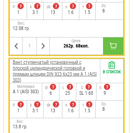
Ds
?
?
?
?
?
P
k
dk
n
t
8
1
3.1
13
1.6
1.5
Вес:
12.08 гр.
Цена:
262р. 68коп.
Винт ступенчатый установочный с
плоской цилиндрической головкой и
В СПИСОК
прямым шлицем DIN 923 6х25 мм А 1 (AISI
303)
Материал
?
?
?
?
Ø
L
S
b
А 1 (AISI 303)
6
25
SL 1.60
9
Ds
?
?
?
?
?
P
k
dk
n
t
8
1
3.1
13
1.6
1.5
Вес:
13.8 гр.