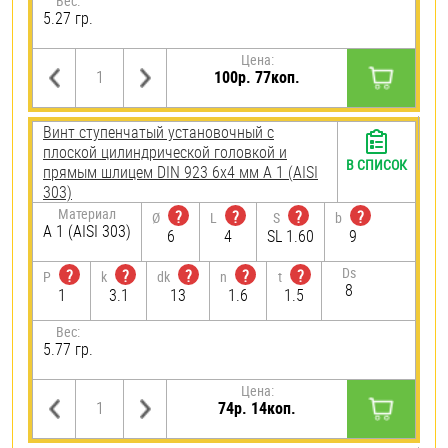
Вес:
5.27 гр.
Цена:
100р. 77коп.
Винт ступенчатый установочный с
плоской цилиндрической головкой и
В СПИСОК
прямым шлицем DIN 923 6х4 мм А 1 (AISI
303)
Материал
?
?
?
?
Ø
L
S
b
А 1 (AISI 303)
6
4
SL 1.60
9
Ds
?
?
?
?
?
P
k
dk
n
t
8
1
3.1
13
1.6
1.5
Вес:
5.77 гр.
Цена:
74р. 14коп.