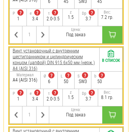
6
45
SW3
45
z
Вес:
?
?
?
?
P
e
t
Dp
1.5
7.2 гр.
1
3.4
2.0-3.5
3.7
Цена:
Под заказ
Винт установочный с внутренним
шестигранником и цилиндрическим
В СПИСОК
концом (цапфой) DIN 915 6х50 мм (нерж.)
A4 (AISI 316)
Материал
?
?
?
?
Ø
L
S
b
A4 (AISI 316)
6
50
SW3
50
z
Вес:
?
?
?
?
P
e
t
Dp
1.5
8.1 гр.
1
3.4
2.0-3.5
3.7
Цена:
Под заказ
Винт установочный с внутренним