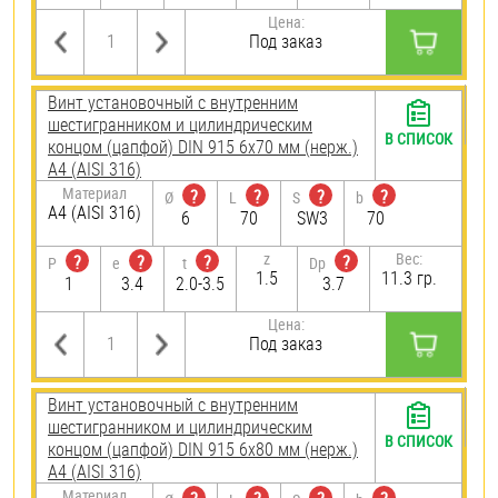
Цена:
Под заказ
Винт установочный с внутренним
шестигранником и цилиндрическим
В СПИСОК
концом (цапфой) DIN 915 6х70 мм (нерж.)
A4 (AISI 316)
Материал
?
?
?
?
Ø
L
S
b
A4 (AISI 316)
6
70
SW3
70
z
Вес:
?
?
?
?
P
e
t
Dp
1.5
11.3 гр.
1
3.4
2.0-3.5
3.7
Цена:
Под заказ
Винт установочный с внутренним
шестигранником и цилиндрическим
В СПИСОК
концом (цапфой) DIN 915 6х80 мм (нерж.)
A4 (AISI 316)
Материал