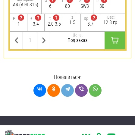
?
?
?
?
Ø
L
S
b
A4 (AISI 316)
6
80
SW3
80
z
Вес:
?
?
?
?
P
e
t
Dp
1.5
12.8 гр.
1
3.4
2.0-3.5
3.7
Цена:
Под заказ
Поделиться: