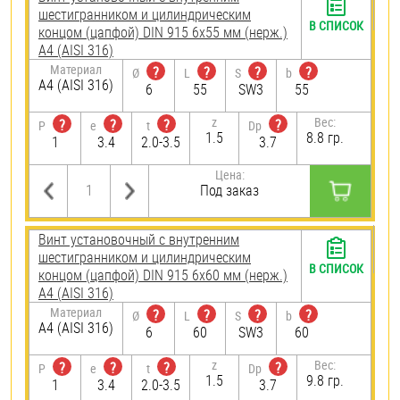
шестигранником и цилиндрическим
В СПИСОК
концом (цапфой) DIN 915 6х55 мм (нерж.)
A4 (AISI 316)
Материал
?
?
?
?
Ø
L
S
b
A4 (AISI 316)
6
55
SW3
55
z
Вес:
?
?
?
?
P
e
t
Dp
1.5
8.8 гр.
1
3.4
2.0-3.5
3.7
Цена:
Под заказ
Винт установочный с внутренним
шестигранником и цилиндрическим
В СПИСОК
концом (цапфой) DIN 915 6х60 мм (нерж.)
A4 (AISI 316)
Материал
?
?
?
?
Ø
L
S
b
A4 (AISI 316)
6
60
SW3
60
z
Вес:
?
?
?
?
P
e
t
Dp
1.5
9.8 гр.
1
3.4
2.0-3.5
3.7