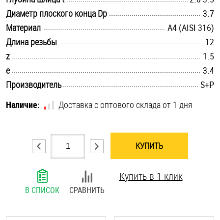
.............................................................................................................
Диаметр плоского конца Dp
Шплинты
3.7
.............................................................................................................
Материал
A4 (AISI 316)
Штифты и пальцы
.............................................................................................................
Длина резьбы
12
.............................................................................................................
z
1.5
.............................................................................................................
e
3.4
.............................................................................................................
Производитель
S+P
Наличие:
Доставка с оптового склада от 1 дня
КУПИТЬ
Купить в 1 клик
В СПИСОК
СРАВНИТЬ