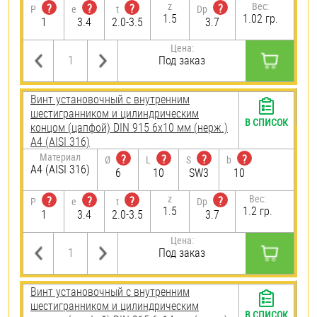
z
Вес:
?
?
?
?
P
e
t
Dp
1.5
1.02 гр.
1
3.4
2.0-3.5
3.7
Цена:
Под заказ
Винт установочный с внутренним
шестигранником и цилиндрическим
В СПИСОК
концом (цапфой) DIN 915 6х10 мм (нерж.)
A4 (AISI 316)
Материал
?
?
?
?
Ø
L
S
b
A4 (AISI 316)
6
10
SW3
10
z
Вес:
?
?
?
?
P
e
t
Dp
1.5
1.2 гр.
1
3.4
2.0-3.5
3.7
Цена:
Под заказ
Винт установочный с внутренним
шестигранником и цилиндрическим
В СПИСОК