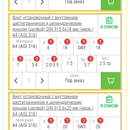
Под заказ
Винт установочный с внутренним
шестигранником и цилиндрическим
В СПИСОК
концом (цапфой) DIN 915 6х18 мм (нерж.)
A4 (AISI 316)
Материал
?
?
?
?
Ø
L
S
b
A4 (AISI 316)
6
18
SW3
18
z
Вес:
?
?
?
?
P
e
t
Dp
1.5
2.5 гр.
1
3.4
2.0-3.5
3.7
Цена:
Под заказ
Винт установочный с внутренним
шестигранником и цилиндрическим
В СПИСОК
концом (цапфой) DIN 915 6х20 мм (нерж.)
A4 (AISI 316)
Материал
?
?
?
?
Ø
L
S
b
A4 (AISI 316)
6
20
SW3
20