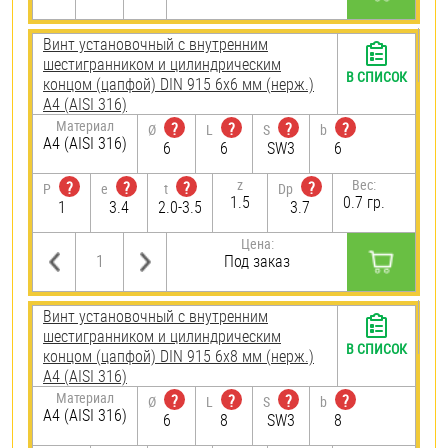
Винт установочный с внутренним
шестигранником и цилиндрическим
В СПИСОК
концом (цапфой) DIN 915 6х6 мм (нерж.)
A4 (AISI 316)
Материал
?
?
?
?
Ø
L
S
b
A4 (AISI 316)
6
6
SW3
6
z
Вес:
?
?
?
?
P
e
t
Dp
1.5
0.7 гр.
1
3.4
2.0-3.5
3.7
Цена:
Под заказ
Винт установочный с внутренним
шестигранником и цилиндрическим
В СПИСОК
концом (цапфой) DIN 915 6х8 мм (нерж.)
A4 (AISI 316)
Материал
?
?
?
?
Ø
L
S
b
A4 (AISI 316)
6
8
SW3
8