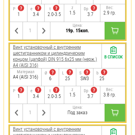
z
Вес:
?
?
?
?
P
e
t
Dp
1.5
2.9 гр.
1
3.4
2.0-3.5
3.7
Цена:
19р. 15коп.
Винт установочный с внутренним
шестигранником и цилиндрическим
В СПИСОК
концом (цапфой) DIN 915 6х25 мм (нерж.)
A4 (AISI 316)
Материал
?
?
?
?
Ø
L
S
b
A4 (AISI 316)
6
25
SW3
25
z
Вес:
?
?
?
?
P
e
t
Dp
1.5
3.8 гр.
1
3.4
2.0-3.5
3.7
Цена:
Под заказ
Винт установочный с внутренним