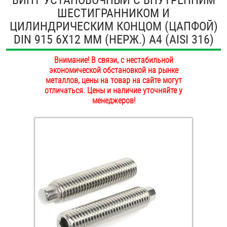
ШЕСТИГРАННИКОМ И
ОПЛАТА И ДОСТАВКА
Втулки
ЦИЛИНДРИЧЕСКИМ КОНЦОМ (ЦАПФОЙ)
НАШИ МАГАЗИНЫ
DIN 915 6Х12 ММ (НЕРЖ.) A4 (AISI 316)
Гайки
Внимание! В связи, с нестабильной
Дюбели
экономической обстановкой на рынке
металлов, цены на товар на сайте могут
Дюймовый крепёж
отличаться. Цены и наличие уточняйте у
менеджеров!
Заклепки (Гайки-Заклепки)
Инструмент
Крюки, кольца с метрической резьбой
Крюки, кольца с шурупной резьбой