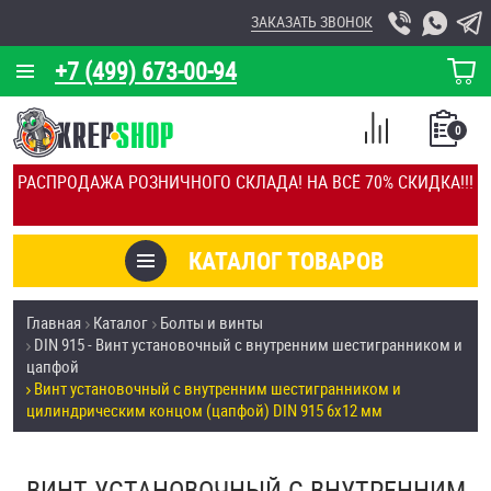
ЗАКАЗАТЬ ЗВОНОК
+7 (499) 673-00-94
КОРЗИНА
О КОМПАНИИ
0
СПИСОК
КАЛЬКУЛЯТОР
СРАВНЕНИЕ
РАСПРОДАЖА РОЗНИЧНОГО СКЛАДА! НА ВСЁ 70% СКИДКА!!!
ПОКУПОК
ОТЗЫВЫ
КАТАЛОГ ТОВАРОВ
КЛИЕНТЫ
Товары со скидкой
Главная
Каталог
Болты и винты
УСЛУГИ
DIN 915 - Винт установочный с внутренним шестигранником и
Анкеры
цапфой
СКИДКИ
Винт установочный с внутренним шестигранником и
Антивандальный крепёж, инструмент
цилиндрическим концом (цапфой) DIN 915 6х12 мм
ОПТ
ПОКУПАТЕЛЯМ
Болты и винты
ВИНТ УСТАНОВОЧНЫЙ С ВНУТРЕННИМ