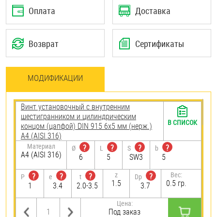
Оплата
Доставка
Возврат
Сертификаты
МОДИФИКАЦИИ
Винт установочный с внутренним
шестигранником и цилиндрическим
В СПИСОК
концом (цапфой) DIN 915 6х5 мм (нерж.)
A4 (AISI 316)
Материал
?
?
?
?
Ø
L
S
b
A4 (AISI 316)
6
5
SW3
5
z
Вес:
?
?
?
?
P
e
t
Dp
1.5
0.5 гр.
1
3.4
2.0-3.5
3.7
Цена:
Под заказ