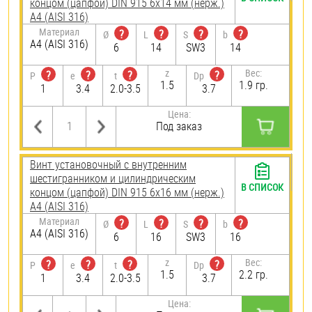
концом (цапфой) DIN 915 6х14 мм (нерж.)
A4 (AISI 316)
Материал
?
?
?
?
Ø
L
S
b
A4 (AISI 316)
6
14
SW3
14
z
Вес:
?
?
?
?
P
e
t
Dp
1.5
1.9 гр.
1
3.4
2.0-3.5
3.7
Цена:
Под заказ
Винт установочный с внутренним
шестигранником и цилиндрическим
В СПИСОК
концом (цапфой) DIN 915 6х16 мм (нерж.)
A4 (AISI 316)
Материал
?
?
?
?
Ø
L
S
b
A4 (AISI 316)
6
16
SW3
16
z
Вес:
?
?
?
?
P
e
t
Dp
1.5
2.2 гр.
1
3.4
2.0-3.5
3.7
Цена: