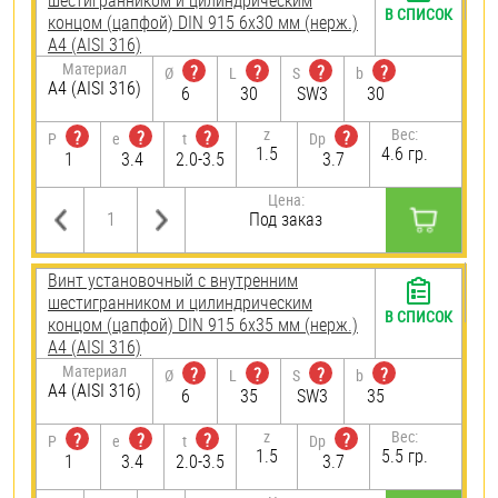
шестигранником и цилиндрическим
В СПИСОК
концом (цапфой) DIN 915 6х30 мм (нерж.)
A4 (AISI 316)
Материал
?
?
?
?
Ø
L
S
b
A4 (AISI 316)
6
30
SW3
30
z
Вес:
?
?
?
?
P
e
t
Dp
1.5
4.6 гр.
1
3.4
2.0-3.5
3.7
Цена:
Под заказ
Винт установочный с внутренним
шестигранником и цилиндрическим
В СПИСОК
концом (цапфой) DIN 915 6х35 мм (нерж.)
A4 (AISI 316)
Материал
?
?
?
?
Ø
L
S
b
A4 (AISI 316)
6
35
SW3
35
z
Вес:
?
?
?
?
P
e
t
Dp
1.5
5.5 гр.
1
3.4
2.0-3.5
3.7