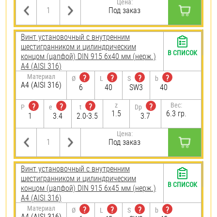
Цена:
Под заказ
Винт установочный с внутренним
шестигранником и цилиндрическим
В СПИСОК
концом (цапфой) DIN 915 6х40 мм (нерж.)
A4 (AISI 316)
Материал
?
?
?
?
Ø
L
S
b
A4 (AISI 316)
6
40
SW3
40
z
Вес:
?
?
?
?
P
e
t
Dp
1.5
6.3 гр.
1
3.4
2.0-3.5
3.7
Цена:
Под заказ
Винт установочный с внутренним
шестигранником и цилиндрическим
В СПИСОК
концом (цапфой) DIN 915 6х45 мм (нерж.)
A4 (AISI 316)
Материал
?
?
?
?
Ø
L
S
b
A4 (AISI 316)