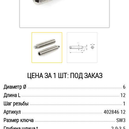
Оснастка и аксессуары для яхт
Пробки
Саморезы и шурупы
Стопорные кольца
ЦЕНА ЗА 1 ШТ: ПОД ЗАКАЗ
Такелаж
.............................................................................................................
Диаметр Ø
6
.............................................................................................................
Длина L
12
Хомуты
.............................................................................................................
Шаг резьбы
1
Шайбы
.............................................................................................................
Артикул
402846 12
.............................................................................................................
Размер ключа
SW3
Шпильки
.............................................................................................................
Глубина шлица t
2.0-3.5