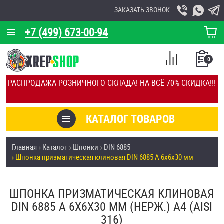
ЗАКАЗАТЬ ЗВОНОК
+7 (499) 673-00-94
КОРЗИНА
О КОМПАНИИ
0
СПИСОК
КАЛЬКУЛЯТОР
СРАВНЕНИЕ
РАСПРОДАЖА РОЗНИЧНОГО СКЛАДА! НА ВСЁ 70% СКИДКА!!!
ПОКУПОК
ОТЗЫВЫ
КАТАЛОГ ТОВАРОВ
КЛИЕНТЫ
Товары со скидкой
Главная
Каталог
Шпонки
DIN 6885
УСЛУГИ
Шпонка призматическая клиновая DIN 6885 А 6х6х30 мм
Анкеры
СКИДКИ
Антивандальный крепёж, инструмент
ШПОНКА ПРИЗМАТИЧЕСКАЯ КЛИНОВАЯ
ОПТ
DIN 6885 А 6Х6Х30 ММ (НЕРЖ.) A4 (AISI
ПОКУПАТЕЛЯМ
316)
Болты и винты