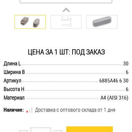
Оснастка и аксессуары для яхт
Пробки
Саморезы и шурупы
ЦЕНА ЗА 1 ШТ: ПОД ЗАКАЗ
.............................................................................................................
Длина L
30
Стопорные кольца
.............................................................................................................
Ширина B
6
.............................................................................................................
Артикул
6885A46 6 30
Такелаж
.............................................................................................................
Высота H
6
.............................................................................................................
Материал
A4 (AISI 316)
Хомуты
Наличие:
Доставка с оптового склада от 1 дня
Шайбы
Шпильки