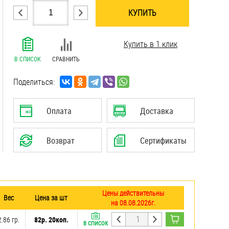
КУПИТЬ
.......................................................................
Купить в 1 клик
.......................................................................
.......................................................................
В СПИСОК
СРАВНИТЬ
.......................................................................
.......................................................................
Поделиться:
.......................................................................
.......................................................................
Оплата
Доставка
Возврат
Сертификаты
Цены действительны
Вес
Цена за шт
на 08.08.2026г.
2.86 гр.
82р. 20коп.
В СПИСОК