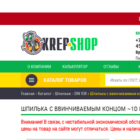
М
+
4
В
Пн
О КОМПАНИИ
КАЛЬКУЛЯТОР
ОТЗЫВЫ
КАТАЛОГ ТОВАРОВ
Товары со скидкой
Главная
Каталог
Шпильки
DIN 938
Шпилька c ввинчиваемым ко
Анкеры
ШПИЛЬКА C ВВИНЧИВАЕМЫМ КОНЦОМ ~1D DIN 
Антивандальный крепёж,
Внимание! В связи, с нестабильной экономической обст
инструмент
цены на товар на сайте могут отличаться. Цены и налич
Болты и винты