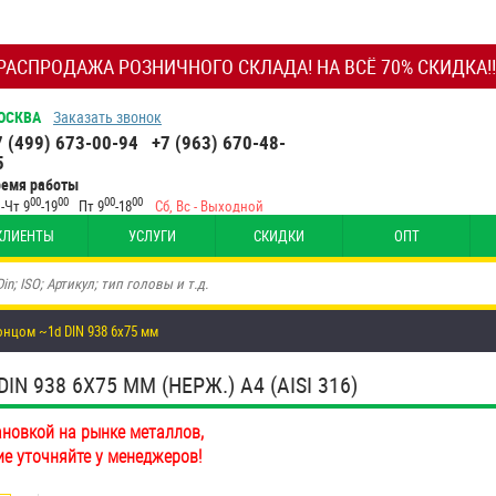
РАСПРОДАЖА РОЗНИЧНОГО СКЛАДА! НА ВСЁ 70% СКИДКА!!
ОСКВА
Заказать звонок
7 (499) 673-00-94
+7 (963) 670-48-
5
ремя работы
00
00
00
00
-Чт 9
-19
Пт 9
-18
Сб, Вс - Выходной
КЛИЕНТЫ
УСЛУГИ
СКИДКИ
ОПТ
нцом ~1d DIN 938 6х75 мм
938 6Х75 ММ (НЕРЖ.) A4 (AISI 316)
ановкой на рынке металлов,
ие уточняйте у менеджеров!