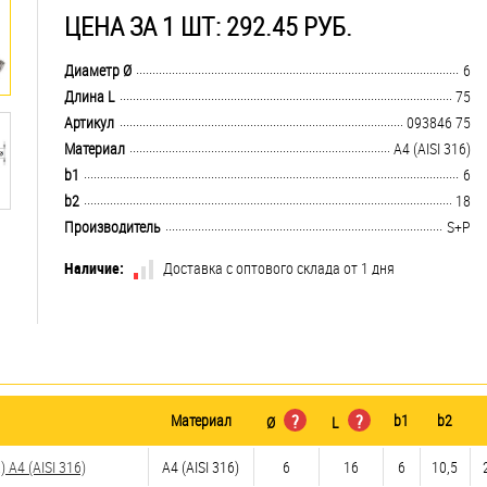
ЦЕНА ЗА 1 ШТ: 292.45 РУБ.
.................................................................................................................................
Диаметр Ø
6
.................................................................................................................................
Длина L
75
.................................................................................................................................
Артикул
093846 75
.................................................................................................................................
Материал
A4 (AISI 316)
.................................................................................................................................
b1
6
.................................................................................................................................
b2
18
.................................................................................................................................
Производитель
S+P
Наличие:
Доставка с оптового склада от 1 дня
Материал
?
?
b1
b2
Ø
L
A4 (AISI 316)
A4 (AISI 316)
6
16
6
10,5