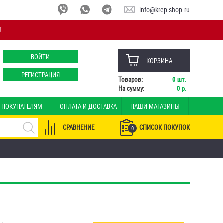
info@krep-shop.ru
!
ВОЙТИ
КОРЗИНА
РЕГИСТРАЦИЯ
Товаров:
0
шт.
На сумму:
0
р.
ПОКУПАТЕЛЯМ
ОПЛАТА И ДОСТАВКА
НАШИ МАГАЗИНЫ
СРАВНЕНИЕ
СПИСОК ПОКУПОК
0