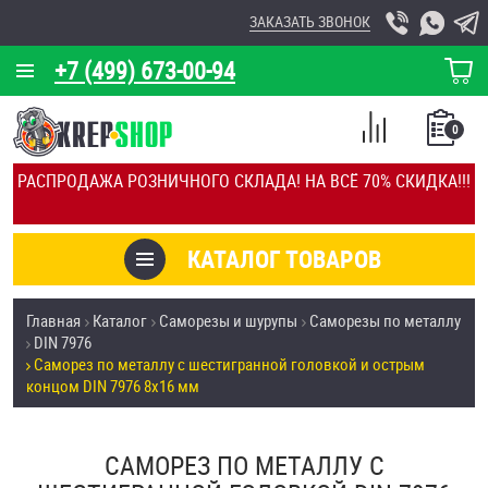
ЗАКАЗАТЬ ЗВОНОК
+7 (499) 673-00-94
КОРЗИНА
О КОМПАНИИ
0
СПИСОК
КАЛЬКУЛЯТОР
СРАВНЕНИЕ
РАСПРОДАЖА РОЗНИЧНОГО СКЛАДА! НА ВСЁ 70% СКИДКА!!!
ПОКУПОК
ОТЗЫВЫ
КАТАЛОГ ТОВАРОВ
КЛИЕНТЫ
Товары со скидкой
Главная
Каталог
Саморезы и шурупы
Саморезы по металлу
УСЛУГИ
DIN 7976
Анкеры
Саморез по металлу с шестигранной головкой и острым
СКИДКИ
концом DIN 7976 8х16 мм
Антивандальный крепёж, инструмент
ОПТ
САМОРЕЗ ПО МЕТАЛЛУ С
ПОКУПАТЕЛЯМ
Болты и винты