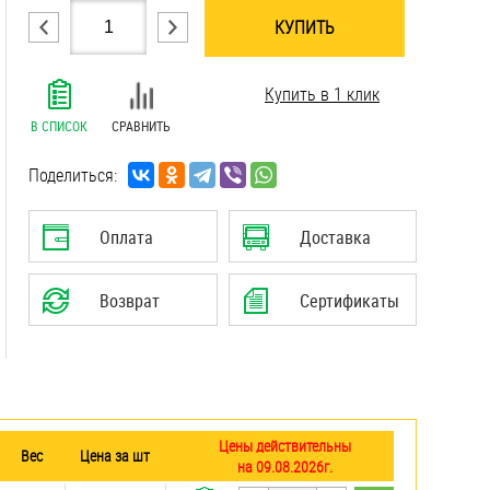
КУПИТЬ
.......................................................................
Купить в 1 клик
.......................................................................
.......................................................................
В СПИСОК
СРАВНИТЬ
.......................................................................
.......................................................................
Поделиться:
.......................................................................
.......................................................................
Оплата
Доставка
.......................................................................
.......................................................................
Возврат
Сертификаты
.......................................................................
Цены действительны
Вес
Цена за шт
на 09.08.2026г.