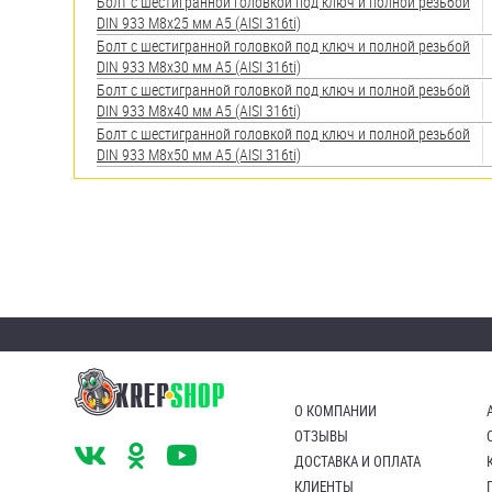
яхт
Болт с шестигранной головкой под ключ и полной резьбой
DIN 933 М8х25 мм А5 (AISI 316ti)
Пробки
Болт с шестигранной головкой под ключ и полной резьбой
DIN 933 М8х30 мм А5 (AISI 316ti)
Саморезы и шурупы
Болт с шестигранной головкой под ключ и полной резьбой
DIN 933 М8х40 мм А5 (AISI 316ti)
Болт с шестигранной головкой под ключ и полной резьбой
DIN 933 М8х50 мм А5 (AISI 316ti)
Стопорные кольца
Такелаж
Хомуты
Шайбы
Шпильки
Шплинты
О КОМПАНИИ
ОТЗЫВЫ
Штифты и пальцы
ДОСТАВКА И ОПЛАТА
КЛИЕНТЫ