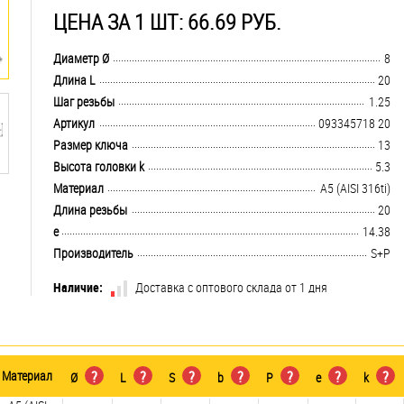
ЦЕНА ЗА 1 ШТ: 66.69 РУБ.
.................................................................................................................................
Диаметр Ø
8
.................................................................................................................................
Длина L
20
.................................................................................................................................
Шаг резьбы
1.25
.................................................................................................................................
Артикул
093345718 20
.................................................................................................................................
Размер ключа
13
.................................................................................................................................
Высота головки k
5.3
.................................................................................................................................
Материал
А5 (AISI 316ti)
.................................................................................................................................
Длина резьбы
20
.................................................................................................................................
e
14.38
.................................................................................................................................
Производитель
S+P
Наличие:
Доставка с оптового склада от 1 дня
Материал
?
?
?
?
?
?
?
Ø
L
S
b
P
e
k