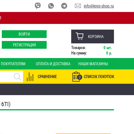
info@krep-shop.ru
!
ВОЙТИ
КОРЗИНА
РЕГИСТРАЦИЯ
Товаров:
0
шт.
На сумму:
0
р.
ПОКУПАТЕЛЯМ
ОПЛАТА И ДОСТАВКА
НАШИ МАГАЗИНЫ
СРАВНЕНИЕ
СПИСОК ПОКУПОК
0
6TI)