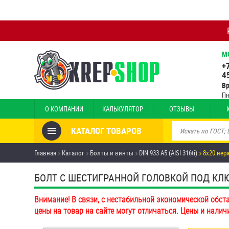
М
+
4
В
Пн
О КОМПАНИИ
КАЛЬКУЛЯТОР
ОТЗЫВЫ
КАТАЛОГ ТОВАРОВ
Товары со скидкой
Главная
Каталог
Болты и винты
DIN 933 А5 (AISI 316ti)
8х20 нерж
Анкеры
БОЛТ С ШЕСТИГРАННОЙ ГОЛОВКОЙ ПОД КЛЮЧ 
Антивандальный крепёж,
Внимание! В связи, с нестабильной экономической обст
инструмент
цены на товар на сайте могут отличаться. Цены и налич
Болты и винты