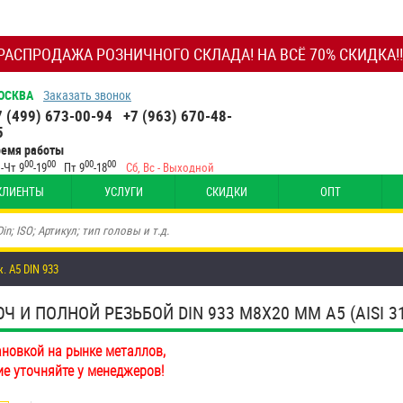
РАСПРОДАЖА РОЗНИЧНОГО СКЛАДА! НА ВСЁ 70% СКИДКА!!
ОСКВА
Заказать звонок
7 (499) 673-00-94
+7 (963) 670-48-
5
ремя работы
00
00
00
00
-Чт 9
-19
Пт 9
-18
Сб, Вс - Выходной
КЛИЕНТЫ
УСЛУГИ
СКИДКИ
ОПТ
. А5 DIN 933
И ПОЛНОЙ РЕЗЬБОЙ DIN 933 М8Х20 ММ А5 (AISI 31
ановкой на рынке металлов,
ие уточняйте у менеджеров!