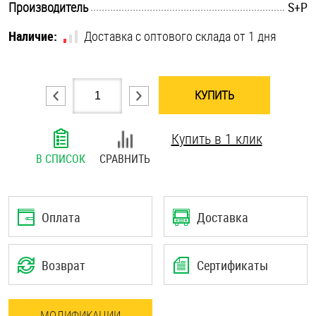
.............................................................................................................
Производитель
S+P
Шплинты
Наличие:
Доставка с оптового склада от 1 дня
Штифты и пальцы
КУПИТЬ
Купить в 1 клик
В СПИСОК
СРАВНИТЬ
Оплата
Доставка
Возврат
Сертификаты
МОДИФИКАЦИИ