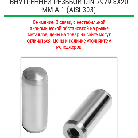
ВНУТРЕННЕЙ РЕЗЬБОЙ DIN 7979 8Х20
ОПЛАТА И ДОСТАВКА
ММ А 1 (AISI 303)
Втулки
НАШИ МАГАЗИНЫ
Внимание! В связи, с нестабильной
Гайки
экономической обстановкой на рынке
металлов, цены на товар на сайте могут
Дюбели
отличаться. Цены и наличие уточняйте у
менеджеров!
Дюймовый крепёж
Заклепки (Гайки-Заклепки)
Инструмент
Крюки, кольца с метрической резьбой
Крюки, кольца с шурупной резьбой