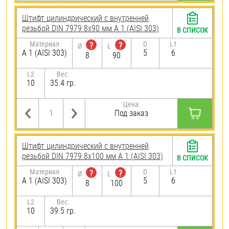
Штифт цилиндрический с внутренней
резьбой DIN 7979 8х90 мм А 1 (AISI 303)
В СПИСОК
Материал
D
L1
?
?
Ø
L
А 1 (AISI 303)
5
6
8
90
L2
Вес:
10
35.4 гр.
Цена:
Под заказ
Штифт цилиндрический с внутренней
резьбой DIN 7979 8х100 мм А 1 (AISI 303)
В СПИСОК
Материал
D
L1
?
?
Ø
L
А 1 (AISI 303)
5
6
8
100
L2
Вес:
10
39.5 гр.