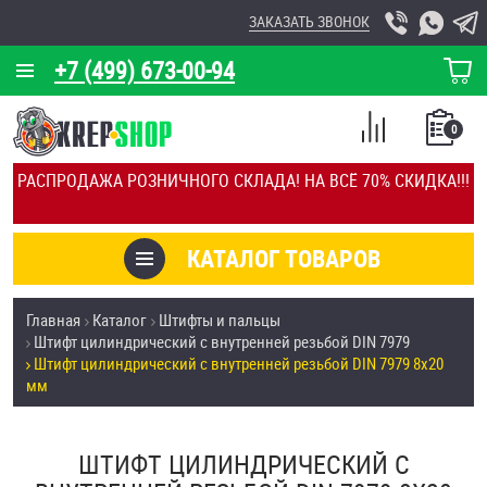
ЗАКАЗАТЬ ЗВОНОК
+7 (499) 673-00-94
КОРЗИНА
О КОМПАНИИ
0
СПИСОК
КАЛЬКУЛЯТОР
СРАВНЕНИЕ
РАСПРОДАЖА РОЗНИЧНОГО СКЛАДА! НА ВСЁ 70% СКИДКА!!!
ПОКУПОК
ОТЗЫВЫ
КАТАЛОГ ТОВАРОВ
КЛИЕНТЫ
Товары со скидкой
Главная
Каталог
Штифты и пальцы
УСЛУГИ
Штифт цилиндрический с внутренней резьбой DIN 7979
Анкеры
Штифт цилиндрический с внутренней резьбой DIN 7979 8х20
СКИДКИ
мм
Антивандальный крепёж, инструмент
ОПТ
ШТИФТ ЦИЛИНДРИЧЕСКИЙ С
ПОКУПАТЕЛЯМ
Болты и винты