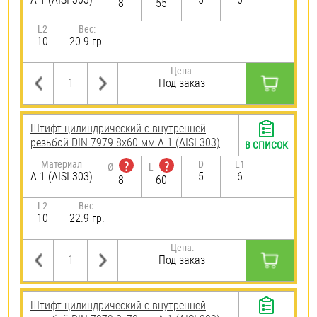
8
55
L2
Вес:
10
20.9 гр.
Цена:
Под заказ
Штифт цилиндрический с внутренней
резьбой DIN 7979 8х60 мм А 1 (AISI 303)
В СПИСОК
Материал
D
L1
?
?
Ø
L
А 1 (AISI 303)
5
6
8
60
L2
Вес:
10
22.9 гр.
Цена:
Под заказ
Штифт цилиндрический с внутренней