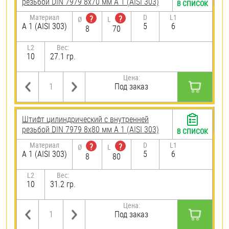
резьбой DIN 7979 8х70 мм А 1 (AISI 303)
В СПИСОК
Материал
D
L1
?
?
Ø
L
А 1 (AISI 303)
5
6
8
70
L2
Вес:
10
27.1 гр.
Цена:
Под заказ
Штифт цилиндрический с внутренней
резьбой DIN 7979 8х80 мм А 1 (AISI 303)
В СПИСОК
Материал
D
L1
?
?
Ø
L
А 1 (AISI 303)
5
6
8
80
L2
Вес:
10
31.2 гр.
Цена:
Под заказ