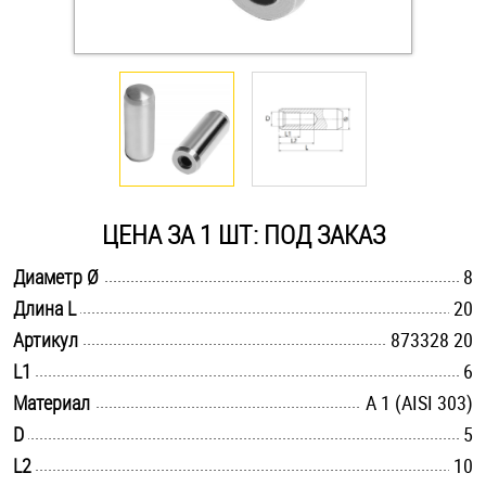
Оснастка и аксессуары для яхт
Пробки
Саморезы и шурупы
ЦЕНА ЗА 1 ШТ: ПОД ЗАКАЗ
Стопорные кольца
.............................................................................................................
Диаметр Ø
8
.............................................................................................................
Длина L
20
Такелаж
.............................................................................................................
Артикул
873328 20
Хомуты
.............................................................................................................
L1
6
.............................................................................................................
Материал
А 1 (AISI 303)
Шайбы
.............................................................................................................
D
5
.............................................................................................................
L2
Шпильки
10