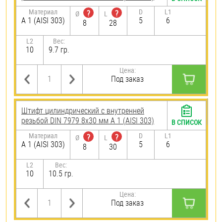
Материал
D
L1
?
?
Ø
L
А 1 (AISI 303)
5
6
8
28
L2
Вес:
10
9.7 гр.
Цена:
Под заказ
Штифт цилиндрический с внутренней
резьбой DIN 7979 8х30 мм А 1 (AISI 303)
В СПИСОК
Материал
D
L1
?
?
Ø
L
А 1 (AISI 303)
5
6
8
30
L2
Вес:
10
10.5 гр.
Цена:
Под заказ