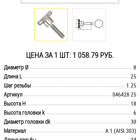
Оснастка и аксессуары для яхт
Пробки
Саморезы и шурупы
ЦЕНА ЗА 1 ШТ: 1 058.79 РУБ.
.............................................................................................................
Диаметр Ø
8
Стопорные кольца
.............................................................................................................
Длина L
25
.............................................................................................................
Шаг резьбы
1.25
Такелаж
.............................................................................................................
Артикул
046428 25
.............................................................................................................
Высота H
18
Хомуты
.............................................................................................................
Высота головки k
6
Шайбы
.............................................................................................................
Диаметр головки dk
30
.............................................................................................................
Материал
А 1 (AISI 303)
Шпильки
.............................................................................................................
Длина резьбы
24