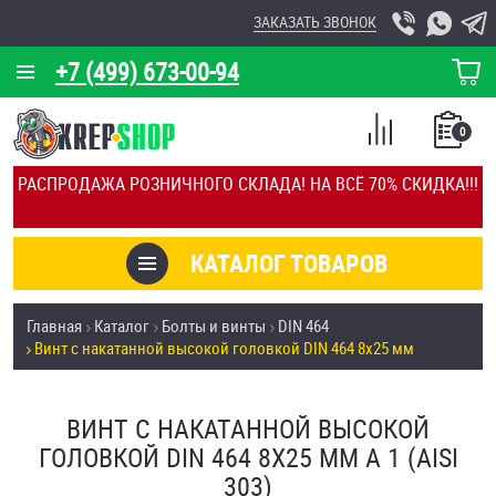
ЗАКАЗАТЬ ЗВОНОК
+7 (499) 673-00-94
КОРЗИНА
О КОМПАНИИ
0
СПИСОК
КАЛЬКУЛЯТОР
СРАВНЕНИЕ
РАСПРОДАЖА РОЗНИЧНОГО СКЛАДА! НА ВСЁ 70% СКИДКА!!!
ПОКУПОК
ОТЗЫВЫ
КАТАЛОГ ТОВАРОВ
КЛИЕНТЫ
Товары со скидкой
Главная
Каталог
Болты и винты
DIN 464
УСЛУГИ
Винт с накатанной высокой головкой DIN 464 8х25 мм
Анкеры
СКИДКИ
Антивандальный крепёж, инструмент
ВИНТ С НАКАТАННОЙ ВЫСОКОЙ
ОПТ
ГОЛОВКОЙ DIN 464 8Х25 ММ А 1 (AISI
ПОКУПАТЕЛЯМ
303)
Болты и винты