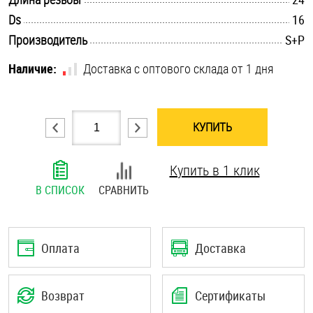
.............................................................................................................
Шплинты
Ds
16
.............................................................................................................
Производитель
S+P
Штифты и пальцы
Наличие:
Доставка с оптового склада от 1 дня
КУПИТЬ
Купить в 1 клик
В СПИСОК
СРАВНИТЬ
Оплата
Доставка
Возврат
Сертификаты