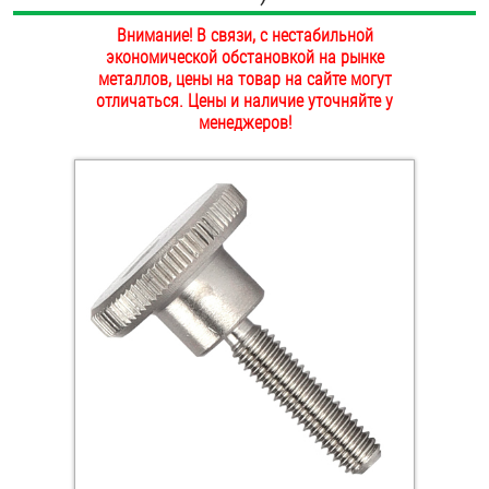
ОПЛАТА И ДОСТАВКА
Внимание! В связи, с нестабильной
Втулки
экономической обстановкой на рынке
НАШИ МАГАЗИНЫ
металлов, цены на товар на сайте могут
Гайки
отличаться. Цены и наличие уточняйте у
менеджеров!
Дюбели
Дюймовый крепёж
Заклепки (Гайки-Заклепки)
Инструмент
Крюки, кольца с метрической резьбой
Крюки, кольца с шурупной резьбой