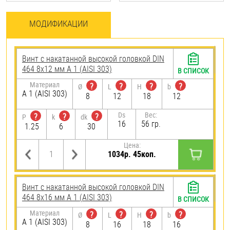
МОДИФИКАЦИИ
Винт с накатанной высокой головкой DIN
464 8х12 мм А 1 (AISI 303)
В СПИСОК
Материал
?
?
?
?
Ø
L
H
b
А 1 (AISI 303)
8
12
18
12
Ds
Вес:
?
?
?
P
k
dk
16
56 гр.
1.25
6
30
Цена:
1034р. 45коп.
Винт с накатанной высокой головкой DIN
464 8х16 мм А 1 (AISI 303)
В СПИСОК
Материал
?
?
?
?
Ø
L
H
b
А 1 (AISI 303)
8
16
18
16