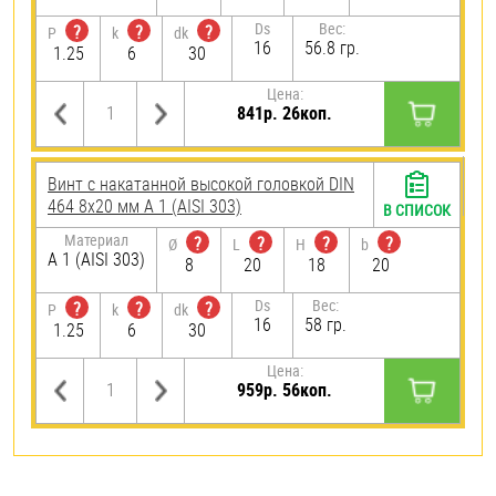
Ds
Вес:
?
?
?
P
k
dk
16
56.8 гр.
1.25
6
30
Цена:
841р. 26коп.
Винт с накатанной высокой головкой DIN
464 8х20 мм А 1 (AISI 303)
В СПИСОК
Материал
?
?
?
?
Ø
L
H
b
А 1 (AISI 303)
8
20
18
20
Ds
Вес:
?
?
?
P
k
dk
16
58 гр.
1.25
6
30
Цена:
959р. 56коп.