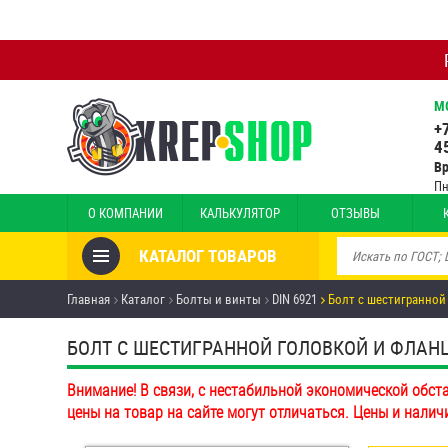
М
+
4
В
Пн
О КОМПАНИИ
КАЛЬКУЛЯТОР
ОТЗЫВЫ
КАТАЛОГ ТОВАРОВ
Товары со скидкой
Главная
Каталог
Болты и винты
DIN 6921
Болт с шестигранной
Анкеры
БОЛТ С ШЕСТИГРАННОЙ ГОЛОВКОЙ И ФЛАНЦЕМ
Антивандальный крепёж,
Внимание! В связи, с нестабильной экономической обст
инструмент
цены на товар на сайте могут отличаться. Цены и налич
Болты и винты