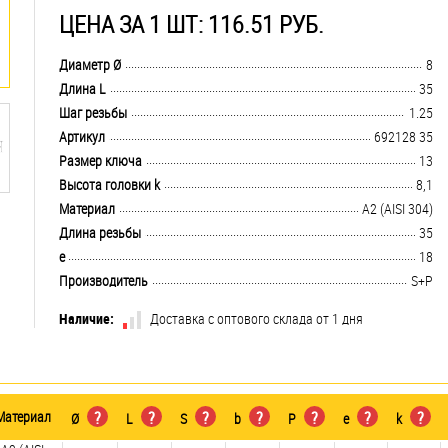
ЦЕНА ЗА 1 ШТ: 116.51 РУБ.
.................................................................................................................................
Диаметр Ø
8
.................................................................................................................................
Длина L
35
.................................................................................................................................
Шаг резьбы
1.25
.................................................................................................................................
Артикул
692128 35
.................................................................................................................................
Размер ключа
13
.................................................................................................................................
Высота головки k
8,1
.................................................................................................................................
Материал
А2 (AISI 304)
.................................................................................................................................
Длина резьбы
35
.................................................................................................................................
e
18
.................................................................................................................................
Производитель
S+P
Наличие:
Доставка с оптового склада от 1 дня
Материал
?
?
?
?
?
?
?
Ø
L
S
b
P
e
k