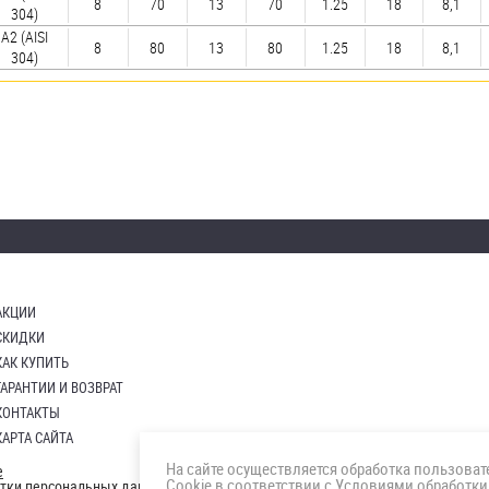
8
70
13
70
1.25
18
8,1
304)
А2 (AISI
8
80
13
80
1.25
18
8,1
304)
АКЦИИ
СКИДКИ
КАК КУПИТЬ
ГАРАНТИИ И ВОЗВРАТ
КОНТАКТЫ
КАРТА САЙТА
На сайте осуществляется обработка пользова
е
Cookie в соответствии с
Условиями обработки
отки персональных данных