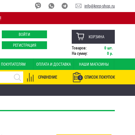
info@krep-shop.ru
!
ВОЙТИ
КОРЗИНА
РЕГИСТРАЦИЯ
Товаров:
0
шт.
На сумму:
0
р.
ПОКУПАТЕЛЯМ
ОПЛАТА И ДОСТАВКА
НАШИ МАГАЗИНЫ
СРАВНЕНИЕ
СПИСОК ПОКУПОК
0