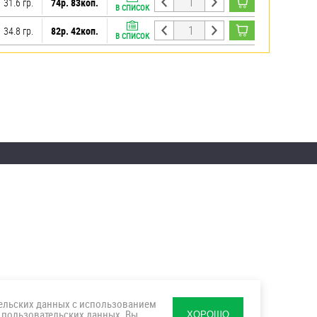
31.6 гр.
74р. 83коп.
В СПИСОК
34.8 гр.
82р. 42коп.
В СПИСОК
тельских данных с использованием
 пользовательских данных
. Вы
ХОРОШО