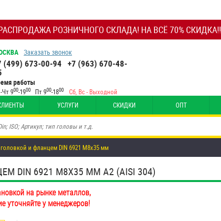
РАСПРОДАЖА РОЗНИЧНОГО СКЛАДА! НА ВСЁ 70% СКИДКА!!
ОСКВА
Заказать звонок
7 (499) 673-00-94
+7 (963) 670-48-
5
ремя работы
00
00
00
00
-Чт 9
-19
Пт 9
-18
Сб, Вс - Выходной
КЛИЕНТЫ
УСЛУГИ
СКИДКИ
ОПТ
 головкой и фланцем DIN 6921 М8х35 мм
 DIN 6921 М8Х35 ММ А2 (AISI 304)
ановкой на рынке металлов,
ие уточняйте у менеджеров!