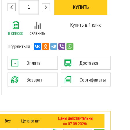
КУПИТЬ
.......................................................................
Купить в 1 клик
.......................................................................
.......................................................................
В СПИСОК
СРАВНИТЬ
.......................................................................
.......................................................................
Поделиться:
.......................................................................
.......................................................................
Оплата
Доставка
.......................................................................
.......................................................................
Возврат
Сертификаты
.......................................................................
Цены действительны
Вес
Цена за шт
на 07.08.2026г.