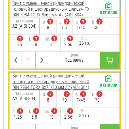
Винт с уменьшенной цилиндрической
головкой и шестирадиусным шлицем TX
В СПИСОК
DIN 7984 TORX 8х65 мм А2 (AISI 304)
Материал
?
?
?
?
Ø
L
S
b
А2 (AISI 304)
8
65
Tx45
38
Вес:
?
?
?
?
P
k
dk
t
28 гр.
1.25
5.8
13
2.66
Цена:
Под заказ
Винт с уменьшенной цилиндрической
головкой и шестирадиусным шлицем TX
В СПИСОК
DIN 7984 TORX 8х70/70 мм А2 (AISI 304)
Материал
?
?
?
?
Ø
L
S
b
А2 (AISI 304)
8
70
Tx45
70
Вес:
?
?
?
?
P
k
dk
t
30 гр.
1.25
5.8
13
2.66
Цена: