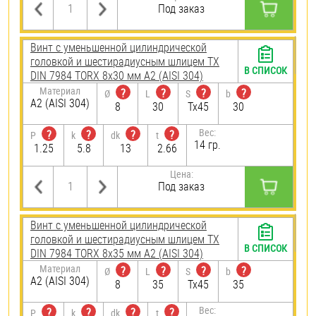
Под заказ
Винт с уменьшенной цилиндрической
головкой и шестирадиусным шлицем TX
В СПИСОК
DIN 7984 TORX 8х30 мм А2 (AISI 304)
Материал
?
?
?
?
Ø
L
S
b
А2 (AISI 304)
8
30
Tx45
30
Вес:
?
?
?
?
P
k
dk
t
14 гр.
1.25
5.8
13
2.66
Цена:
Под заказ
Винт с уменьшенной цилиндрической
головкой и шестирадиусным шлицем TX
В СПИСОК
DIN 7984 TORX 8х35 мм А2 (AISI 304)
Материал
?
?
?
?
Ø
L
S
b
А2 (AISI 304)
8
35
Tx45
35
Вес:
?
?
?
?
P
k
dk
t