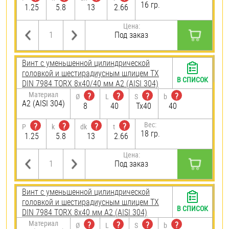
16 гр.
1.25
5.8
13
2.66
Цена:
Под заказ
Винт с уменьшенной цилиндрической
головкой и шестирадиусным шлицем TX
В СПИСОК
DIN 7984 TORX 8х40/40 мм А2 (AISI 304)
Материал
?
?
?
?
Ø
L
S
b
А2 (AISI 304)
8
40
Tx40
40
Вес:
?
?
?
?
P
k
dk
t
18 гр.
1.25
5.8
13
2.66
Цена:
Под заказ
Винт с уменьшенной цилиндрической
головкой и шестирадиусным шлицем TX
В СПИСОК
DIN 7984 TORX 8х40 мм А2 (AISI 304)
Материал
?
?
?
?
Ø
L
S
b