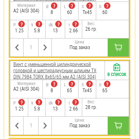
Материал
?
?
?
?
Ø
L
S
b
А2 (AISI 304)
8
60
Tx45
60
Вес:
?
?
?
?
P
k
dk
t
26 гр.
1.25
5.8
13
2.66
Цена:
Под заказ
Винт с уменьшенной цилиндрической
головкой и шестирадиусным шлицем TX
В СПИСОК
DIN 7984 TORX 8х65/65 мм А2 (AISI 304)
Материал
?
?
?
?
Ø
L
S
b
А2 (AISI 304)
8
65
Tx45
65
Вес:
?
?
?
?
P
k
dk
t
28 гр.
1.25
5.8
13
2.66
Цена:
Под заказ