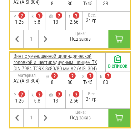
А2 (AISI 304)
8
80
Tx45
38
Вес:
?
?
?
?
P
k
dk
t
34 гр.
1.25
5.8
13
2.66
Цена:
Под заказ
Винт с уменьшенной цилиндрической
головкой и шестирадиусным шлицем TX
В СПИСОК
DIN 7984 TORX 8х80/80 мм А2 (AISI 304)
Материал
?
?
?
?
Ø
L
S
b
А2 (AISI 304)
8
80
Tx45
80
Вес:
?
?
?
?
P
k
dk
t
34 гр.
1.25
5.8
13
2.66
Цена:
Под заказ