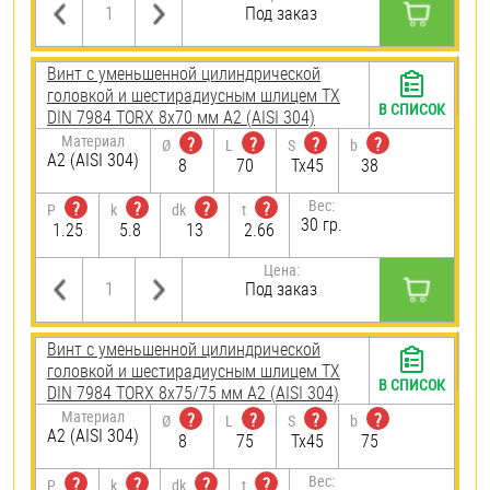
Под заказ
Винт с уменьшенной цилиндрической
головкой и шестирадиусным шлицем TX
В СПИСОК
DIN 7984 TORX 8х70 мм А2 (AISI 304)
Материал
?
?
?
?
Ø
L
S
b
А2 (AISI 304)
8
70
Tx45
38
Вес:
?
?
?
?
P
k
dk
t
30 гр.
1.25
5.8
13
2.66
Цена:
Под заказ
Винт с уменьшенной цилиндрической
головкой и шестирадиусным шлицем TX
В СПИСОК
DIN 7984 TORX 8х75/75 мм А2 (AISI 304)
Материал
?
?
?
?
Ø
L
S
b
А2 (AISI 304)
8
75
Tx45
75
Вес:
?
?
?
?
P
k
dk
t