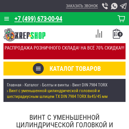
ЗАКАЗАТЬ ЗВОНОК
+7 (499) 673-00-94
КОРЗИНА
О КОМПАНИИ
0
СПИСОК
КАЛЬКУЛЯТОР
СРАВНЕНИЕ
РАСПРОДАЖА РОЗНИЧНОГО СКЛАДА! НА ВСЁ 70% СКИДКА!!!
ПОКУПОК
ОТЗЫВЫ
КАТАЛОГ ТОВАРОВ
КЛИЕНТЫ
Товары со скидкой
Главная
Каталог
Болты и винты
Винт DIN 7984 TORX
УСЛУГИ
Винт с уменьшенной цилиндрической головкой и
Анкеры
шестирадиусным шлицем TX DIN 7984 TORX 8х45/45 мм
СКИДКИ
Антивандальный крепёж, инструмент
ОПТ
ВИНТ С УМЕНЬШЕННОЙ
ПОКУПАТЕЛЯМ
ЦИЛИНДРИЧЕСКОЙ ГОЛОВКОЙ И
Болты и винты