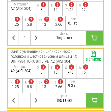
Материал
?
?
?
?
Ø
L
S
b
А2 (AISI 304)
8
12
Tx45
12
Вес:
?
?
?
?
P
k
dk
t
8.1 гр.
1.25
5.8
13
2.66
Цена:
Под заказ
Винт с уменьшенной цилиндрической
головкой и шестирадиусным шлицем TX
В СПИСОК
DIN 7984 TORX 8х16 мм А2 (AISI 304)
Материал
?
?
?
?
Ø
L
S
b
А2 (AISI 304)
8
16
Tx45
16
Вес:
?
?
?
?
P
k
dk
t
9.3 гр.
1.25
5.8
13
2.66
Цена:
Под заказ