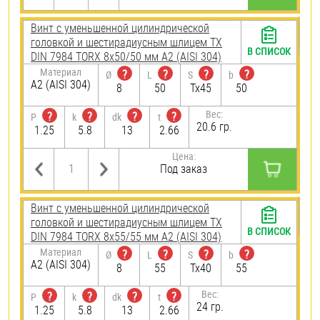
Винт с уменьшенной цилиндрической
головкой и шестирадиусным шлицем TX
В СПИСОК
DIN 7984 TORX 8х50/50 мм А2 (AISI 304)
Материал
?
?
?
?
Ø
L
S
b
А2 (AISI 304)
8
50
Tx45
50
Вес:
?
?
?
?
P
k
dk
t
20.6 гр.
1.25
5.8
13
2.66
Цена:
Под заказ
Винт с уменьшенной цилиндрической
головкой и шестирадиусным шлицем TX
В СПИСОК
DIN 7984 TORX 8х55/55 мм А2 (AISI 304)
Материал
?
?
?
?
Ø
L
S
b
А2 (AISI 304)
8
55
Tx40
55
Вес:
?
?
?
?
P
k
dk
t
24 гр.
1.25
5.8
13
2.66