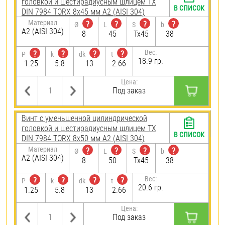
головкой и шестирадиусным шлицем TX
В СПИСОК
DIN 7984 TORX 8х45 мм А2 (AISI 304)
Материал
?
?
?
?
Ø
L
S
b
А2 (AISI 304)
8
45
Tx45
38
Вес:
?
?
?
?
P
k
dk
t
18.9 гр.
1.25
5.8
13
2.66
Цена:
Под заказ
Винт с уменьшенной цилиндрической
головкой и шестирадиусным шлицем TX
В СПИСОК
DIN 7984 TORX 8х50 мм А2 (AISI 304)
Материал
?
?
?
?
Ø
L
S
b
А2 (AISI 304)
8
50
Tx45
38
Вес:
?
?
?
?
P
k
dk
t
20.6 гр.
1.25
5.8
13
2.66
Цена:
Под заказ