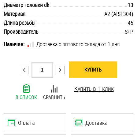
.............................................................................................................
Диаметр головки dk
13
Шплинты
.............................................................................................................
Материал
А2 (AISI 304)
.............................................................................................................
Штифты и пальцы
Длина резьбы
45
.............................................................................................................
Производитель
S+P
Наличие:
Доставка с оптового склада от 1 дня
КУПИТЬ
Купить в 1 клик
В СПИСОК
СРАВНИТЬ
Оплата
Доставка