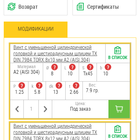
Возврат
Сертификаты
МОДИФИКАЦИИ
Винт с уменьшенной цилиндрической
головкой и шестирадиусным шлицем TX
В СПИСОК
DIN 7984 TORX 8х10 мм А2 (AISI 304)
Материал
?
?
?
?
Ø
L
S
b
А2 (AISI 304)
8
10
Tx45
10
Вес:
?
?
?
?
P
k
dk
t
7.9 гр.
1.25
5.8
13
2.66
Цена:
Под заказ
Винт с уменьшенной цилиндрической
головкой и шестирадиусным шлицем TX
В СПИСОК
DIN 7984 TORX 8х12 мм А2 (AISI 304)