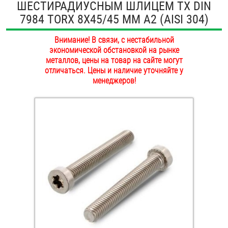
ШЕСТИРАДИУСНЫМ ШЛИЦЕМ TX DIN
ОПЛАТА И ДОСТАВКА
7984 TORX 8Х45/45 ММ А2 (AISI 304)
Втулки
НАШИ МАГАЗИНЫ
Внимание! В связи, с нестабильной
Гайки
экономической обстановкой на рынке
металлов, цены на товар на сайте могут
Дюбели
отличаться. Цены и наличие уточняйте у
менеджеров!
Дюймовый крепёж
Заклепки (Гайки-Заклепки)
Инструмент
Крюки, кольца с метрической резьбой
Крюки, кольца с шурупной резьбой