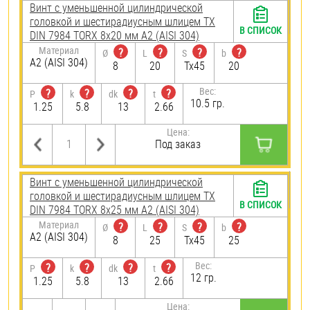
Винт с уменьшенной цилиндрической
головкой и шестирадиусным шлицем TX
В СПИСОК
DIN 7984 TORX 8х20 мм А2 (AISI 304)
Материал
?
?
?
?
Ø
L
S
b
А2 (AISI 304)
8
20
Tx45
20
Вес:
?
?
?
?
P
k
dk
t
10.5 гр.
1.25
5.8
13
2.66
Цена:
Под заказ
Винт с уменьшенной цилиндрической
головкой и шестирадиусным шлицем TX
В СПИСОК
DIN 7984 TORX 8х25 мм А2 (AISI 304)
Материал
?
?
?
?
Ø
L
S
b
А2 (AISI 304)
8
25
Tx45
25
Вес:
?
?
?
?
P
k
dk
t
12 гр.
1.25
5.8
13
2.66
Цена: