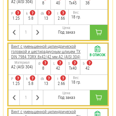
А2 (AISI 304)
8
40
Tx45
38
Вес:
?
?
?
?
P
k
dk
t
18 гр.
1.25
5.8
13
2.66
Цена:
Под заказ
Винт с уменьшенной цилиндрической
головкой и шестирадиусным шлицем TX
В СПИСОК
DIN 7984 TORX 8х42/42 мм А2 (AISI 304)
Материал
?
?
?
?
Ø
L
S
b
А2 (AISI 304)
8
42
Tx40
42
Вес:
?
?
?
?
P
k
dk
t
18 гр.
1.25
5.8
13
2.66
Цена:
Под заказ
Винт с уменьшенной цилиндрической