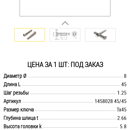
Оснастка и аксессуары для яхт
Пробки
Саморезы и шурупы
ЦЕНА ЗА 1 ШТ: ПОД ЗАКАЗ
Стопорные кольца
.............................................................................................................
Диаметр Ø
8
.............................................................................................................
Длина L
45
Такелаж
.............................................................................................................
Шаг резьбы
1.25
Хомуты
.............................................................................................................
Артикул
1458028 45/45
.............................................................................................................
Размер ключа
Tx45
Шайбы
.............................................................................................................
Глубина шлица t
2.66
Шпильки
.............................................................................................................
Высота головки k
5.8