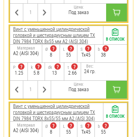
Цена:
Под заказ
Винт с уменьшенной цилиндрической
головкой и шестирадиусным шлицем TX
В СПИСОК
DIN 7984 TORX 8х55 мм А2 (AISI 304)
Материал
?
?
?
?
Ø
L
S
b
А2 (AISI 304)
8
55
Tx45
38
Вес:
?
?
?
?
P
k
dk
t
24 гр.
1.25
5.8
13
2.66
Цена:
Под заказ
Винт с уменьшенной цилиндрической
головкой и шестирадиусным шлицем TX
В СПИСОК
DIN 7984 TORX 8х55/55 мм А2 (AISI 304)
Материал
?
?
?
?
Ø
L
S
b
А2 (AISI 304)
8
55
Tx45
55