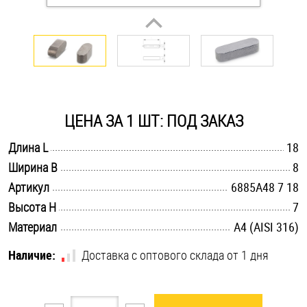
Оснастка и аксессуары для яхт
Пробки
Саморезы и шурупы
ЦЕНА ЗА 1 ШТ: ПОД ЗАКАЗ
.............................................................................................................
Длина L
18
Стопорные кольца
.............................................................................................................
Ширина B
8
.............................................................................................................
Артикул
6885A48 7 18
Такелаж
.............................................................................................................
Высота H
7
.............................................................................................................
Материал
A4 (AISI 316)
Хомуты
Наличие:
Доставка с оптового склада от 1 дня
Шайбы
Шпильки