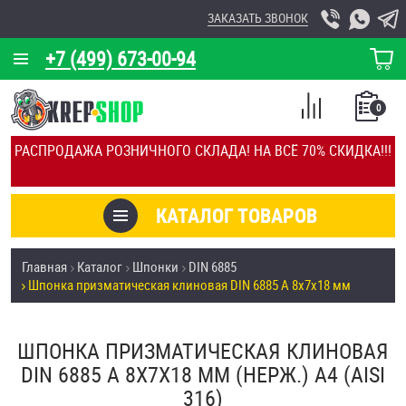
ЗАКАЗАТЬ ЗВОНОК
+7 (499) 673-00-94
КОРЗИНА
О КОМПАНИИ
0
СПИСОК
КАЛЬКУЛЯТОР
СРАВНЕНИЕ
РАСПРОДАЖА РОЗНИЧНОГО СКЛАДА! НА ВСЁ 70% СКИДКА!!!
ПОКУПОК
ОТЗЫВЫ
КАТАЛОГ ТОВАРОВ
КЛИЕНТЫ
Товары со скидкой
Главная
Каталог
Шпонки
DIN 6885
УСЛУГИ
Шпонка призматическая клиновая DIN 6885 А 8х7х18 мм
Анкеры
СКИДКИ
Антивандальный крепёж, инструмент
ШПОНКА ПРИЗМАТИЧЕСКАЯ КЛИНОВАЯ
ОПТ
DIN 6885 А 8Х7Х18 ММ (НЕРЖ.) A4 (AISI
ПОКУПАТЕЛЯМ
316)
Болты и винты