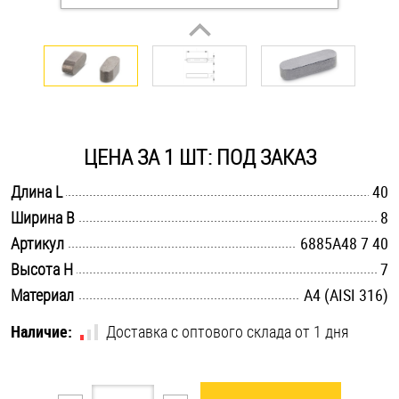
Оснастка и аксессуары для яхт
Пробки
Саморезы и шурупы
ЦЕНА ЗА 1 ШТ: ПОД ЗАКАЗ
.............................................................................................................
Длина L
40
Стопорные кольца
.............................................................................................................
Ширина B
8
.............................................................................................................
Артикул
6885A48 7 40
Такелаж
.............................................................................................................
Высота H
7
.............................................................................................................
Материал
A4 (AISI 316)
Хомуты
Наличие:
Доставка с оптового склада от 1 дня
Шайбы
Шпильки