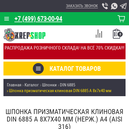
ЗАКАЗАТЬ ЗВОНОК
+7 (499) 673-00-94
КОРЗИНА
О КОМПАНИИ
0
СПИСОК
КАЛЬКУЛЯТОР
СРАВНЕНИЕ
РАСПРОДАЖА РОЗНИЧНОГО СКЛАДА! НА ВСЁ 70% СКИДКА!!!
ПОКУПОК
ОТЗЫВЫ
КАТАЛОГ ТОВАРОВ
КЛИЕНТЫ
Товары со скидкой
Главная
Каталог
Шпонки
DIN 6885
УСЛУГИ
Шпонка призматическая клиновая DIN 6885 А 8х7х40 мм
Анкеры
СКИДКИ
Антивандальный крепёж, инструмент
ШПОНКА ПРИЗМАТИЧЕСКАЯ КЛИНОВАЯ
ОПТ
DIN 6885 А 8Х7Х40 ММ (НЕРЖ.) A4 (AISI
ПОКУПАТЕЛЯМ
316)
Болты и винты