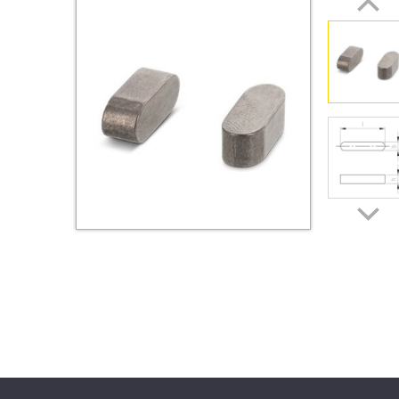
Втулки
Гайки
Дюбели
Дюймовый крепёж
Заклепки (Гайки-Заклепки)
Инструмент
Крюки, кольца с
метрической резьбой
Крюки, кольца с шурупной
резьбой
Оснастка и аксессуары для