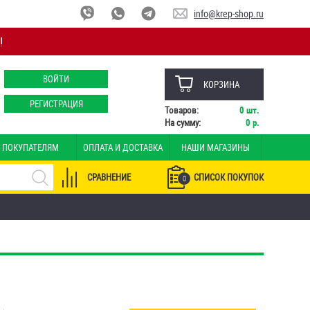
info@krep-shop.ru
!
ВОЙТИ
КОРЗИНА
РЕГИСТРАЦИЯ
Товаров:
0
шт.
На сумму:
0
р.
ПОКУПАТЕЛЯМ
ОПЛАТА И ДОСТАВКА
НАШИ МАГАЗИНЫ
СРАВНЕНИЕ
СПИСОК ПОКУПОК
0