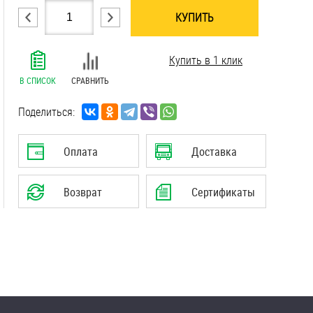
КУПИТЬ
.......................................................................
Купить в 1 клик
.......................................................................
.......................................................................
В СПИСОК
СРАВНИТЬ
.......................................................................
.......................................................................
Поделиться:
Оплата
Доставка
Возврат
Сертификаты