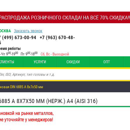
РАСПРОДАЖА РОЗНИЧНОГО СКЛАДА! НА ВСЁ 70% СКИДКА!!
ОСКВА
Заказать звонок
7 (499) 673-00-94
+7 (963) 670-48-
5
ремя работы
00
00
00
00
-Чт 9
-19
Пт 9
-18
Сб, Вс - Выходной
КЛИЕНТЫ
УСЛУГИ
СКИДКИ
ОПТ
овая DIN 6885 А 8х7х50 мм
5 А 8Х7Х50 ММ (НЕРЖ.) A4 (AISI 316)
ановкой на рынке металлов,
ие уточняйте у менеджеров!