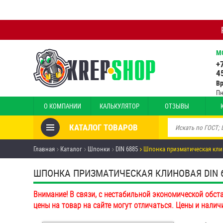
М
+
4
В
Пн
О КОМПАНИИ
КАЛЬКУЛЯТОР
ОТЗЫВЫ
КАТАЛОГ ТОВАРОВ
Товары со скидкой
Главная
Каталог
Шпонки
DIN 6885
Шпонка призматическая клин
Анкеры
ШПОНКА ПРИЗМАТИЧЕСКАЯ КЛИНОВАЯ DIN 688
Антивандальный крепёж,
Внимание! В связи, с нестабильной экономической обст
инструмент
цены на товар на сайте могут отличаться. Цены и налич
Болты и винты