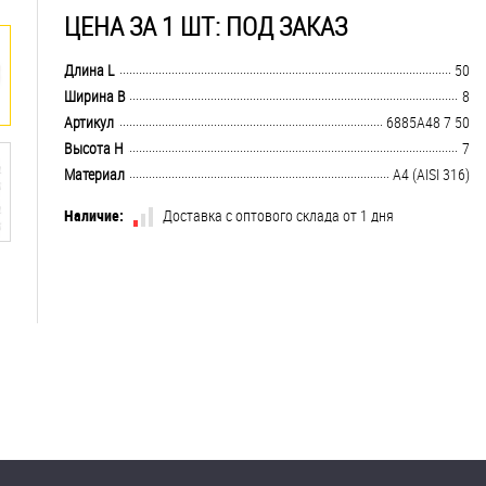
ЦЕНА ЗА 1 ШТ: ПОД ЗАКАЗ
.................................................................................................................................
Длина L
50
.................................................................................................................................
Ширина B
8
.................................................................................................................................
Артикул
6885A48 7 50
.................................................................................................................................
Высота H
7
.................................................................................................................................
Материал
A4 (AISI 316)
Наличие:
Доставка с оптового склада от 1 дня