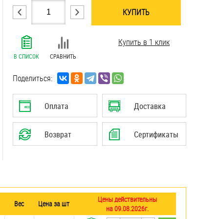
КУПИТЬ
.......................................................................
Купить в 1 клик
.......................................................................
.......................................................................
В СПИСОК
СРАВНИТЬ
.......................................................................
.......................................................................
Поделиться:
.......................................................................
.......................................................................
Оплата
Доставка
.......................................................................
.......................................................................
Возврат
Сертификаты
.......................................................................
Цены действительны
Вес
Цена за шт
на 09.08.2026г.