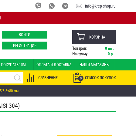
info@krep-shop.ru
!
ВОЙТИ
КОРЗИНА
РЕГИСТРАЦИЯ
Товаров:
0
шт.
На сумму:
0
р.
ПОКУПАТЕЛЯМ
ОПЛАТА И ДОСТАВКА
НАШИ МАГАЗИНЫ
СРАВНЕНИЕ
СПИСОК ПОКУПОК
0
5 Z 8х80 мм
SI 304)