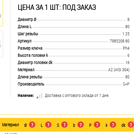
ЦЕНА ЗА 1 ШТ: ПОД ЗАКАЗ
.................................................................................................................................
Диаметр Ø
8
.................................................................................................................................
Длина L
80
.................................................................................................................................
Шаг резьбы
1.25
.................................................................................................................................
Артикул
7985208 80
.................................................................................................................................
Размер ключа
Ph4
.................................................................................................................................
Высота головки k
6
.................................................................................................................................
Диаметр головки dk
16
.................................................................................................................................
Материал
А2 (AISI 304)
.................................................................................................................................
Длина резьбы
80
.................................................................................................................................
Производитель
S+P
Наличие:
Доставка с оптового склада от 1 дня
Материал
?
?
?
?
?
?
?
Ø
L
S
b
P
k
dk