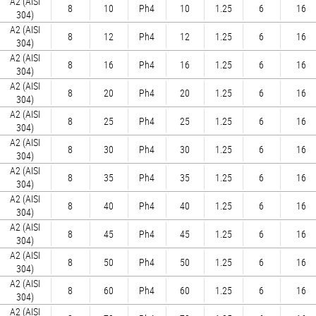
А2 (AISI
8
10
Ph4
10
1.25
6
16
304)
А2 (AISI
8
12
Ph4
12
1.25
6
16
304)
А2 (AISI
8
16
Ph4
16
1.25
6
16
304)
А2 (AISI
8
20
Ph4
20
1.25
6
16
304)
А2 (AISI
8
25
Ph4
25
1.25
6
16
304)
А2 (AISI
8
30
Ph4
30
1.25
6
16
304)
А2 (AISI
8
35
Ph4
35
1.25
6
16
304)
А2 (AISI
8
40
Ph4
40
1.25
6
16
304)
А2 (AISI
8
45
Ph4
45
1.25
6
16
304)
А2 (AISI
8
50
Ph4
50
1.25
6
16
304)
А2 (AISI
8
60
Ph4
60
1.25
6
16
304)
А2 (AISI