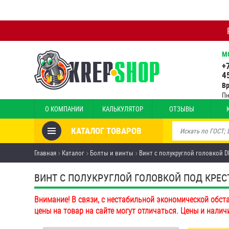
М
+
4
В
Пн
О КОМПАНИИ
КАЛЬКУЛЯТОР
ОТЗЫВЫ
КАТАЛОГ ТОВАРОВ
Товары со скидкой
Главная
Каталог
Болты и винты
Винт с полукруглой головкой DI
Анкеры
ВИНТ С ПОЛУКРУГЛОЙ ГОЛОВКОЙ ПОД КРЕСТО
Антивандальный крепёж,
Внимание! В связи, с нестабильной экономической обст
инструмент
цены на товар на сайте могут отличаться. Цены и налич
Болты и винты