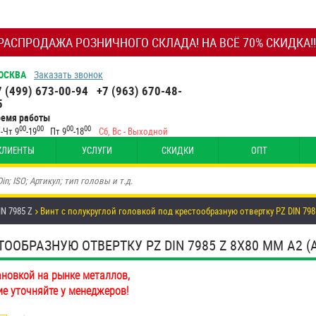
РАСПРОДАЖА РОЗНИЧНОГО СКЛАДА! НА ВСЁ 70% СКИДКА!!
ОСКВА
Заказать звонок
7 (499) 673-00-94
+7 (963) 670-48-
5
ремя работы
00
00
00
00
-Чт 9
-19
Пт 9
-18
Сб, Вс - Выходной
КЛИЕНТЫ
УСЛУГИ
СКИДКИ
ОПТ
N 7985 Z
Винт с полукруглой головкой под крестообразную отвертку PZ DIN 798
ОБРАЗНУЮ ОТВЕРТКУ PZ DIN 7985 Z 8Х80 ММ А2 (AI
ановкой на рынке металлов,
ие уточняйте у менеджеров!