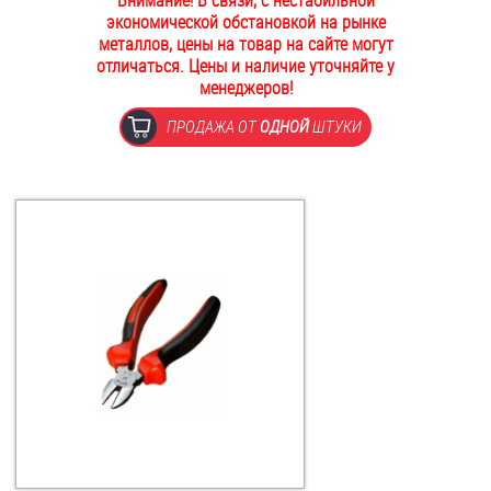
Внимание! В связи, с нестабильной
экономической обстановкой на рынке
ОПЛАТА И ДОСТАВКА
Втулки
металлов, цены на товар на сайте могут
отличаться. Цены и наличие уточняйте у
НАШИ МАГАЗИНЫ
менеджеров!
Гайки
ПРОДАЖА ОТ
ОДНОЙ
ШТУКИ
Дюбели
Дюймовый крепёж
Заклепки (Гайки-Заклепки)
Инструмент
Крюки, кольца с метрической резьбой
Крюки, кольца с шурупной резьбой