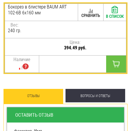
Бокорез в блистере BAUM ART
Шплинты
102-6В 6х160 мм
СРАВНИТЬ
В СПИСОК
Штифты и пальцы
Вес:
240 гр.
Цена:
394.49 руб.
Наличие
ОТЗЫВЫ
ВОПРОСЫ И ОТВЕТЫ
ОСТАВИТЬ ОТЗЫВ