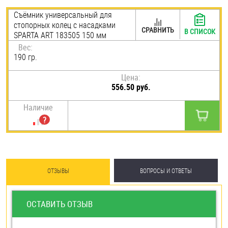
Шплинты
Съёмник универсальный для
стопорных колец с насадками
СРАВНИТЬ
В СПИСОК
SPARTA ART 183505 150 мм
Штифты и пальцы
Вес:
190 гр.
Цена:
556.50 руб.
Наличие
ОТЗЫВЫ
ВОПРОСЫ И ОТВЕТЫ
ОСТАВИТЬ ОТЗЫВ