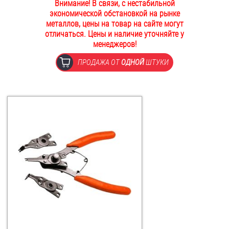
Внимание! В связи, с нестабильной
ОПЛАТА И ДОСТАВКА
экономической обстановкой на рынке
Втулки
металлов, цены на товар на сайте могут
отличаться. Цены и наличие уточняйте у
НАШИ МАГАЗИНЫ
Гайки
менеджеров!
ПРОДАЖА ОТ
ОДНОЙ
ШТУКИ
Дюбели
Дюймовый крепёж
Заклепки (Гайки-Заклепки)
Инструмент
Крюки, кольца с метрической резьбой
Крюки, кольца с шурупной резьбой