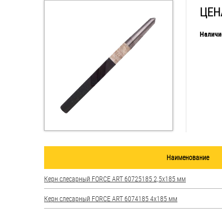
ЦЕНА
Втулки
Наличи
Гайки
Дюбели
Дюймовый крепёж
Заклепки (Гайки-Заклепки)
Инструмент
Крюки, кольца с
Наименование
метрической резьбой
Керн слесарный FORCE ART 60725185 2,5х185 мм
Крюки, кольца с шурупной
резьбой
Керн слесарный FORCE ART 6074185 4х185 мм
Оснастка и аксессуары для