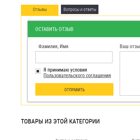
яхт
Отзывы
Вопросы и ответы
Пробки
Саморезы и шурупы
ОСТАВИТЬ ОТЗЫВ
Стопорные кольца
Фамилия, Имя
Ваш отзы
Такелаж
Я принимаю условия
Пользовательского соглашения
Хомуты
Шайбы
ОТПРАВИТЬ
Шпильки
Шплинты
ТОВАРЫ ИЗ ЭТОЙ КАТЕГОРИИ
Штифты и пальцы