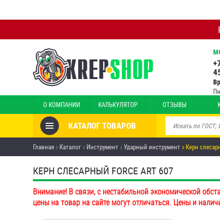
М
+
4
В
Пн
О КОМПАНИИ
КАЛЬКУЛЯТОР
ОТЗЫВЫ
КАТАЛОГ ТОВАРОВ
Товары со скидкой
Главная
Каталог
Инструмент
Ударный инструмент
Керн слесар
Анкеры
КЕРН СЛЕСАРНЫЙ FORCE ART 607
Антивандальный крепёж,
Внимание! В связи, с нестабильной экономической обст
инструмент
цены на товар на сайте могут отличаться. Цены и налич
Болты и винты