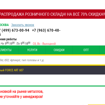
РАСПРОДАЖА РОЗНИЧНОГО СКЛАДА! НА ВСЁ 70% СКИДКА!!
ОСКВА
Заказать звонок
7 (499) 673-00-94
+7 (963) 670-48-
5
ремя работы
00
00
00
00
-Чт 9
-19
Пт 9
-18
Сб, Вс - Выходной
КЛИЕНТЫ
УСЛУГИ
СКИДКИ
ОПТ
ный FORCE ART 607
ановкой на рынке металлов,
ие уточняйте у менеджеров!