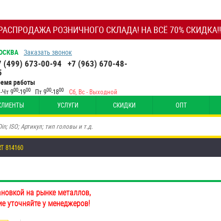
РАСПРОДАЖА РОЗНИЧНОГО СКЛАДА! НА ВСЁ 70% СКИДКА!!
ОСКВА
Заказать звонок
7 (499) 673-00-94
+7 (963) 670-48-
5
ремя работы
00
00
00
00
-Чт 9
-19
Пт 9
-18
Сб, Вс - Выходной
КЛИЕНТЫ
УСЛУГИ
СКИДКИ
ОПТ
T 814160
ановкой на рынке металлов,
ие уточняйте у менеджеров!