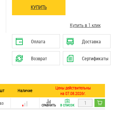
КУПИТЬ
..........................................................................
Купить в 1 клик
Оплата
Доставка
Возврат
Сертификаты
Цены действительны
 шт
Наличие
на 07.08.2026г.
аз
СРАВНИТЬ
В СПИСОК