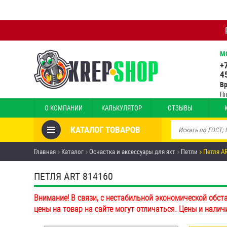
М
+
4
В
Пн
О КОМПАНИИ
КАЛЬКУЛЯТОР
ОТЗЫВЫ
КАТАЛОГ ТОВАРОВ
Товары со скидкой
Главная
Каталог
Оснастка и аксессуары для яхт
Петли
Петля AR
Анкеры
ПЕТЛЯ ART 814160
Антивандальный крепёж,
Внимание! В связи, с нестабильной экономической обст
инструмент
цены на товар на сайте могут отличаться. Цены и налич
Болты и винты