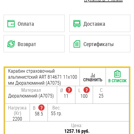
Шплинты
Штифты и пальцы
Оплата
Доставка
Возврат
Сертификаты
Карабин страховочный
альпинистский ART 814671 11х100
СРАВНИТЬ
В СПИСОК
мм Дюралюминий (А7075)
Материал
C
Ø
?
L
?
Дюралюминий (А7075)
25
11
100
Нагрузка
Вес:
B
?
(Кг)
55 гр.
58.5
2200
Цена:
1257.16 руб.