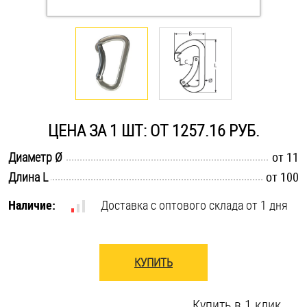
Оснастка и аксессуары для яхт
Пробки
Саморезы и шурупы
ЦЕНА ЗА 1 ШТ: ОТ 1257.16 РУБ.
Стопорные кольца
.............................................................................................................
Диаметр Ø
от 11
.............................................................................................................
Длина L
от 100
Такелаж
Наличие:
Доставка с оптового склада от 1 дня
Хомуты
Шайбы
КУПИТЬ
Шпильки
Купить в 1 клик