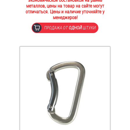
экономической обстановкой на рынке
металлов, цены на товар на сайте могут
ОПЛАТА И ДОСТАВКА
Втулки
отличаться. Цены и наличие уточняйте у
менеджеров!
НАШИ МАГАЗИНЫ
Гайки
ПРОДАЖА ОТ
ОДНОЙ
ШТУКИ
Дюбели
Дюймовый крепёж
Заклепки (Гайки-Заклепки)
Инструмент
Крюки, кольца с метрической резьбой
Крюки, кольца с шурупной резьбой