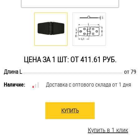
Оснастка и аксессуары для яхт
Пробки
Саморезы и шурупы
ЦЕНА ЗА 1 ШТ: ОТ 411.61 РУБ.
Стопорные кольца
.............................................................................................................
Длина L
от 79
Наличие:
Доставка с оптового склада от 1 дня
Такелаж
Хомуты
КУПИТЬ
Шайбы
Купить в 1 клик
Шпильки