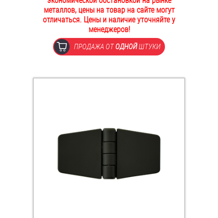
экономической обстановкой на рынке
металлов, цены на товар на сайте могут
ОПЛАТА И ДОСТАВКА
Втулки
отличаться. Цены и наличие уточняйте у
менеджеров!
НАШИ МАГАЗИНЫ
Гайки
ПРОДАЖА ОТ
ОДНОЙ
ШТУКИ
Дюбели
Дюймовый крепёж
Заклепки (Гайки-Заклепки)
Инструмент
Крюки, кольца с метрической резьбой
Крюки, кольца с шурупной резьбой