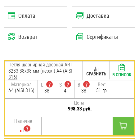
Шплинты
Оплата
Доставка
Штифты и пальцы
Возврат
Сертификаты
Петля шарнирная дверная ART
8233 38х38 мм (нерж.) A4 (AISI
СРАВНИТЬ
В СПИСОК
316)
Материал
Вес:
L
?
S
?
B
?
A4 (AISI 316)
51 гр.
38
4
38
Цена:
998.33 руб.
Наличие