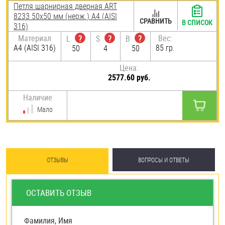
Петля шарнирная дверная ART
8233 50х50 мм (нерж.) A4 (AISI
СРАВНИТЬ
В СПИСОК
316)
Материал
Вес:
L
?
S
?
B
?
A4 (AISI 316)
85 гр.
50
4
50
Цена:
2577.60 руб.
Наличие
Мало
ОТЗЫВЫ
ВОПРОСЫ И ОТВЕТЫ
ОСТАВИТЬ ОТЗЫВ
Фамилия, Имя