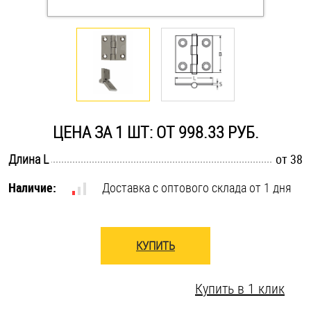
Оснастка и аксессуары для яхт
Пробки
Саморезы и шурупы
ЦЕНА ЗА 1 ШТ: ОТ 998.33 РУБ.
Стопорные кольца
.............................................................................................................
Длина L
от 38
Наличие:
Доставка с оптового склада от 1 дня
Такелаж
Хомуты
КУПИТЬ
Шайбы
Купить в 1 клик
Шпильки