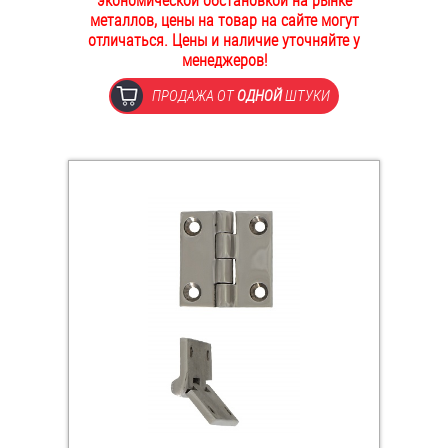
экономической обстановкой на рынке
металлов, цены на товар на сайте могут
ОПЛАТА И ДОСТАВКА
Втулки
отличаться. Цены и наличие уточняйте у
менеджеров!
НАШИ МАГАЗИНЫ
Гайки
ПРОДАЖА ОТ
ОДНОЙ
ШТУКИ
Дюбели
Дюймовый крепёж
Заклепки (Гайки-Заклепки)
Инструмент
Крюки, кольца с метрической резьбой
Крюки, кольца с шурупной резьбой