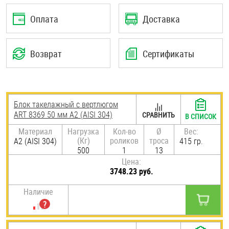
Шплинты
Оплата
Доставка
Штифты и пальцы
Возврат
Сертификаты
Блок такелажный с вертлюгом
ART 8369 50 мм А2 (AISI 304)
СРАВНИТЬ
В СПИСОК
Материал
Нагрузка
Кол-во
Ø
Вес:
(Кг)
роликов
троса
А2 (AISI 304)
415 гр.
500
1
13
Цена:
3748.23 руб.
Наличие