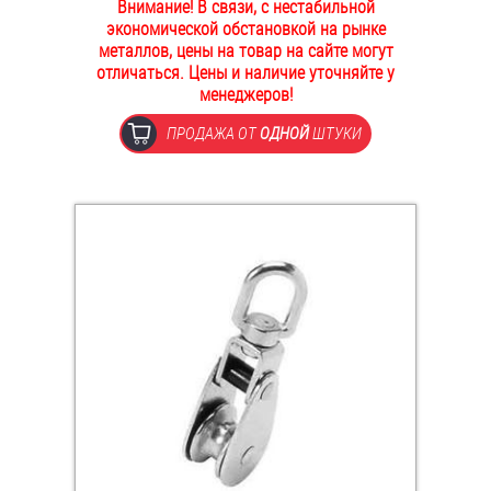
Внимание! В связи, с нестабильной
ОПЛАТА И ДОСТАВКА
экономической обстановкой на рынке
Втулки
металлов, цены на товар на сайте могут
отличаться. Цены и наличие уточняйте у
НАШИ МАГАЗИНЫ
Гайки
менеджеров!
ПРОДАЖА ОТ
ОДНОЙ
ШТУКИ
Дюбели
Дюймовый крепёж
Заклепки (Гайки-Заклепки)
Инструмент
Крюки, кольца с метрической резьбой
Крюки, кольца с шурупной резьбой