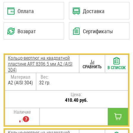
Шплинты
Оплата
Доставка
Штифты и пальцы
Возврат
Сертификаты
Кольцо-вертлюг на квадратной
пластине ART 8396 5 мм А2 (AISI
СРАВНИТЬ
В СПИСОК
304)
Материал
Вес:
А2 (AISI 304)
32 гр.
Цена:
410.40 руб.
Наличие
Кольцо-вертлюг на квадратной