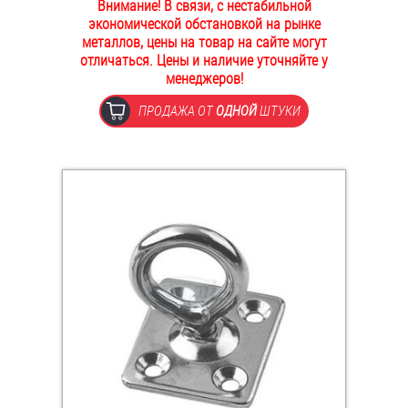
Внимание! В связи, с нестабильной
ОПЛАТА И ДОСТАВКА
экономической обстановкой на рынке
Втулки
металлов, цены на товар на сайте могут
отличаться. Цены и наличие уточняйте у
НАШИ МАГАЗИНЫ
Гайки
менеджеров!
ПРОДАЖА ОТ
ОДНОЙ
ШТУКИ
Дюбели
Дюймовый крепёж
Заклепки (Гайки-Заклепки)
Инструмент
Крюки, кольца с метрической резьбой
Крюки, кольца с шурупной резьбой