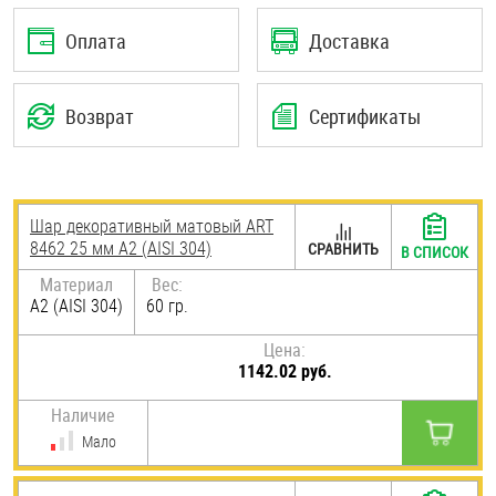
Шплинты
Оплата
Доставка
Штифты и пальцы
Возврат
Сертификаты
Шар декоративный матовый ART
8462 25 мм А2 (AISI 304)
СРАВНИТЬ
В СПИСОК
Материал
Вес:
А2 (AISI 304)
60 гр.
Цена:
1142.02 руб.
Наличие
Мало