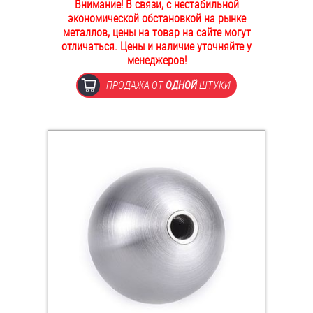
Внимание! В связи, с нестабильной
ОПЛАТА И ДОСТАВКА
экономической обстановкой на рынке
Втулки
металлов, цены на товар на сайте могут
отличаться. Цены и наличие уточняйте у
НАШИ МАГАЗИНЫ
Гайки
менеджеров!
ПРОДАЖА ОТ
ОДНОЙ
ШТУКИ
Дюбели
Дюймовый крепёж
Заклепки (Гайки-Заклепки)
Инструмент
Крюки, кольца с метрической резьбой
Крюки, кольца с шурупной резьбой